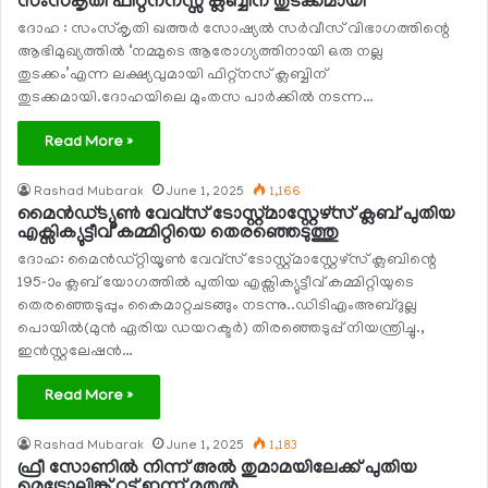
സംസ്‌കൃതി ഫിറ്റ്‌നനസ്സ് ക്ലബ്ബിന് തുടക്കമായി
ദോഹ : സംസ്‌കൃതി ഖത്തര്‍ സോഷ്യല്‍ സര്‍വീസ് വിഭാഗത്തിന്റെ
ആഭിമുഖ്യത്തില്‍ ‘നമ്മുടെ ആരോഗ്യത്തിനായി ഒരു നല്ല
തുടക്കം’എന്ന ലക്ഷ്യവുമായി ഫിറ്റ്‌നസ് ക്ലബ്ബിന്
തുടക്കമായി.ദോഹയിലെ മുംതസ പാര്‍ക്കില്‍ നടന്ന…
Read More »
Rashad Mubarak
June 1, 2025
1,166
മൈന്‍ഡ്ട്യൂണ്‍ വേവ്‌സ് ടോസ്റ്റ്മാസ്റ്റേഴ്‌സ് ക്ലബ് പുതിയ
എക്സിക്യുട്ടീവ് കമ്മിറ്റിയെ തെരഞ്ഞെടുത്തു
ദോഹ: മൈന്‍ഡ്റ്റിയൂണ്‍ വേവ്‌സ് ടോസ്റ്റ്മാസ്റ്റേഴ്‌സ് ക്ലബിന്റെ
195-ാം ക്ലബ് യോഗത്തില്‍ പുതിയ എക്സിക്യുട്ടീവ് കമ്മിറ്റിയുടെ
തെരഞ്ഞെടുപ്പും കൈമാറ്റചടങ്ങും നടന്നു..ഡിടിഎംഅബ്ദുല്ല
പൊയില്‍(മുന്‍ ഏരിയ ഡയറക്ടര്‍) തിരഞ്ഞെടുപ്പ് നിയന്ത്രിച്ചു.,
ഇന്‍സ്റ്റലേഷന്‍…
Read More »
Rashad Mubarak
June 1, 2025
1,183
ഫ്രീ സോണില്‍ നിന്ന് അല്‍ തുമാമയിലേക്ക് പുതിയ
മെട്രോലിങ്ക് റൂട്ട് ഇന്ന് മുതല്‍