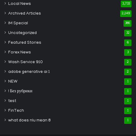
Local News
3,733
Archived Articles
2,149
IM Special
386
Uncategorized
32
Featured Stories
6
Forex News
3
Wash Service 910
2
adobe generative ai 1
2
NEW
1
! Без рубрики
1
test
1
FinTech
1
what does nlu mean 8
1