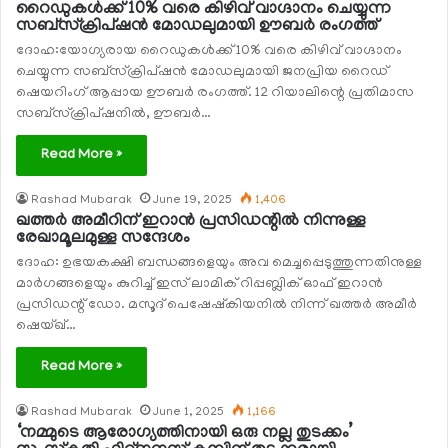
റൈഡുകള്‍ക്ക് 10% വരെ കിഴിവ് വാഗ്ദാനം ചെയ്യുന്ന
സബ്സ്‌ക്രിപ്ഷന്‍ മോഡലുമായി ഊബര്‍ രംഗത്ത്
ദോഹ:യോഗ്യരായ റൈഡുകള്‍ക്ക് 10% വരെ കിഴിവ് വാഗ്ദാനം
ചെയ്യുന്ന സബ്സ്‌ക്രിപ്ഷന്‍ മോഡലുമായി ജനപ്രിയ റൈഡ്
ഷെയറിംഗ് ആപ്പായ ഊബര്‍ രംഗത്ത്. 12 റിയാലിന്റെ പ്രതിമാസ
സബ്സ്‌ക്രിപ്ഷനില്‍, ഊബര്‍…
Read More »
Rashad Mubarak
June 19, 2025
1,406
ഖത്തര്‍ അമീറിന് ഇറാന്‍ പ്രസിഡന്റില്‍ നിന്നുള്ള
രേഖാമൂലമുള്ള സന്ദേശം
ദോഹ: ഉഭയകക്ഷി ബന്ധങ്ങളെയും അവ മെച്ചപ്പെടുത്തുന്നതിനുള്ള
മാര്‍ഗങ്ങളെയും കുറിച്ച് ഇസ് ലാമിക് റിപ്പബ്ലിക് ഓഫ് ഇറാന്‍
പ്രസിഡന്റ് ഡോ. മസൂദ് പെഷേഷ്‌കിയനില്‍ നിന്ന് ഖത്തര്‍ അമീര്‍
ഷെയ്ഖ്…
Read More »
Rashad Mubarak
June 1, 2025
1,166
‘നമ്മുടെ ആരോഗ്യത്തിനായി ഒരു നല്ല തുടക്കം’