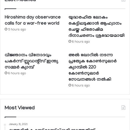
Last Modified
Hiroshima day observance
യുദ്ധരഹിത ലോകം
calls for a war-free world
കെട്ടിപ്പടുക്കാന്‍ ആഹ്വാനം
ചെയ്ത ഹിരോഷിമ
5 hours ago
ദിനാചരണം ശ്രദ്ധേയമായി
6 hours ago
വിജ്ഞാനം വിനോദവും
അല്‍ ഖോറില്‍ നടന്ന
പകര്‍ന്ന് സ്റ്റുഡന്റ്‌സ് ഇന്ത്യ
പ്രത്യേക കോണ്‍സുലാര്‍
സമ്മര്‍ ക്യാമ്പ്
ക്യാമ്പില്‍ 220
കോണ്‍സുലാര്‍
6 hours ago
സേവനങ്ങള്‍ നല്‍കി
6 hours ago
Most Viewed
January 31, 2021