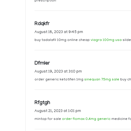
s
prescription
:
s
Rdqkfr
a
August 18, 2023 at 9:45 pm
y
buy tadalafil 10mg online cheap
viagra 100mg usa
silde
s
:
s
Dfmler
a
August 19, 2023 at 3:10 pm
y
order generic ketotifen 1mg
sinequan 75mg sale
buy c
s
:
s
Rfgtgh
a
August 21, 2023 at 1:01 pm
y
mintop for sale
order flomax 0.4mg generic
medicine f
s
: