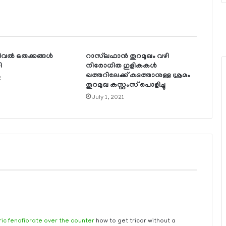
വല്‍ ഒരുക്കങ്ങള്‍
റാസ്‌ലഫാന്‍ തുറമുഖം വഴി
ി
നിരോധിത ഗുളികകള്‍
ഖത്തറിലേക്ക് കടത്താനുള്ള ശ്രമം
2
തുറമുഖ കസ്റ്റംസ് പൊളിച്ചു
July 1, 2021
ic fenofibrate over the counter
how to get tricor without a