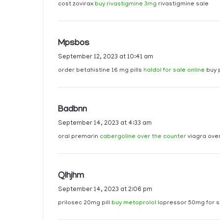
cost zovirax
buy rivastigmine 3mg
rivastigmine sale
s
:
s
Mpsbos
a
September 12, 2023 at 10:41 am
y
order betahistine 16 mg pills
haldol for sale online
buy 
s
:
s
Badbnn
a
September 14, 2023 at 4:33 am
y
oral premarin
cabergoline over the counter
viagra over
s
:
s
Qlhjhm
a
September 14, 2023 at 2:06 pm
y
prilosec 20mg pill
buy metoprolol
lopressor 50mg for s
s
: