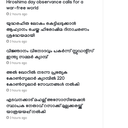
Hiroshima day observance calls for a
war-free world
2 hours ago
യുദ്ധരഹിത ലോകം കെട്ടിപ്പടുക്കാന്‍
ആഹ്വാനം ചെയ്ത ഹിരോഷിമ ദിനാചരണം
ശ്രദ്ധേയമായി
3 hours ago
വിജ്ഞാനം വിനോദവും പകര്‍ന്ന് സ്റ്റുഡന്റ്‌സ്
ഇന്ത്യ സമ്മര്‍ ക്യാമ്പ്
3 hours ago
അല്‍ ഖോറില്‍ നടന്ന പ്രത്യേക
കോണ്‍സുലാര്‍ ക്യാമ്പില്‍ 220
കോണ്‍സുലാര്‍ സേവനങ്ങള്‍ നല്‍കി
3 hours ago
എടവനക്കാട് മഹല്ല് അസോസിയേഷന്‍
സ്ഥാപക നേതാവ് റസാക്ക് മുല്ലക്കരയ്ക്ക്
യാത്രയയപ്പ് നല്‍കി
3 hours ago