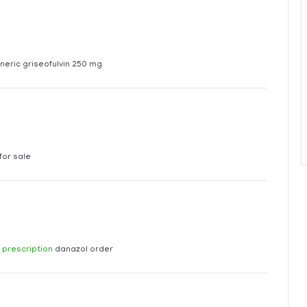
eric griseofulvin 250 mg
for sale
 prescription
danazol order