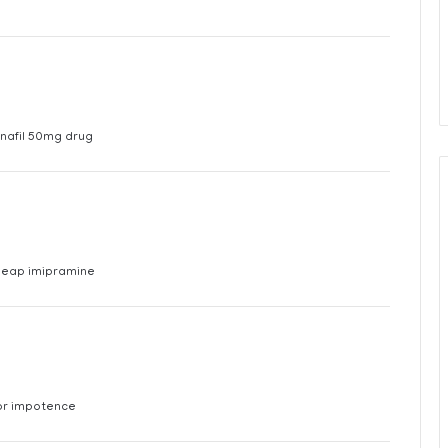
nafil 50mg drug
heap imipramine
or impotence