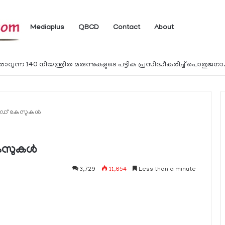
Mediaplus
QBCD
Contact
About
യാത്രക്കാര്‍ക്ക് ഖത്തറിലേക്ക് കൊണ്ടു
ിഡ് കേസുകള്‍
േസുകള്‍
3,729
11,654
Less than a minute