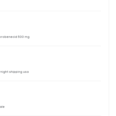
probenecid 500 mg
night shipping usa
ale