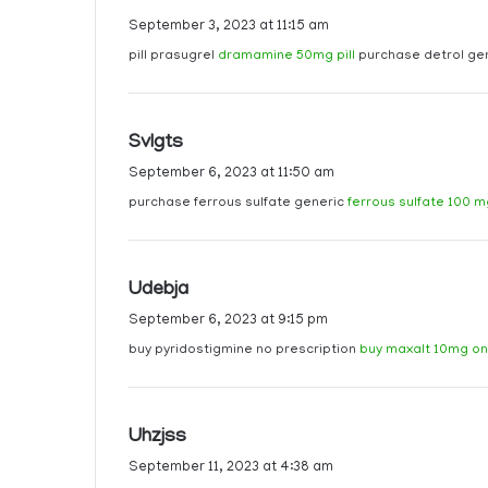
a
September 3, 2023 at 11:15 am
y
pill prasugrel
dramamine 50mg pill
purchase detrol ge
s
:
s
Svlgts
a
September 6, 2023 at 11:50 am
y
purchase ferrous sulfate generic
ferrous sulfate 100 m
s
:
s
Udebja
a
September 6, 2023 at 9:15 pm
y
buy pyridostigmine no prescription
buy maxalt 10mg on
s
:
s
Uhzjss
a
September 11, 2023 at 4:38 am
y