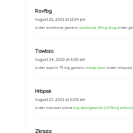
s
Rovfbg
a
August 22, 2023 at 12:24 pm
y
order acarbose generic
acarbose 25mg drug
order gen
s
:
s
Tawbzc
a
August 24, 2023 at 4:30 am
y
order aspirin 75 mg generic
cheap lquin
order imiquad 
s
:
s
Hrbpsk
a
August 27, 2023 at 11:05 am
y
order meloset online
buy desogestrel 0.075mg without
s
:
s
Zkrsza