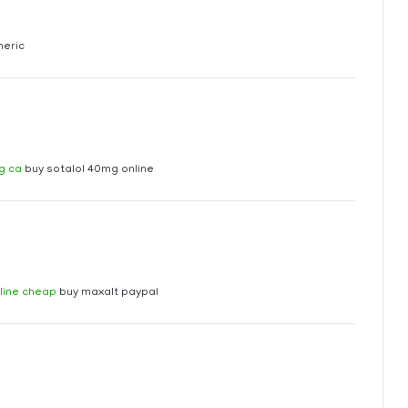
neric
g ca
buy sotalol 40mg online
line cheap
buy maxalt paypal