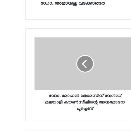
ഡോ. അമാനുല്ല വടക്കാങ്ങര
ഡോ. മോഹന്‍ തോമസിന് വേള്‍ഡ്
മലയാളി കൗണ്‍സിലിന്റെ അനുമോദന
പൂച്ചെണ്ട്