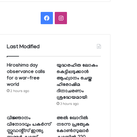
Facebook
Instagram
Last Modified
Hiroshima day
യുദ്ധരഹിത ലോകം
observance calls
കെട്ടിപ്പടുക്കാന്‍
for a war-free
ആഹ്വാനം ചെയ്ത
world
ഹിരോഷിമ
ദിനാചരണം
2 hours ago
ശ്രദ്ധേയമായി
3 hours ago
വിജ്ഞാനം
അല്‍ ഖോറില്‍
വിനോദവും പകര്‍ന്ന്
നടന്ന പ്രത്യേക
സ്റ്റുഡന്റ്‌സ് ഇന്ത്യ
കോണ്‍സുലാര്‍