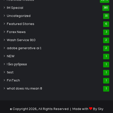
Archived Articles
2,149
IM Special
385
Uncategorized
30
Featured Stories
6
Forex News
3
Wash Service 910
2
adobe generative ai 1
2
NEW
1
! Без рубрики
1
test
1
FinTech
1
what does nlu mean 8
1
© Copyright 2026, All Rights Reserved | Made with
By Sky