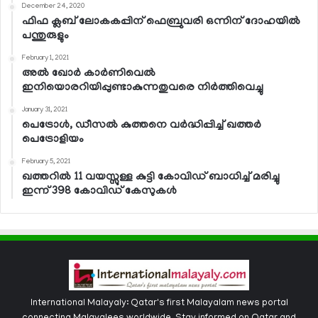
December 24, 2020
ഫിഫ ക്ലബ് ലോകകപ്പിന് ഫെബ്രുവരി ഒന്നിന് ദോഹയില്‍
പന്തുരുളും
February 1, 2021
അല്‍ ഖോര്‍ കാര്‍ണിവെല്‍
ഇനിയൊരറിയിപ്പുണ്ടാകുന്നതുവരെ നിര്‍ത്തിവെച്ചു
January 31, 2021
പെട്രോള്‍, ഡീസല്‍ കുത്തനെ വര്‍ദ്ധിപ്പിച്ച് ഖത്തര്‍
പെട്രോളിയം
February 5, 2021
ഖത്തറില്‍ 11 വയസ്സുള്ള കുട്ടി കോവിഡ് ബാധിച്ച് മരിച്ചു
ഇന്ന് 398 കോവിഡ് കേസുകള്‍
International Malayaly: Qatar's first Malayalam news portal