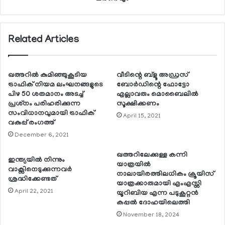
Related Articles
ഖത്തറില്‍ കുമിഞ്ഞുകൂടിയ
വീടിന്റെ ബ്ളൂ അഡ്രസ്
ട്രാഫിക് നിയമ ലംഘനങ്ങളുടെ
ബോര്‍ഡിന്റെ ഫോട്ടോ
പിഴ 50 ശതമാനം അടച്ച്
എല്ലാവരും മൊബൈലില്‍
പ്രശ്‌നം പരിഹരിക്കുന്ന
സൂക്ഷിക്കണം
സംവിധാനവുമായി ട്രാഫിക്
April 15, 2021
വകുപ്പ് രംഗത്ത്
December 6, 2021
ഖത്തറിലേക്കുള്ള കന്നി
ഇന്ത്യയില്‍ നിന്നും
യാത്രയില്‍
വാക്സിനെടുക്കുന്നവര്‍
നാലായിരത്തിലധികം ക്രൂയിസ്
ശ്രദ്ധിക്കേണ്ടത്
യാത്രക്കാരുമായി എംഎസ്സി
April 22, 2021
യൂറിബിയ എന്ന പടുകൂറ്റന്‍
കപ്പല്‍ ദോഹയിലെത്തി
November 18, 2024