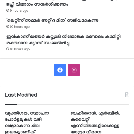
ജപ്തി വിഭാഗം സന്ദര്‍ശിക്കണം
9 hours ago
‘ലെറ്റ്‌സ് സമ്മര്‍ അറ്റ് ദ മിന’ സജീവമാകുന്നു
10 hours ago
ഇന്‍കാസ് ഖത്തര്‍ കുറ്റ്യാടി നിയോജക മണ്ഡലം കമ്മിറ്റി
രക്തദാന ക്യാമ്പ് സംഘടിപ്പിച്ചു
10 hours ago
Facebook
Instagram
Last Modified
വ്യക്തിഗത, സ്ഥാപന
ബഹ്റൈന്‍, എര്‍ബില്‍,
പോര്‍ട്ടലുകള്‍ വഴി
കുവൈറ്റ്
ലഭ്യമാകുന്ന ചില
എന്നിവിടങ്ങളിലേക്കുള്ള
ഇലക്ട്രോണിക്
യാത്രാ വിമാന