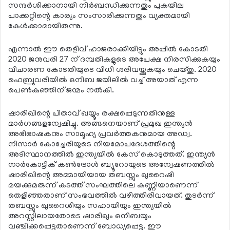
സന്ദര്‍ശിക്കാനായി നിര്‍ബന്ധിക്കുന്നതും പുകയില
പാക്കറ്റിന്റെ കാര്യം സംസാരിക്കുന്നതും വ്യക്തമായി
കേള്‍ക്കാമായിരുന്നു.
എന്നാല്‍ ഈ തെളിവ് ഹാജരാക്കിയിട്ടും അപ്പീല്‍ കോടതി
2020 ജനുവരി 27 ന് ദമ്പതികളുടെ അപേക്ഷ നിരസിക്കുകയും
വിചാരണ കോടതിയുടെ വിധി ശരിവയ്ക്കുകയും ചെയ്തു. 2020
ഫെബ്രുവരിയില്‍ ഒനിബ ജയിലില്‍ വച്ച് അയാത് എന്ന
പെണ്‍കുഞ്ഞിന് ജന്മം നല്‍കി.
ഷാരിഖിന്റെ പിതാവ് ഖയ്യൂം രക്ഷപ്പെടുന്നതിനുള്ള
മാര്‍ഗങ്ങളന്വേഷിച്ചു. അങ്ങനെയാണ് പ്രമുഖ ഇന്ത്യന്‍
അഭിഭാഷകനും സാമൂഹ്യ പ്രവര്‍ത്തകനുമായ അഡ്വ.
നിസാര്‍ കോച്ചേരിയുടെ നിയമോപദേശത്തിന്റെ
അടിസ്ഥാനത്തില്‍ ഇന്ത്യയില്‍ കേസ് കൊടുത്തത്. ഇന്ത്യന്‍
നാര്‍കോട്ടിക് കണ്‍ട്രോള്‍ ബ്യൂറോയുടെ അന്വേഷണത്തില്‍
ഷാരിഖിന്റെ അമ്മായിയായ തബസ്സും ഖുറൈഷി
മയക്കുമരുന്ന് കടത്ത് സംഘത്തിലെ കണ്ണിയാണെന്ന്
തെളിഞ്ഞതാണ് സംഭവത്തില്‍ വഴിത്തിരിവായത്. തുടര്‍ന്ന്
തബസ്സും ഖുറൈശിയും സഹായിയും ഇന്ത്യയില്‍
അറസ്റ്റിലായതോടെ ഷാരിഖും ഒനിബയും
വഞ്ചിക്കപ്പെട്ടതാണെന്ന് ബോധ്യപ്പെട്ടു. ഈ