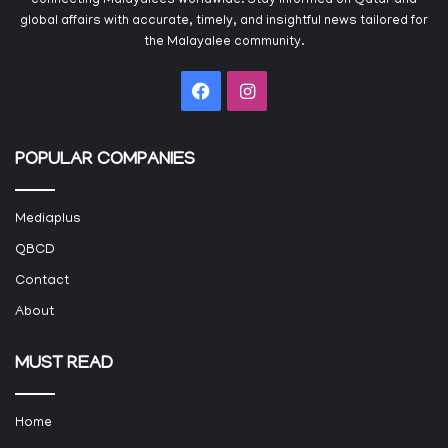
connecting Malayalees worldwide. Stay informed on Qatar and
global affairs with accurate, timely, and insightful news tailored for
the Malayalee community.
Facebook
Instagram
POPULAR COMPANIES
Mediaplus
QBCD
Contact
About
MUST READ
Home