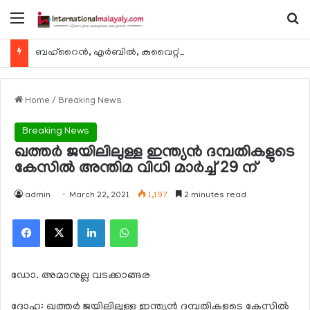
Menu
Se
ബഹ്റൈന്‍, എര്‍ബില്‍, കുവൈറ്റ് എന്നിവിടങ്ങളിലേക്കുള്ള യാത്രാ വിമാന സര്‍വീസുകള്‍ ഓഗസ്റ്റ് 8 മുതല്‍ പുനരാരംഭിക്കുമെന്ന് ഖത്തര്‍ എയര്‍വേയ്സ്
Home
/
Breaking News
Breaking News
ഖത്തര്‍ ജയിലിലുള്ള ഇന്ത്യന്‍ ദമ്പതികളുടെ
കേസില്‍ അന്തിമ വിധി മാര്‍ച്ച് 29 ന്
admin
March 22, 2021
1,197
2 minutes read
Facebook
X
LinkedIn
WhatsApp
ഡോ. അമാനുല്ല വടക്കാങ്ങര
ദോഹ: ഖത്തര്‍ ജയിലിലുള്ള ഇന്ത്യന്‍ ദമ്പതികളുടെ കേസില്‍