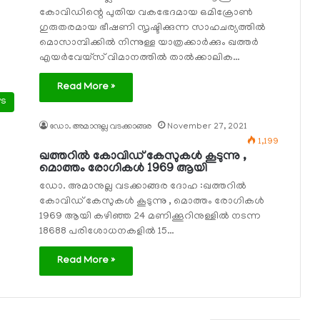
കോവിഡിന്റെ പുതിയ വകഭേദമായ ഒമിക്രോണ്‍
ഗുരുതരമായ ഭീഷണി സൃഷ്ടിക്കുന്ന സാഹചര്യത്തില്‍
മൊസാമ്പിക്കില്‍ നിന്നുള്ള യാത്രക്കാര്‍ക്കും ഖത്തര്‍
എയര്‍വേയ്‌സ് വിമാനത്തില്‍ താല്‍ക്കാലിക…
Read More »
ws
ഡോ. അമാനുല്ല വടക്കാങ്ങര
November 27, 2021
1,199
ഖത്തറില്‍ കോവിഡ് കേസുകള്‍ കൂടുന്നു ,
മൊത്തം രോഗികള്‍ 1969 ആയി
ഡോ. അമാനുല്ല വടക്കാങ്ങര ദോഹ :ഖത്തറില്‍
കോവിഡ് കേസുകള്‍ കൂടുന്നു , മൊത്തം രോഗികള്‍
1969 ആയി കഴിഞ്ഞ 24 മണിക്കൂറിനുള്ളില്‍ നടന്ന
18688 പരിശോധനകളില്‍ 15…
Read More »