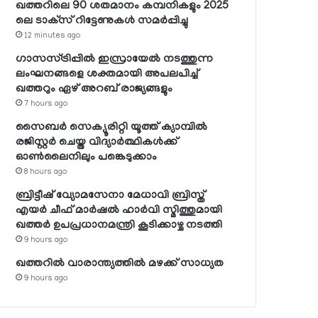
ഖത്തറിലെ 90 ശതമാനം കമ്പനികളും 2025
ലെ ടാക്‌സ് റിട്ടേണുകള്‍ സമര്‍പ്പിച്ചു
12 minutes ago
ഗാസസ്ട്രിപ്പില്‍ ഇസ്രായേല്‍ നടത്തുന്ന
ലംഘനങ്ങളെ ശക്തമായി അപലപിച്ച്
ഖത്തറും ഏഴ് അറബ് രാജ്യങ്ങളും
7 hours ago
സൈബര്‍ സെക്യൂരിറ്റി യൂത്ത് ക്യാമ്പില്‍
രജിസ്റ്റര്‍ ചെയ്ത വിദ്യാര്‍ത്ഥികള്‍ക്ക്
ഓണ്‍ലൈനിലും പങ്കെടുക്കാം
8 hours ago
ബ്രിട്ടീഷ് വ്യോമസേനാ മേധാവി ബ്രിസ്ത്
എയര്‍ ചീഫ് മാര്‍ഷല്‍ ഹാര്‍വി സ്മിത്തുമായി
ഖത്തര്‍ ഉപപ്രധാനമന്ത്രി കൂടിക്കാഴ്ച നടത്തി
9 hours ago
ഖത്തറില്‍ വാരാന്ത്യത്തില്‍ മഴക്ക് സാധ്യത
9 hours ago