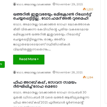
ഡോ. അമാനുല്ല വടക്കാങ്ങര
November 29, 2021
1,210
ഖത്തറില്‍ ഇതുവരേയും ഒമിക്രോണ്‍ റിപ്പോര്‍ട്ട്
ചെയ്യപ്പെട്ടിട്ടില്ല . ഡോ.ഹമദ് അല്‍ റുമൈഹി
ഡോ. അമാനുല്ല വടക്കാങ്ങര ദോഹ: ലോകത്താകെ
ഭീതി വിതക്കുന്ന കേവിഡിന്റെ പുതിയ വകഭേദമായ
ഒമിക്രോണ്‍ ഖത്തറില്‍ ഇതുവരേയും റിപ്പോര്‍ട്ട്
ചെയ്യപ്പെട്ടിട്ടില്ലെന്നും രാജ്യം അതീവ
ജാഗ്രതയോടെയാണ് സ്ഥിതിഗതികള്‍
വിലയിരുത്തുന്നതെന്നും…
Read More »
ws
ഡോ. അമാനുല്ല വടക്കാങ്ങര
November 28, 2021
1,194
ഫിഫ അറബ് കപ്പ് , സേവന സമയം
ദീര്‍ഘിപ്പിച്ച് ദോഹ മെട്രോ
ഡോ. അമാനുല്ല വടക്കാങ്ങര ദോഹ: നവംബര്‍ 30
മുതല്‍ ഡിസംബര്‍ 18 വരെ ഖത്തര്‍ ആതിഥ്യമരുളുന്ന
ഫിഫ അറബ് കപ്പ് 2021 ഫുട്‌ബോള്‍ ടൂര്‍ണമെന്റ്