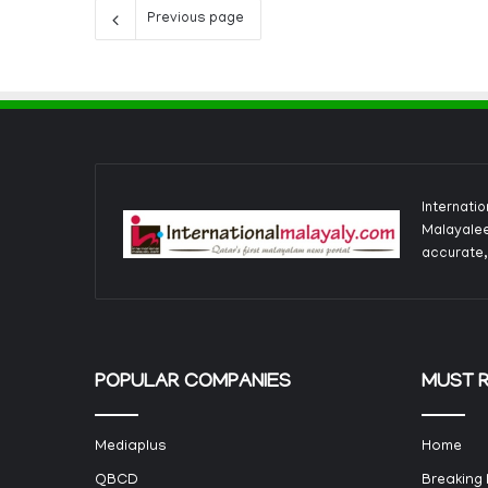
Previous page
Internati
Malayalee
accurate,
POPULAR COMPANIES
MUST 
Mediaplus
Home
QBCD
Breaking