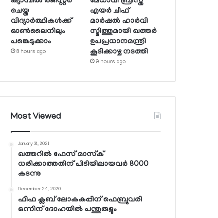
ക്യാമ്പില്‍ രജിസ്റ്റര്‍
മേധാവി ബ്രിസ്ത്
ചെയ്ത
എയര്‍ ചീഫ്
വിദ്യാര്‍ത്ഥികള്‍ക്ക്
മാര്‍ഷല്‍ ഹാര്‍വി
ഓണ്‍ലൈനിലും
സ്മിത്തുമായി ഖത്തര്‍
പങ്കെടുക്കാം
ഉപപ്രധാനമന്ത്രി
കൂടിക്കാഴ്ച നടത്തി
8 hours ago
9 hours ago
Most Viewed
January 31, 2021
ഖത്തറില്‍ ഫേസ് മാസ്‌ക്
ധരിക്കാത്തതിന് പിടിയിലായവര്‍ 8000
കടന്നു
December 24, 2020
ഫിഫ ക്ലബ് ലോകകപ്പിന് ഫെബ്രുവരി
ഒന്നിന് ദോഹയില്‍ പന്തുരുളും