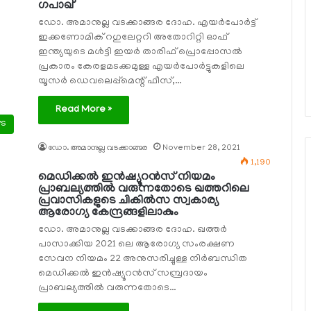
ഗപാഖ്
ഡോ. അമാനുല്ല വടക്കാങ്ങര ദോഹ. എയര്‍പോര്‍ട്ട്
ഇക്കണോമിക് റഗുലേറ്ററി അതോറിറ്റി ഓഫ്
ഇന്ത്യയുടെ മള്‍ട്ടി ഇയര്‍ താരിഫ് പ്രൊപ്പോസല്‍
പ്രകാരം കേരളമടക്കമുള്ള എയര്‍പോര്‍ട്ടുകളിലെ
യൂസര്‍ ഡെവലെപ്പ്‌മെന്റ് ഫീസ്,…
Read More »
ws
ഡോ. അമാനുല്ല വടക്കാങ്ങര
November 28, 2021
1,190
മെഡിക്കല്‍ ഇന്‍ഷ്യൂറന്‍സ് നിയമം
പ്രാബല്യത്തില്‍ വരുന്നതോടെ ഖത്തറിലെ
പ്രവാസികളുടെ ചികില്‍സ സ്വകാര്യ
ആരോഗ്യ കേന്ദ്രങ്ങളിലാകും
ഡോ. അമാനുല്ല വടക്കാങ്ങര ദോഹ. ഖത്തര്‍
പാസാക്കിയ 2021 ലെ ആരോഗ്യ സംരക്ഷണ
സേവന നിയമം 22 അനുസരിച്ചുള്ള നിര്‍ബന്ധിത
മെഡിക്കല്‍ ഇന്‍ഷ്യൂറന്‍സ് സമ്പ്രദായം
പ്രാബല്യത്തില്‍ വരുന്നതോടെ…