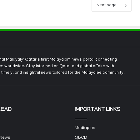
Next page
onal Malayaly: Qatar's first Malayalam news portal connecting
s worldwide. Stay informed on Qatar and global affairs with
 timely, and insightful news tailored for the Malayalee community.
READ
IMPORTANT LINKS
Mediaplus
 News
QBCD