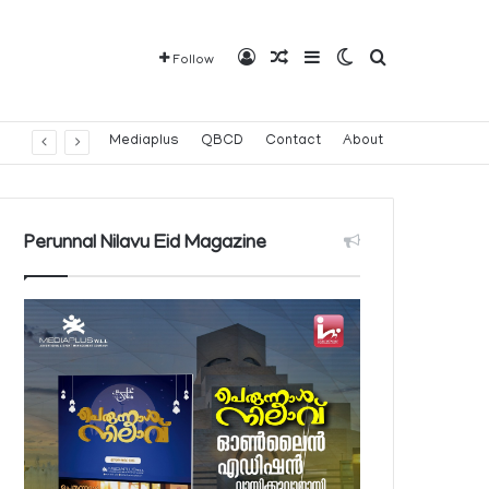
Log In
Random Article
Sidebar
Switch skin
Search for
Follow
Mediaplus
QBCD
Contact
About
Perunnal Nilavu Eid Magazine