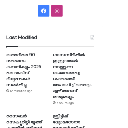
Facebook
Instagram
Last Modified
ഖത്തറിലെ 90
ഗാസസ്ട്രിപ്പില്‍
ശതമാനം
ഇസ്രായേല്‍
കമ്പനികളും 2025
നടത്തുന്ന
ലെ ടാക്‌സ്
ലംഘനങ്ങളെ
റിട്ടേണുകള്‍
ശക്തമായി
സമര്‍പ്പിച്ചു
അപലപിച്ച് ഖത്തറും
ഏഴ് അറബ്
12 minutes ago
രാജ്യങ്ങളും
7 hours ago
സൈബര്‍
ബ്രിട്ടീഷ്
സെക്യൂരിറ്റി യൂത്ത്
വ്യോമസേനാ