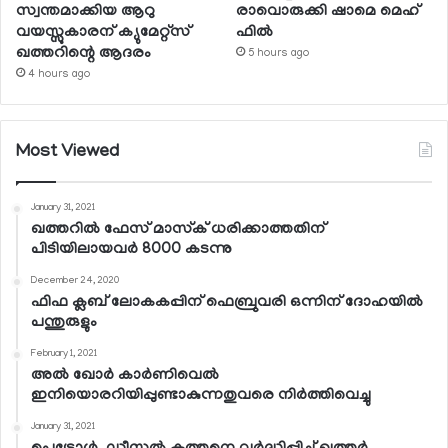
സ്വന്തമാക്കിയ ആറു
രാവൊരുക്കി ഷാമെ മെഹ്
വയസ്സുകാരന് ക്യുമേറ്റ്‌സ്
ഫില്‍
ഖത്തറിന്റെ ആദരം
5 hours ago
4 hours ago
Most Viewed
January 31, 2021
ഖത്തറില്‍ ഫേസ് മാസ്‌ക് ധരിക്കാത്തതിന്
പിടിയിലായവര്‍ 8000 കടന്നു
December 24, 2020
ഫിഫ ക്ലബ് ലോകകപ്പിന് ഫെബ്രുവരി ഒന്നിന് ദോഹയില്‍
പന്തുരുളും
February 1, 2021
അല്‍ ഖോര്‍ കാര്‍ണിവെല്‍
ഇനിയൊരറിയിപ്പുണ്ടാകുന്നതുവരെ നിര്‍ത്തിവെച്ചു
January 31, 2021