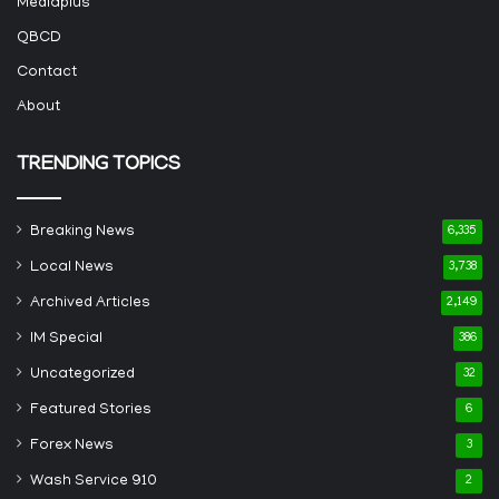
Mediaplus
QBCD
Contact
About
TRENDING TOPICS
Breaking News
6,335
Local News
3,738
Archived Articles
2,149
IM Special
386
Uncategorized
32
Featured Stories
6
Forex News
3
Wash Service 910
2