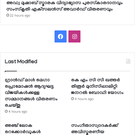
അഡ്വ മുഷാബ് സ്മാരക വിദ്യാഭ്യാസ പുരസ്‌കാരദാനവും
സംസ്‌കൃതി എക്‌സലന്‍സ് അവാര്‍ഡ് വിതരണവും
22 hours ago
Facebook
Instagram
Last Modified
ഗ്രാന്‍ഡ് മാള്‍ മെഗാ
കെ എം സി സി ഖത്തര്‍
പ്രൊമോഷന്‍ ആദ്യഘട്ട
തിരൂര്‍ മുനിസിപ്പാലിറ്റി
വിജയികള്‍ക്കുള്ള
ജനറല്‍ ബോഡി യോഗം
സമ്മാനങ്ങള്‍ വിതരണം
4 hours ago
ചെയ്തു
4 hours ago
അഞ്ച് ലോക
സംഗീതാസ്വാദകര്‍ക്ക്
റെക്കോര്‍ഡുകള്‍
അവിസ്മരണീയ