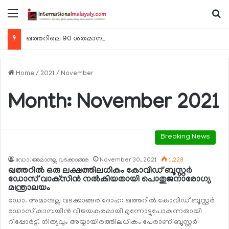
Menu
Se
ഖത്തറിലെ 90 ശതമാനം കമ്പനികളും 2025 ലെ ടാക്‌സ് റിട്ടേണുകള്‍ സമര്‍പ്പിച്ചു
Home
/
2021
/
November
Month:
November 2021
Breaking News
ഡോ. അമാനുല്ല വടക്കാങ്ങര
November 30, 2021
1,228
ഖത്തറില്‍ ഒരു ലക്ഷത്തിലധികം കോവിഡ് ബൂസ്റ്റര്‍
ഡോസ് വാക്‌സിന്‍ നല്‍കിയതായി പൊതുജനാരോഗ്യ
മന്ത്രാലയം
ഡോ. അമാനുല്ല വടക്കാങ്ങര ദോഹ: ഖത്തറില്‍ കോവിഡ് ബൂസ്റ്റര്‍
ഡോസ് കാമ്പയിന്‍ വിജയകരമായി മുന്നോട്ടുപോകുന്നതായി
റിപ്പോര്‍ട്ട്. നിത്യവും അയ്യായിരത്തിലധികം പേരാണ് ബൂസ്റ്റര്‍