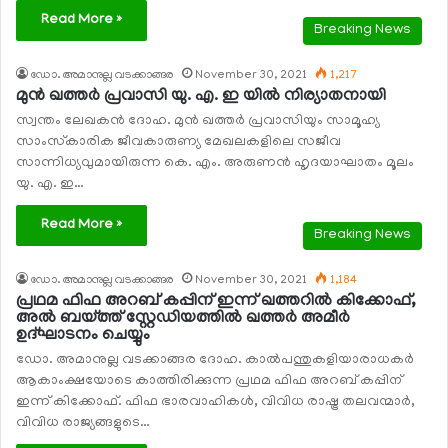
Read More »
Breaking News
ഡോ. അമാനുല്ല വടക്കാങ്ങര
November 30, 2021
1,217
മുന്‍ ഖത്തര്‍ പ്രവാസി യു. എ. ഇ യില്‍ നിര്യാതനായി
സ്വന്തം ലേഖകന്‍ ദോഹ. മുന്‍ ഖത്തര്‍ പ്രവാസിയും സാമൂഹ്യ
സാംസ്‌കാരിക ജീവകാരുണ്യ മേഖലകളിലെ സജീവ
സാന്നിധ്യവുമായിരുന്ന കെ. എം. അരുണന്‍ ഹൃദയാഘാതം മൂലം
യു. എ. ഇ…
Read More »
Breaking News
ഡോ. അമാനുല്ല വടക്കാങ്ങര
November 30, 2021
1,184
പ്രഥമ ഫിഫ അറബ് കപ്പിന് ഇന്ന് ഖത്തറില്‍ കിക്കോഫ്,
അല്‍ ബയ്ത്ത് സ്റ്റേഡിയത്തില്‍ ഖത്തര്‍ അമീര്‍
ഉദ്ഘാടനം ചെയ്യും
ഡോ. അമാനുല്ല വടക്കാങ്ങര ദോഹ. കാല്‍പന്തുകളിയാരാധകര്‍
ആകാംക്ഷയോടെ കാത്തിരിക്കുന്ന പ്രഥമ ഫിഫ അറബ് കപ്പിന്
ഇന്ന് കിക്കോഫ്. ഫിഫ ഭാരവാഹികള്‍, വിവിധ രാഷ്ട്ര തലവന്മാര്‍,
വിവിധ രാജ്യങ്ങളുടെ…