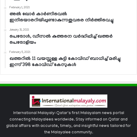
February 1, 2021
അല്‍ ഖോര്‍ കാര്‍ണിവെല്‍
ഇനിയൊരറിയിപ്പുണ്ടാകുന്നതുവരെ നിര്‍ത്തിവെച്ചു
January 31, 2021
പെട്രോള്‍, ഡീസല്‍ കുത്തനെ വര്‍ദ്ധിപ്പിച്ച് ഖത്തര്‍
പെട്രോളിയം
February 5, 2021
ഖത്തറില്‍ 11 വയസ്സുള്ള കുട്ടി കോവിഡ് ബാധിച്ച് മരിച്ചു
ഇന്ന് 398 കോവിഡ് കേസുകള്‍
International Malayaly: Qatar's first Malayalam news portal
connecting Malayalees worldwide. Stay informed on Qatar and
global affairs with accurate, timely, and insightful news tailored for
the Malayalee community.