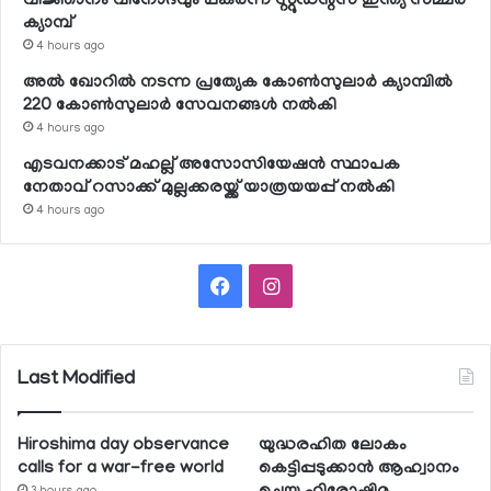
വിജ്ഞാനം വിനോദവും പകര്‍ന്ന് സ്റ്റുഡന്റ്‌സ് ഇന്ത്യ സമ്മര്‍
ക്യാമ്പ്
4 hours ago
അല്‍ ഖോറില്‍ നടന്ന പ്രത്യേക കോണ്‍സുലാര്‍ ക്യാമ്പില്‍
220 കോണ്‍സുലാര്‍ സേവനങ്ങള്‍ നല്‍കി
4 hours ago
എടവനക്കാട് മഹല്ല് അസോസിയേഷന്‍ സ്ഥാപക
നേതാവ് റസാക്ക് മുല്ലക്കരയ്ക്ക് യാത്രയയപ്പ് നല്‍കി
4 hours ago
Facebook
Instagram
Last Modified
Hiroshima day observance
യുദ്ധരഹിത ലോകം
calls for a war-free world
കെട്ടിപ്പടുക്കാന്‍ ആഹ്വാനം