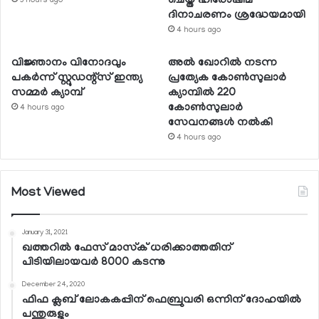
ചെയ്ത ഹിരോഷിമ
3 hours ago
ദിനാചരണം ശ്രദ്ധേയമായി
4 hours ago
വിജ്ഞാനം വിനോദവും
അല്‍ ഖോറില്‍ നടന്ന
പകര്‍ന്ന് സ്റ്റുഡന്റ്‌സ് ഇന്ത്യ
പ്രത്യേക കോണ്‍സുലാര്‍
സമ്മര്‍ ക്യാമ്പ്
ക്യാമ്പില്‍ 220
കോണ്‍സുലാര്‍
4 hours ago
സേവനങ്ങള്‍ നല്‍കി
4 hours ago
Most Viewed
January 31, 2021
ഖത്തറില്‍ ഫേസ് മാസ്‌ക് ധരിക്കാത്തതിന്
പിടിയിലായവര്‍ 8000 കടന്നു
December 24, 2020
ഫിഫ ക്ലബ് ലോകകപ്പിന് ഫെബ്രുവരി ഒന്നിന് ദോഹയില്‍
പന്തുരുളും