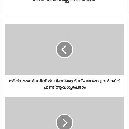
ഡോ. അമാനുല്ല വടക്കാങ്ങര
സിദ്റ മെഡിസിനില്‍ പി.സി.ആറിന് പണമടച്ചവര്‍ക്ക് റീ
ഫണ്ട് ആവശ്യപ്പെടാം