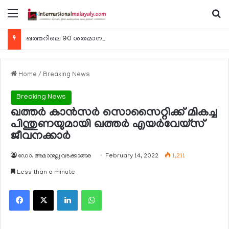
Menu
Se
ഖത്തറിലെ 90 ശതമാനം കമ്പനികളും 2025 ലെ ടാക്‌സ് റിട്ടേണുകള്‍ സമര്‍പ്പിച്ചു
Home
/
Breaking News
Breaking News
ഖത്തര്‍ കാന്‍സര്‍ സൊസൈറ്റിക്ക് മികച്ച
പിന്തുണയുമായി ഖത്തര്‍ എയര്‍വേയ്‌സ്
ജീവനക്കാര്‍
ഡോ. അമാനുല്ല വടക്കാങ്ങര
February 14, 2022
1,211
Less than a minute
Facebook
X
LinkedIn
WhatsApp