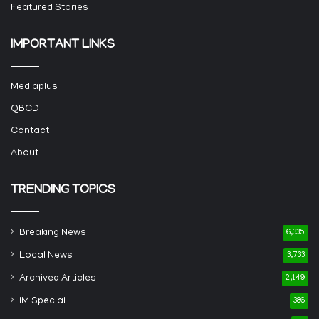
Featured Stories
IMPORTANT LINKS
Mediaplus
QBCD
Contact
About
TRENDING TOPICS
Breaking News
6,335
Local News
3,733
Archived Articles
2,149
IM Special
386