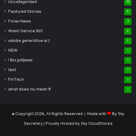
Uncategorized
32
Featured Stories
6
Forex News
3
Wash Service 910
2
adobe generative ai 1
2
NEW
1
! Без рубрики
1
test
1
FinTech
1
what does nlu mean 8
1
© Copyright 2026, All Rights Reserved | Made with
By Sky
Secretary
| Proudly Hosted by
Sky CloudStored