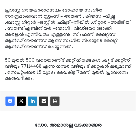
പ്രശസ്ത ഗായകരോടൊപ്പം ദോഹയെ സംഗീത
സാന്ദ്രമാക്കുവാന്‍ ഡ്രംസ് – അരുണ്‍ , കീയ്‌സ് –വിഷ്ണു
,ബാസ്സ് ഗിറ്റാര്‍ -ജസ്റ്റിന്‍ ,ഫ്‌ലൂട് -നിഖില്‍ ,ഗിറ്റാര്‍ -അഭിജിത്
, സൗണ്ട് എഞ്ചിനീയര്‍ -യോഗി , വീഡിയോ ജോക്കി
അര്‍ജുന്‍ എന്നിവരും എത്തുന്നു .സിംഫണി ലൈറ്റ്‌സ്
ആന്‍ഡ് സൗണ്ട്‌സ് ആണ് സംഗീത നിശയുടെ ലൈറ്റ്
ആന്‍ഡ് സൗണ്ട്‌സ് ചെയ്യുന്നത് .
50 മുതല്‍ 500 വരെയാണ് ടിക്കറ്റ് നിരക്കുകള്‍ .ക്യു ടിക്കറ്റ്‌സ്
വഴിയും 77114488 എന്ന നമ്പര്‍ വഴിയും ടിക്കറ്റുകള്‍ ലഭ്യമാണ്
. സെപ്റ്റംബര്‍ 15 വ്യാഴം വൈകിട്ട് 7മണി മുതല്‍ പ്രവേശനം
അനുവദിക്കും.
ഡോ. അമാനുല്ല വടക്കാങ്ങര