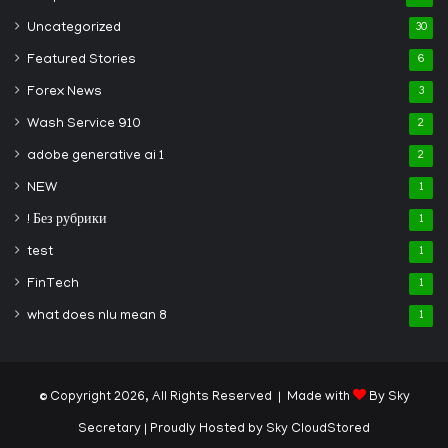
Uncategorized
30
Featured Stories
6
Forex News
3
Wash Service 910
2
adobe generative ai 1
2
NEW
1
! Без рубрики
1
test
1
FinTech
1
what does nlu mean 8
1
© Copyright 2026, All Rights Reserved | Made with
By Sky
Secretary
| Proudly Hosted by
Sky CloudStored