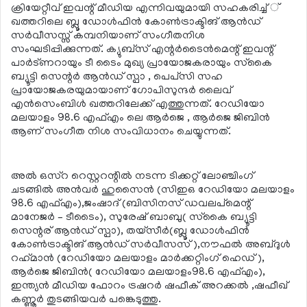
ക്രിയേറ്റീവ് ഇവന്റ് മീഡിയ എന്നിവയുമായി സഹകരിച്ച് ്
ഖത്തറിലെ ബ്ലൂ ഡോള്‍ഫിന്‍ കോണ്‍ട്രാക്ടിങ് ആന്‍ഡ്
സര്‍വീസസ്സ് കമ്പനിയാണ് സംഗീതനിശ
സംഘടിപ്പിക്കുന്നത്. ക്യുബ്‌സ് എന്റര്‍ടൈന്‍മെന്റ് ഇവന്റ്
പാര്‍ട്ണറായും ടീ ടൈം മുഖ്യ പ്രായോജകരായും സ്‌കൈ
ബ്യൂട്ടി സെന്റര്‍ ആന്‍ഡ് സ്പാ , പെപ്‌സി സഹ
പ്രായോജകരയുമായാണ് ഗോപിസുന്ദര്‍ ലൈവ്
എന്‍സെംബിള്‍ ഖത്തറിലേക്ക് എത്തുന്നത്. റേഡിയോ
മലയാളം 98.6 എഫ്എം ലെ ആര്‍ജെ , ആര്‍ജെ ജിബിന്‍
ആണ് സംഗീത നിശ സംവിധാനം ചെയ്യുന്നത്.
അല്‍ ഒസ്റ റെസ്റ്ററന്റില്‍ നടന്ന ടിക്കറ്റ് ലോഞ്ചിംഗ്
ചടങ്ങില്‍ അന്‍വര്‍ ഹുസൈന്‍ (സിഇഒ റേഡിയോ മലയാളം
98.6 എഫ്എം),ജംഷാദ് (ബിസിനസ് ഡവലപ്‌മെന്റ്
മാനേജര്‍ – ടീടൈം), സുരേഷ് ബാബു( സ്‌കൈ ബ്യൂട്ടി
സെന്റര് ആന്‍ഡ് സ്പാ), തയ്സീര്‍(ബ്ലൂ ഡോള്‍ഫിന്‍
കോണ്‍ട്രാക്ടിങ് ആന്‍ഡ് സര്‍വീസസ് ),നൗഫല്‍ അബ്ദുള്‍
റഹ്‌മാന്‍ (റേഡിയോ മലയാളം മാര്‍ക്കറ്റിംഗ് ഹെഡ് ),
ആര്‍ജെ ജിബിന്‍( റേഡിയോ മലയാളം98.6 എഫ്എം),
ഇന്ത്യന്‍ മീഡിയ ഫോറം ട്രഷറര്‍ ഷഫീക് അറക്കല്‍ ,ഷഫീഖ്
കണ്ണൂര്‍ തുടങ്ങിയവര്‍ പങ്കെടുത്തു.