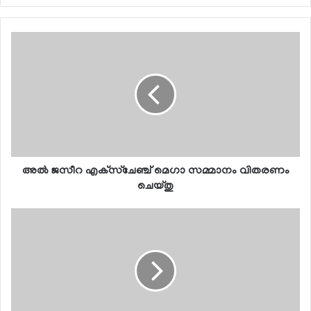
അല്‍ ജസീറ എക്‌സ്‌ചേഞ്ച് മെഗാ സമ്മാനം വിതരണം
ചെയ്തു