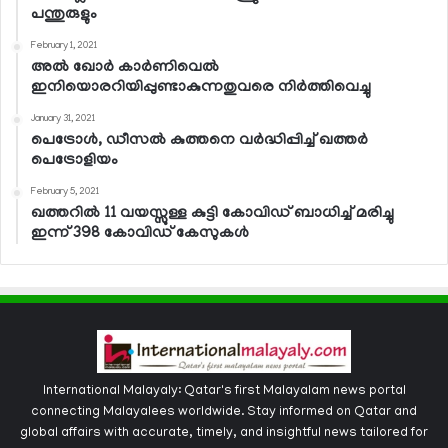
പന്തുരുളും
February 1, 2021
അല്‍ ഖോര്‍ കാര്‍ണിവെല്‍
ഇനിയൊരറിയിപ്പുണ്ടാകുന്നതുവരെ നിര്‍ത്തിവെച്ചു
January 31, 2021
പെട്രോള്‍, ഡീസല്‍ കുത്തനെ വര്‍ദ്ധിപ്പിച്ച് ഖത്തര്‍
പെട്രോളിയം
February 5, 2021
ഖത്തറില്‍ 11 വയസ്സുള്ള കുട്ടി കോവിഡ് ബാധിച്ച് മരിച്ചു
ഇന്ന് 398 കോവിഡ് കേസുകള്‍
International Malayaly: Qatar's first Malayalam news portal
connecting Malayalees worldwide. Stay informed on Qatar and
global affairs with accurate, timely, and insightful news tailored for