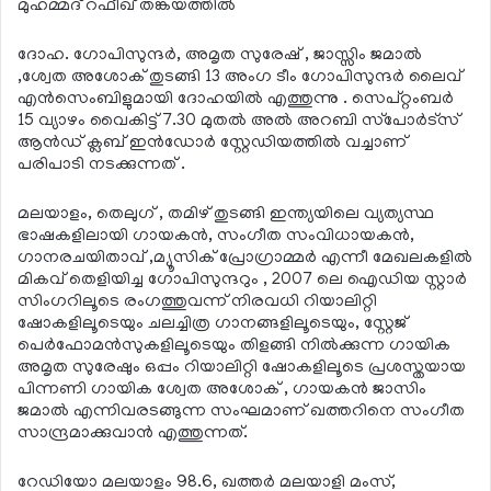
മുഹമ്മദ് റഫീഖ് തങ്കയത്തില്‍
ദോഹ. ഗോപിസുന്ദര്‍, അമൃത സുരേഷ് , ജാസ്സിം ജമാല്‍
,ശ്വേത അശോക് തുടങ്ങി 13 അംഗ ടീം ഗോപിസുന്ദര്‍ ലൈവ്
എന്‍സെംബിളുമായി ദോഹയില്‍ എത്തുന്നു . സെപ്റ്റംബര്‍
15 വ്യാഴം വൈകിട്ട് 7.30 മുതല്‍ അല്‍ അറബി സ്‌പോര്‍ട്‌സ്
ആന്‍ഡ് ക്ലബ് ഇന്‍ഡോര്‍ സ്റ്റേഡിയത്തില്‍ വച്ചാണ്
പരിപാടി നടക്കുന്നത് .
മലയാളം, തെലുഗ് , തമിഴ് തുടങ്ങി ഇന്ത്യയിലെ വ്യത്യസ്ഥ
ഭാഷകളിലായി ഗായകന്‍, സംഗീത സംവിധായകന്‍,
ഗാനരചയിതാവ് ,മ്യൂസിക് പ്രോഗ്രാമ്മര്‍ എന്നീ മേഖലകളില്‍
മികവ് തെളിയിച്ച ഗോപിസുന്ദറും , 2007 ലെ ഐഡിയ സ്റ്റാര്‍
സിംഗറിലൂടെ രംഗത്തുവന്ന് നിരവധി റിയാലിറ്റി
ഷോകളിലൂടെയും ചലച്ചിത്ര ഗാനങ്ങളിലൂടെയും, സ്റ്റേജ്
പെര്‍ഫോമന്‍സുകളിലൂടെയും തിളങ്ങി നില്‍ക്കുന്ന ഗായിക
അമൃത സുരേഷും ഒപ്പം റിയാലിറ്റി ഷോകളിലൂടെ പ്രശസ്തയായ
പിന്നണി ഗായിക ശ്വേത അശോക് , ഗായകന്‍ ജാസിം
ജമാല്‍ എന്നിവരടങ്ങുന്ന സംഘമാണ് ഖത്തറിനെ സംഗീത
സാന്ദ്രമാക്കുവാന്‍ എത്തുന്നത്.
റേഡിയോ മലയാളം 98.6, ഖത്തര്‍ മലയാളി മംസ്,