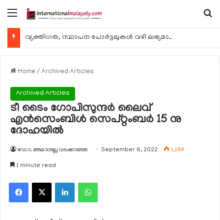
Menu
Se
വ്യക്തിഗത, സ്ഥാപന പോര്‍ട്ടലുകള്‍ വഴി ലഭ്യമാകുന്ന ചില ഇലക്ട്രോണിക് സേവനങ്ങള്‍ വാരാന്ത്യത്തില്‍ മുടങ്ങും
Home
/
Archived Articles
Archived Articles
ടീ ടൈം ഗോപിസുന്ദര്‍ ലൈവ്
എന്‍സെംബിള്‍ സെപ്റ്റംബര്‍ 15 നു
ദോഹയില്‍
ഡോ. അമാനുല്ല വടക്കാങ്ങര
September 6, 2022
1,188
1 minute read
Facebook
X
LinkedIn
WhatsApp