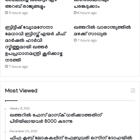
അപലപിച്ച് ഖത്തറും ഏഴ്
ഓണ്‍ലൈനിലും
അറബ് രാജ്യങ്ങളും
പങ്കെടുക്കാം
5 hours ago
6 hours ago
ബ്രിട്ടീഷ് വ്യോമസേനാ
ഖത്തറില്‍ വാരാന്ത്യത്തില്‍
മേധാവി ബ്രിസ്ത് എയര്‍ ചീഫ്
മഴക്ക് സാധ്യത
മാര്‍ഷല്‍ ഹാര്‍വി
7 hours ago
സ്മിത്തുമായി ഖത്തര്‍
ഉപപ്രധാനമന്ത്രി കൂടിക്കാഴ്ച
നടത്തി
7 hours ago
Most Viewed
January 31, 2021
ഖത്തറില്‍ ഫേസ് മാസ്‌ക് ധരിക്കാത്തതിന്
പിടിയിലായവര്‍ 8000 കടന്നു
December 24, 2020
ഫിഫ ക്ലബ് ലോകകപ്പിന് ഫെബ്രുവരി ഒന്നിന് ദോഹയില്‍