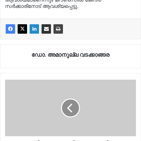
സര്‍ക്കാരിനോട് ആവശ്യപ്പെട്ടു.
ഡോ. അമാനുല്ല വടക്കാങ്ങര