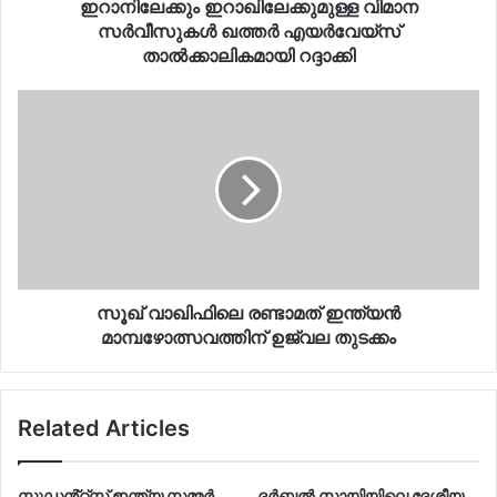
ഇറാനിലേക്കും ഇറാഖിലേക്കുമുള്ള വിമാന
സര്‍വീസുകള്‍ ഖത്തര്‍ എയര്‍വേയ്സ്
താല്‍ക്കാലികമായി റദ്ദാക്കി
സൂഖ് വാഖിഫിലെ രണ്ടാമത് ഇന്ത്യന്‍
മാമ്പഴോത്സവത്തിന് ഉജ്വല തുടക്കം
Related Articles
സ്റ്റുഡൻ്റ്സ് ഇന്ത്യ സമ്മർ
ദര്‍ബല്‍ സായിയിലെ ദേശീയ