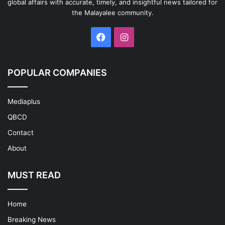
global affairs with accurate, timely, and insightful news tailored for
the Malayalee community.
Facebook
Instagram
POPULAR COMPANIES
Mediaplus
QBCD
Contact
About
MUST READ
Home
Breaking News