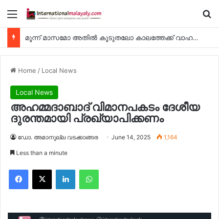
Menu
Se
മുനിസിപ്പാലിറ്റി മന്ത്രാലയത്തിന്റെ ബീച്ച് 974 ക്ലീനപ്പ് കാമ്പെയിന്‍ ഓഗസ്റ്റ് 7 ന്
Home
/
Local News
Local News
അഹമ്മദാബാദ് വിമാനപകടം ദേശീയ
ദുരന്തമായി പ്രഖ്യാപിക്കണം
ഡോ. അമാനുല്ല വടക്കാങ്ങര
June 14, 2025
1,164
Less than a minute
Facebook
X
LinkedIn
WhatsApp