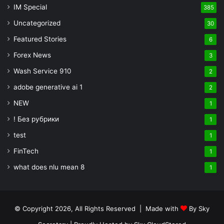
IM Special
385
Uncategorized
30
Featured Stories
6
Forex News
3
Wash Service 910
2
adobe generative ai 1
2
NEW
1
! Без рубрики
1
test
1
FinTech
1
what does nlu mean 8
1
© Copyright 2026, All Rights Reserved | Made with
By Sky