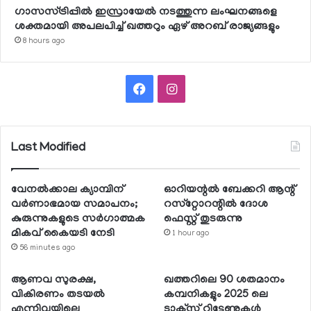
ഗാസസ്ട്രിപ്പില്‍ ഇസ്രായേല്‍ നടത്തുന്ന ലംഘനങ്ങളെ
ശക്തമായി അപലപിച്ച് ഖത്തറും ഏഴ് അറബ് രാജ്യങ്ങളും
8 hours ago
Facebook
Instagram
Last Modified
വേനല്‍ക്കാല ക്യാമ്പിന്
ഓറിയന്റല്‍ ബേക്കറി ആന്റ്
വര്‍ണാഭമായ സമാപനം;
റസ്‌റ്റോറന്റില്‍ ദോശ
കുരുന്നുകളുടെ സര്‍ഗാത്മക
ഫെസ്റ്റ് തുടരുന്നു
മികവ് കൈയടി നേടി
1 hour ago
56 minutes ago
ആണവ സുരക്ഷ,
ഖത്തറിലെ 90 ശതമാനം
വികിരണം തടയല്‍
കമ്പനികളും 2025 ലെ
എന്നിവയിലെ
ടാക്‌സ് റിട്ടേണുകള്‍