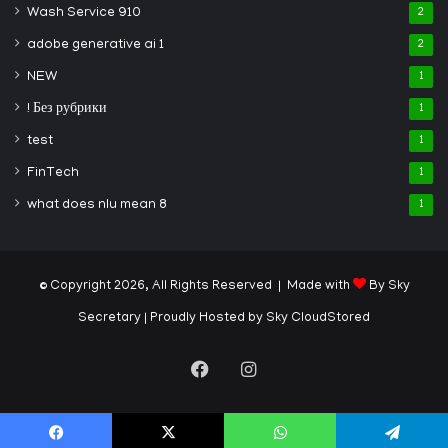
Wash Service 910
2
adobe generative ai 1
2
NEW
1
! Без рубрики
1
test
1
FinTech
1
what does nlu mean 8
1
© Copyright 2026, All Rights Reserved | Made with
By Sky
Secretary
| Proudly Hosted by
Sky CloudStored
Facebook
Instagram