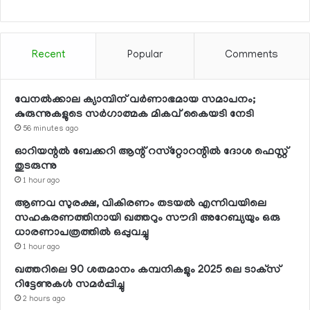
Recent
Popular
Comments
വേനല്‍ക്കാല ക്യാമ്പിന് വര്‍ണാഭമായ സമാപനം;
കുരുന്നുകളുടെ സര്‍ഗാത്മക മികവ് കൈയടി നേടി
56 minutes ago
ഓറിയന്റല്‍ ബേക്കറി ആന്റ് റസ്‌റ്റോറന്റില്‍ ദോശ ഫെസ്റ്റ്
തുടരുന്നു
1 hour ago
ആണവ സുരക്ഷ, വികിരണം തടയല്‍ എന്നിവയിലെ
സഹകരണത്തിനായി ഖത്തറും സൗദി അറേബ്യയും ഒരു
ധാരണാപത്രത്തില്‍ ഒപ്പുവച്ചു
1 hour ago
ഖത്തറിലെ 90 ശതമാനം കമ്പനികളും 2025 ലെ ടാക്‌സ്
റിട്ടേണുകള്‍ സമര്‍പ്പിച്ചു
2 hours ago