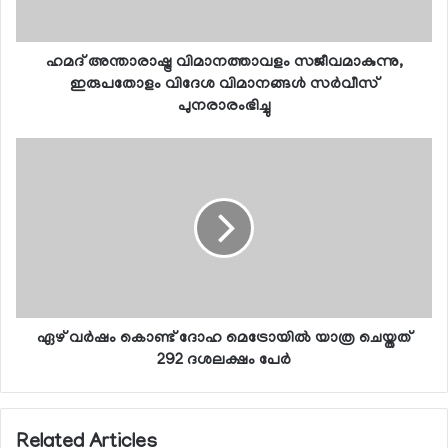
ഹമദ് അന്താരാഷ്ട്ര വിമാനത്താവളം സജീവമാകുന്നു,
ഇരുപതോളം വിദേശ വിമാനങ്ങള്‍ സര്‍വീസ്
പുനരാരംഭിച്ചു
ഏഴ് വര്‍ഷം കൊണ്ട് ദോഹ മെട്രോയില്‍ യാത്ര ചെയ്തത്
292 ദശലക്ഷം പേര്‍
Related Articles