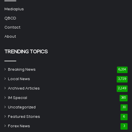
Mediaplus
QBCD
Contact
About
TRENDING TOPICS
Breaking News
6,334
Local News
3,729
Archived Articles
2,149
IM Special
385
Uncategorized
30
Featured Stories
6
Forex News
3