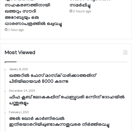
സഹകരണത്തിനായി
സമര്‍പ്പിച്ചു
ഖത്തറും സൗദി
2 hours ago
അറേബ്യയും ഒരു
ധാരണാപത്രത്തില്‍ ഒപ്പുവച്ചു
1 hour ago
Most Viewed
January 31, 2021
ഖത്തറില്‍ ഫേസ് മാസ്‌ക് ധരിക്കാത്തതിന്
പിടിയിലായവര്‍ 8000 കടന്നു
December 24, 2020
ഫിഫ ക്ലബ് ലോകകപ്പിന് ഫെബ്രുവരി ഒന്നിന് ദോഹയില്‍
പന്തുരുളും
February 1, 2021
അല്‍ ഖോര്‍ കാര്‍ണിവെല്‍
ഇനിയൊരറിയിപ്പുണ്ടാകുന്നതുവരെ നിര്‍ത്തിവെച്ചു