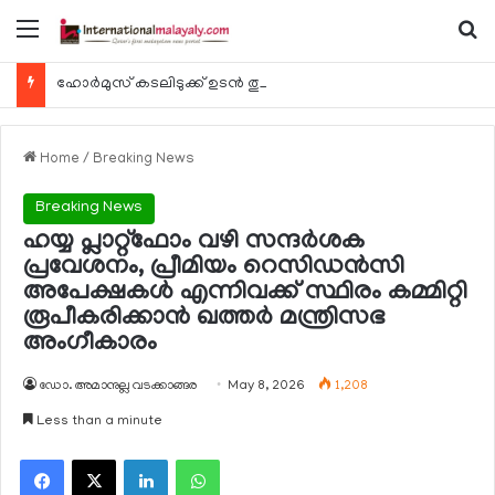
Menu
Se
ഹോര്‍മുസ് കടലിടുക്ക് ഉടന്‍ തുറന്നേക്കും
Home
/
Breaking News
Breaking News
ഹയ്യ പ്ലാറ്റ്ഫോം വഴി സന്ദര്‍ശക
പ്രവേശനം, പ്രീമിയം റെസിഡന്‍സി
അപേക്ഷകള്‍ എന്നിവക്ക് സ്ഥിരം കമ്മിറ്റി
രൂപീകരിക്കാന്‍ ഖത്തര്‍ മന്ത്രിസഭ
അംഗീകാരം
ഡോ. അമാനുല്ല വടക്കാങ്ങര
May 8, 2026
1,208
Less than a minute
Facebook
X
LinkedIn
WhatsApp