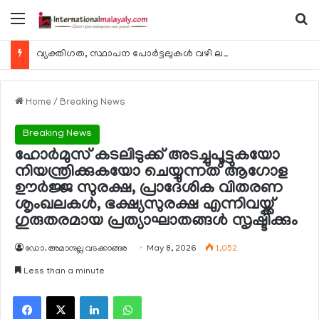
Menu
Se
വ്യക്തിഗത, സ്ഥാപന പോര്‍ട്ടലുകള്‍ വഴി ലഭ്യമാകുന്ന ചില ഇലക്ട്രോണിക് സേവനങ്ങള്‍ വാരാന്ത്യത്തില്‍ മുടങ്ങും
Home
/
Breaking News
Breaking News
ഹോര്‍മുസ് കടലിടുക്ക് അടച്ചുപൂട്ടുകയോ
നിയന്ത്രിക്കുകയോ ചെയ്യുന്നത് ആഗോള
ഊര്‍ജ്ജ സുരക്ഷ, പ്രാദേശിക വിതരണ
ശൃംഖലകള്‍, ഭക്ഷ്യസുരക്ഷ എന്നിവയ്ക്ക്
ഗുരുതരമായ പ്രത്യാഘാതങ്ങള്‍ സൃഷ്ടിക്കും
ഡോ. അമാനുല്ല വടക്കാങ്ങര
May 8, 2026
1,052
Less than a minute
Facebook
X
LinkedIn
WhatsApp