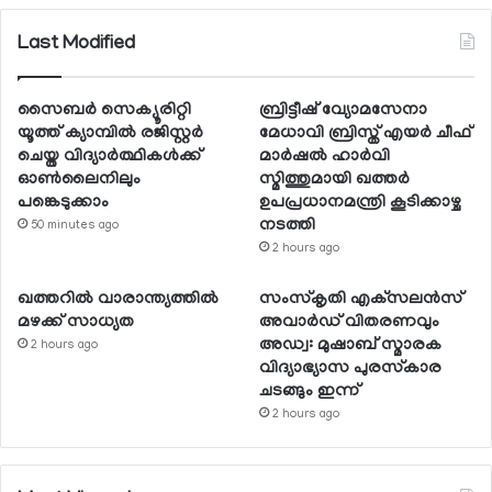
Last Modified
സൈബര്‍ സെക്യൂരിറ്റി
ബ്രിട്ടീഷ് വ്യോമസേനാ
യൂത്ത് ക്യാമ്പില്‍ രജിസ്റ്റര്‍
മേധാവി ബ്രിസ്ത് എയര്‍ ചീഫ്
ചെയ്ത വിദ്യാര്‍ത്ഥികള്‍ക്ക്
മാര്‍ഷല്‍ ഹാര്‍വി
ഓണ്‍ലൈനിലും
സ്മിത്തുമായി ഖത്തര്‍
പങ്കെടുക്കാം
ഉപപ്രധാനമന്ത്രി കൂടിക്കാഴ്ച
നടത്തി
50 minutes ago
2 hours ago
ഖത്തറില്‍ വാരാന്ത്യത്തില്‍
സംസ്‌കൃതി എക്‌സലന്‍സ്
മഴക്ക് സാധ്യത
അവാര്‍ഡ് വിതരണവും
അഡ്വ: മുഷാബ് സ്മാരക
2 hours ago
വിദ്യാഭ്യാസ പുരസ്‌കാര
ചടങ്ങും ഇന്ന്
2 hours ago