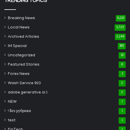
TRENDING TOPICS
Breaking News
6,333
Local News
3,725
Archived Articles
2,149
IM Special
385
Uncategorized
30
Featured Stories
6
Forex News
3
Wash Service 910
2
adobe generative ai 1
2
NEW
1
! Без рубрики
1
test
1
FinTech
1