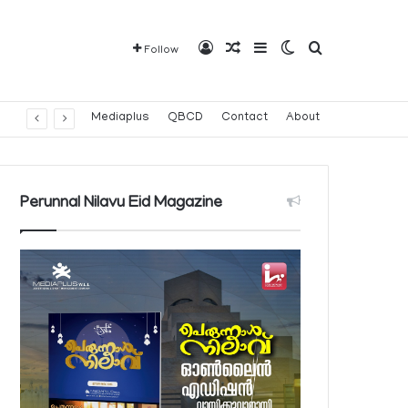
Log In
Random Article
Sidebar
Switch skin
Search for
Follow
Mediaplus
QBCD
Contact
About
Perunnal Nilavu Eid Magazine