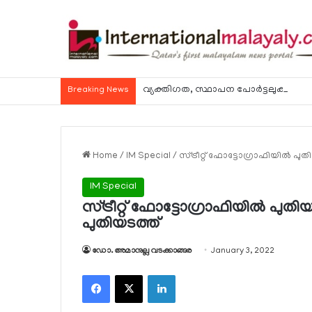
വ്യക്തിഗത, സ്ഥാപന പോര്‍ട്ടലുകള്‍ വഴി
Breaking News
Home
/
IM Special
/
സ്ട്രീറ്റ് ഫോട്ടോഗ്രാഫിയില്‍ 
IM Special
സ്ട്രീറ്റ് ഫോട്ടോഗ്രാഫിയില്‍ പ
പുതിയടത്ത്
ഡോ. അമാനുല്ല വടക്കാങ്ങര
January 3, 2022
Facebook
X
LinkedIn