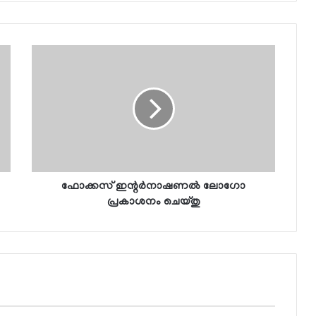
ഫോക്കസ് ഇന്റര്‍നാഷണല്‍ ലോഗോ
പ്രകാശനം ചെയ്തു