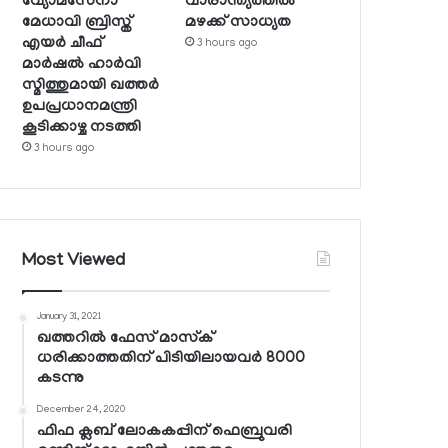
വ്യോമസേനാ
വാരാന്ത്യത്തില്‍
മേധാവി ബ്രിസ്ത്
മഴക്ക് സാധ്യത
എയര്‍ ചീഫ്
3 hours ago
മാര്‍ഷല്‍ ഹാര്‍വി
സ്മിത്തുമായി ഖത്തര്‍
ഉപപ്രധാനമന്ത്രി
കൂടിക്കാഴ്ച നടത്തി
3 hours ago
Most Viewed
January 31, 2021
ഖത്തറില്‍ ഫേസ് മാസ്‌ക്
ധരിക്കാത്തതിന് പിടിയിലായവര്‍ 8000
കടന്നു
December 24, 2020
ഫിഫ ക്ലബ് ലോകകപ്പിന് ഫെബ്രുവരി