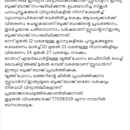
ഖത്തറിലെ ഇന്ത്യന്‍ വിദ്യാര്‍ഥികള്‍ക്കായി സ്റ്റുഡന്റ്സ് ഇന്ത്യ
ബുക്ക് ബാങ്ക് സംഘടിപ്പിക്കുന്നു. ഉപയോഗിച്ച സ്‌കൂള്‍
പാഠപുസ്തകങ്ങള്‍ വിദ്യാര്‍ഥികളില്‍ നിന്ന് ശേഖരിച്ച്
വ്യവസ്ഥാപിതമായി വേര്‍തിരിച്ച ശേഷം ആവശ്യക്കാര്‍ക്ക്
വിതരണം ചെയ്യുകയാണ് ബുക്ക് ബാങ്കിന്റെ പ്രവര്‍ത്തനം.
തുടര്‍ച്ചയായ പതിനൊന്നാം വര്‍ഷമാണ് സ്റ്റുഡന്റസ് ഇന്ത്യ
ബുക്ക് ബാങ്ക് സംഘടിപ്പിക്കുന്നത്.
ഒന്ന് മുതല്‍ 12 വരെയുള്ള ക്ലാസുകളിലെ പുസ്തകങ്ങളുടെ
ശേഖരണം മാര്‍ച്ച് 20 മുതല്‍ 23 വരെയുള്ള ദിവസങ്ങളിലും
വിതരണം 24 മുതല്‍ 27 വരെയും നടക്കും.
ഓള്‍ഡ് എയര്‍പോര്‍ട്ടിലുള്ള യൂത്ത് ഫോറം ഓഫീസില്‍ വെച്ച്
വൈകിട്ട് അഞ്ച് മുതല്‍ ഒമ്പത് വരെയാണ് സ്റ്റുഡന്‍സ്
ഇന്ത്യാ ബുക്ക് ബാങ്ക് പ്രവര്‍ത്തിക്കുക.
യൂത്ത് ഫോറം ഖത്തറിന്റെ കീഴില്‍ പ്രവര്‍ത്തിക്കുന്ന
സ്റ്റുഡന്‍സ് ഇന്ത്യയുടെ ബുക്ക് ബാങ്ക് ഓരോ വര്‍ഷവും
നിരവധി വിദ്യാര്‍ത്ഥികളാണ്
പ്രയോജനപ്പെടുത്തിക്കൊണ്ടിരിക്കുന്നത്.
കൂടുതല്‍ വിവരങ്ങള്‍ക്ക് 77058309 എന്ന നമ്പറില്‍
ബന്ധപ്പെടുക.