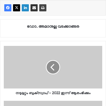
ഡോ. അമാനുല്ല വടക്കാങ്ങര
നടുമുറ്റം ബുക്‌സ്വാപ് - 2022 ഇന്ന് ആരംഭിക്കും