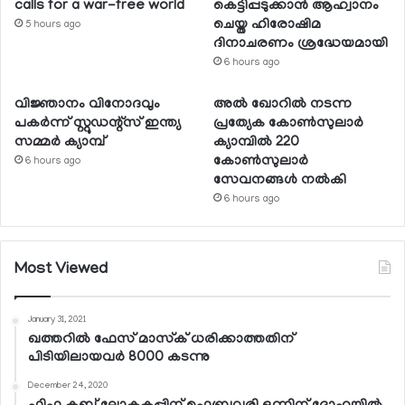
calls for a war-free world
കെട്ടിപ്പടുക്കാന്‍ ആഹ്വാനം
ചെയ്ത ഹിരോഷിമ
5 hours ago
ദിനാചരണം ശ്രദ്ധേയമായി
6 hours ago
വിജ്ഞാനം വിനോദവും
അല്‍ ഖോറില്‍ നടന്ന
പകര്‍ന്ന് സ്റ്റുഡന്റ്‌സ് ഇന്ത്യ
പ്രത്യേക കോണ്‍സുലാര്‍
സമ്മര്‍ ക്യാമ്പ്
ക്യാമ്പില്‍ 220
കോണ്‍സുലാര്‍
6 hours ago
സേവനങ്ങള്‍ നല്‍കി
6 hours ago
Most Viewed
January 31, 2021
ഖത്തറില്‍ ഫേസ് മാസ്‌ക് ധരിക്കാത്തതിന്
പിടിയിലായവര്‍ 8000 കടന്നു
December 24, 2020