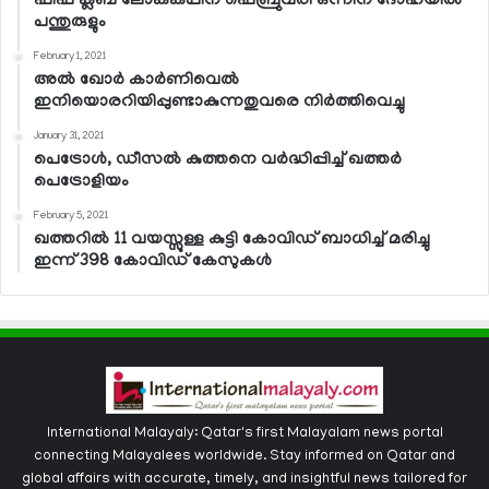
ഫിഫ ക്ലബ് ലോകകപ്പിന് ഫെബ്രുവരി ഒന്നിന് ദോഹയില്‍
പന്തുരുളും
February 1, 2021
അല്‍ ഖോര്‍ കാര്‍ണിവെല്‍
ഇനിയൊരറിയിപ്പുണ്ടാകുന്നതുവരെ നിര്‍ത്തിവെച്ചു
January 31, 2021
പെട്രോള്‍, ഡീസല്‍ കുത്തനെ വര്‍ദ്ധിപ്പിച്ച് ഖത്തര്‍
പെട്രോളിയം
February 5, 2021
ഖത്തറില്‍ 11 വയസ്സുള്ള കുട്ടി കോവിഡ് ബാധിച്ച് മരിച്ചു
ഇന്ന് 398 കോവിഡ് കേസുകള്‍
International Malayaly: Qatar's first Malayalam news portal
connecting Malayalees worldwide. Stay informed on Qatar and
global affairs with accurate, timely, and insightful news tailored for