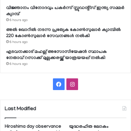
വിജ്ഞാനം വിനോദവും പകര്‍ന്ന് സ്റ്റുഡന്റ്‌സ് ഇന്ത്യ സമ്മര്‍
ക്യാമ്പ്
6 hours ago
അല്‍ ഖോറില്‍ നടന്ന പ്രത്യേക കോണ്‍സുലാര്‍ ക്യാമ്പില്‍
220 കോണ്‍സുലാര്‍ സേവനങ്ങള്‍ നല്‍കി
6 hours ago
എടവനക്കാട് മഹല്ല് അസോസിയേഷന്‍ സ്ഥാപക
നേതാവ് റസാക്ക് മുല്ലക്കരയ്ക്ക് യാത്രയയപ്പ് നല്‍കി
6 hours ago
Facebook
Instagram
Last Modified
Hiroshima day observance
യുദ്ധരഹിത ലോകം