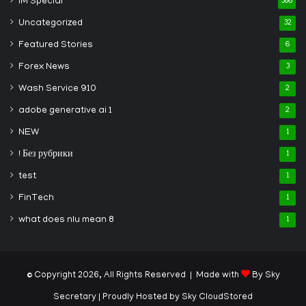
IM Special
386
Uncategorized
32
Featured Stories
6
Forex News
3
Wash Service 910
2
adobe generative ai 1
2
NEW
1
! Без рубрики
1
test
1
FinTech
1
what does nlu mean 8
1
© Copyright 2026, All Rights Reserved | Made with
By Sky
Secretary
| Proudly Hosted by
Sky CloudStored