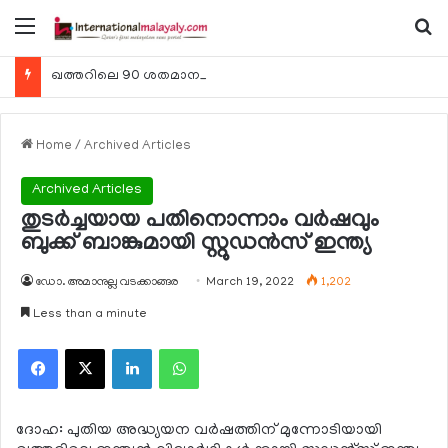
Menu
Se
ഖത്തറിലെ 90 ശതമാനം കമ്പനികളും 2025 ലെ ടാക്‌സ് റിട്ടേണുകള്‍ സമര്‍പ്പിച്ചു
Home
/
Archived Articles
Archived Articles
തുടര്‍ച്ചയായ പതിനൊന്നാം വര്‍ഷവും
ബുക്ക് ബാങ്കുമായി സ്റ്റുഡന്‍സ് ഇന്ത്യ
ഡോ. അമാനുല്ല വടക്കാങ്ങര
March 19, 2022
1,202
Less than a minute
Facebook
X
LinkedIn
WhatsApp
ദോഹ: പുതിയ അദ്ധ്യയന വര്‍ഷത്തിന് മുന്നോടിയായി