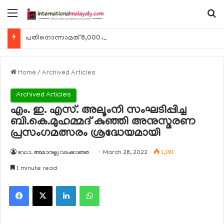
Menu
Se
പതിനൊന്നാമത് 8,000 മീറ്റര്‍ കൊടുമുടി കീഴടക്കി ഖത്തരി പര്‍വതാരോഹക ശൈഖ അസ്മ ബിന്‍ത് താനി അല്‍-താനി
Home
/
Archived Articles
Archived Articles
എം. ഇ. എസ്. അലൂംനി സംഘടിപ്പിച്ച
ബി.കെ.മുഹമ്മദ് കുഞ്ഞി അനുസ്മരണ
പ്രസംഗമത്സരം ശ്രദ്ധേയമായി
ഡോ. അമാനുല്ല വടക്കാങ്ങര
March 28, 2022
1,191
1 minute read
Facebook
X
LinkedIn
WhatsApp