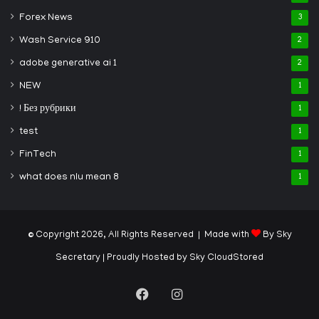
Forex News
3
Wash Service 910
2
adobe generative ai 1
2
NEW
1
! Без рубрики
1
test
1
FinTech
1
what does nlu mean 8
1
© Copyright 2026, All Rights Reserved | Made with
By Sky
Secretary
| Proudly Hosted by
Sky CloudStored
Facebook
Instagram