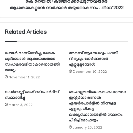
കെ റെയില്‍: കുടിയിറക്കപ്പെടുന്നവരുടെ
ആശങ്കയകറ്റാന്‍ സര്‍ക്കാര്‍ തയ്യാറാകണം . ലീഡ് 2022
Related Articles
ഖത്തര്‍ മാസ്‌ക്കഴിച്ചു, ലോക
അറബ് ആവേശവും പറങ്കി
ഫുട്ബോള്‍ ആരാധകരുടെ
വീര്യവും നേര്‍ക്കുനേര്‍
സംഗമവേദിയാകാനൊരുങ്ങി
ഏറ്റുമുട്ടുമ്പോള്‍
രാജ്യം
December 10, 2022
November 1, 2022
ദ പര്‍സ്യൂട്ട് ഓഫ് സ്‌പോര്‍ട്‌സ്
ബംഗളൂരുവിലെ കെംപെഗൗഡ
സമ്മാനിച്ചു
ഇന്റര്‍നാഷണല്‍
എയര്‍പോര്‍ട്ടില്‍ നിന്നുള്ള
March 3, 2022
ഏറ്റവും മികച്ച
ലക്ഷ്യസ്ഥാനങ്ങളില്‍ സ്ഥാനം
പിടിച്ച് ദോഹയും
January 25, 2022