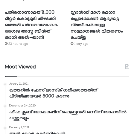
പതിനൊന്നാമത് 8,000
ഗ്രാന്‍ഡ് മാള്‍ മെഗാ
മീറ്റര്‍ കൊടുമുടി കീഴടക്കി
പ്രൊമോഷന്‍ ആദ്യഘട്ട
ഖത്തരി പര്‍വതാരോഹക
വിജയികള്‍ക്കുള്ള
ശൈഖ അസ്മ ബിന്‍ത്
സമ്മാനങ്ങള്‍ വിതരണം
താനി അല്‍-താനി
ചെയ്തു
23 hours ago
1 day ago
Most Viewed
January 31, 2021
ഖത്തറില്‍ ഫേസ് മാസ്‌ക് ധരിക്കാത്തതിന്
പിടിയിലായവര്‍ 8000 കടന്നു
December 24, 2020
ഫിഫ ക്ലബ് ലോകകപ്പിന് ഫെബ്രുവരി ഒന്നിന് ദോഹയില്‍
പന്തുരുളും
February 1, 2021