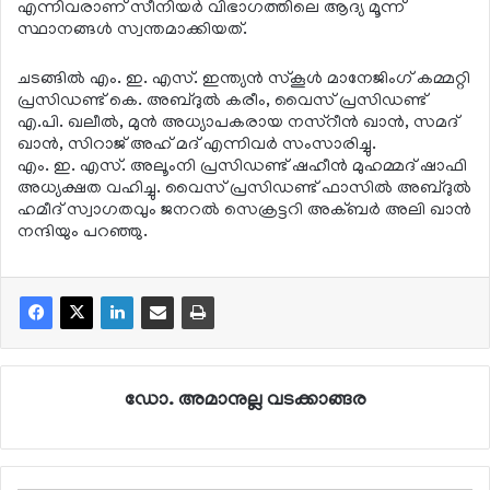
എന്നിവരാണ് സീനിയര്‍ വിഭാഗത്തിലെ ആദ്യ മൂന്ന്
സ്ഥാനങ്ങള്‍ സ്വന്തമാക്കിയത്.
ചടങ്ങില്‍ എം. ഇ. എസ്. ഇന്ത്യന്‍ സ്‌കൂള്‍ മാനേജിംഗ് കമ്മറ്റി
പ്രസിഡണ്ട് കെ. അബ്ദുല്‍ കരീം, വൈസ് പ്രസിഡണ്ട്
എ.പി. ഖലീല്‍, മുന്‍ അധ്യാപകരായ നസ്‌റീന്‍ ഖാന്‍, സമദ്
ഖാന്‍, സിറാജ് അഹ് മദ് എന്നിവര്‍ സംസാരിച്ചു.
എം. ഇ. എസ്. അലൂംനി പ്രസിഡണ്ട് ഷഹീന്‍ മുഹമ്മദ് ഷാഫി
അധ്യക്ഷത വഹിച്ചു. വൈസ് പ്രസിഡണ്ട് ഫാസില്‍ അബ്ദുല്‍
ഹമീദ് സ്വാഗതവും ജനറല്‍ സെക്രട്ടറി അക്ബര്‍ അലി ഖാന്‍
നന്ദിയും പറഞ്ഞു.
ഡോ. അമാനുല്ല വടക്കാങ്ങര