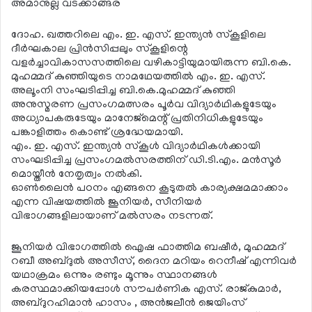
അമാനുല്ല വടക്കാങ്ങര
ദോഹ. ഖത്തറിലെ എം. ഇ. എസ്. ഇന്ത്യന്‍ സ്‌കൂളിലെ
ദീര്‍ഘകാല പ്രിന്‍സിപ്പലും സ്‌കൂളിന്റെ
വളര്‍ച്ചാവികാസസത്തിലെ വഴികാട്ടിയുമായിരുന്ന ബി.കെ.
മുഹമ്മദ് കുഞ്ഞിയുടെ നാമഥേയത്തില്‍ എം. ഇ. എസ്.
അലൂംനി സംഘടിപ്പിച്ച ബി.കെ.മുഹമ്മദ് കുഞ്ഞി
അനുസ്മരണ പ്രസംഗമത്സരം പൂര്‍വ വിദ്യാര്‍ഥികളുടേയും
അധ്യാപകരുടേയും മാനേജ്‌മെന്റ് പ്രതിനിധികളുടേയും
പങ്കാളിത്തം കൊണ്ട് ശ്രദ്ധേയമായി.
എം. ഇ. എസ്. ഇന്ത്യന്‍ സ്‌കൂള്‍ വിദ്യാര്‍ഥികള്‍ക്കായി
സംഘടിപ്പിച്ച പ്രസംഗമല്‍സരത്തിന് ഡി.ടി.എം. മന്‍സൂര്‍
മൊയ്തീന്‍ നേതൃത്വം നല്‍കി.
ഓണ്‍ലൈന്‍ പഠനം എങ്ങനെ കൂടുതല്‍ കാര്യക്ഷമമാക്കാം
എന്ന വിഷയത്തില്‍ ജൂനിയര്‍, സീനിയര്‍
വിഭാഗങ്ങളിലായാണ് മല്‍സരം നടന്നത്.
ജൂനിയര്‍ വിഭാഗത്തില്‍ ഐഷ ഫാത്തിമ ബഷീര്‍, മുഹമ്മദ്
റബീ അബ്ദുല്‍ അസീസ്, ദൈന മറിയം റെനീഷ് എന്നിവര്‍
യഥാക്രമം ഒന്നും രണ്ടും മൂന്നും സ്ഥാനങ്ങള്‍
കരസ്ഥമാക്കിയപ്പോള്‍ സൗപര്‍ണിക എസ്. രാജ്കുമാര്‍,
അബ്ദുറഹിമാന്‍ ഹാസം , അന്‍ജലീന്‍ ജെയിംസ്