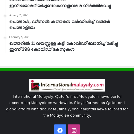
അല്‍ ഖോര്‍ കാര്‍ണിവെല്‍
ഇനിയൊരറിയിപ്പുണ്ടാകുന്നതുവരെ നിര്‍ത്തിവെച്ചു
January 31, 2021
പെട്രോള്‍, ഡീസല്‍ കുത്തനെ വര്‍ദ്ധിപ്പിച്ച് ഖത്തര്‍
പെട്രോളിയം
February 5, 2021
ഖത്തറില്‍ 11 വയസ്സുള്ള കുട്ടി കോവിഡ് ബാധിച്ച് മരിച്ചു
ഇന്ന് 398 കോവിഡ് കേസുകള്‍
International Malayaly: Qatar's first Malayalam news portal
connecting Malayalees worldwide. Stay informed on Qatar and
global affairs with accurate, timely, and insightful news tailored for
the Malayalee community.
Facebook
Instagram