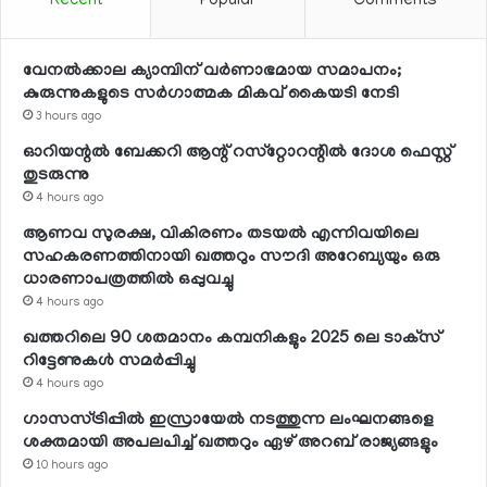
Recent
Popular
Comments
വേനല്‍ക്കാല ക്യാമ്പിന് വര്‍ണാഭമായ സമാപനം;
കുരുന്നുകളുടെ സര്‍ഗാത്മക മികവ് കൈയടി നേടി
3 hours ago
ഓറിയന്റല്‍ ബേക്കറി ആന്റ് റസ്‌റ്റോറന്റില്‍ ദോശ ഫെസ്റ്റ്
തുടരുന്നു
4 hours ago
ആണവ സുരക്ഷ, വികിരണം തടയല്‍ എന്നിവയിലെ
സഹകരണത്തിനായി ഖത്തറും സൗദി അറേബ്യയും ഒരു
ധാരണാപത്രത്തില്‍ ഒപ്പുവച്ചു
4 hours ago
ഖത്തറിലെ 90 ശതമാനം കമ്പനികളും 2025 ലെ ടാക്‌സ്
റിട്ടേണുകള്‍ സമര്‍പ്പിച്ചു
4 hours ago
ഗാസസ്ട്രിപ്പില്‍ ഇസ്രായേല്‍ നടത്തുന്ന ലംഘനങ്ങളെ
ശക്തമായി അപലപിച്ച് ഖത്തറും ഏഴ് അറബ് രാജ്യങ്ങളും
10 hours ago