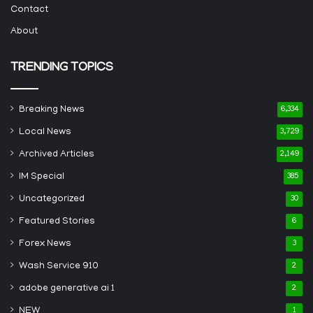
Contact
About
TRENDING TOPICS
Breaking News
6,334
Local News
3,729
Archived Articles
2,149
IM Special
385
Uncategorized
30
Featured Stories
6
Forex News
3
Wash Service 910
2
adobe generative ai 1
2
NEW
1