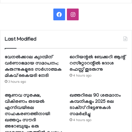
Facebook
Instagram
Last Modified
വേനല്‍ക്കാല ക്യാമ്പിന്
ഓറിയന്റല്‍ ബേക്കറി ആന്റ്
വര്‍ണാഭമായ സമാപനം;
റസ്‌റ്റോറന്റില്‍ ദോശ
കുരുന്നുകളുടെ സര്‍ഗാത്മക
ഫെസ്റ്റ് തുടരുന്നു
മികവ് കൈയടി നേടി
4 hours ago
3 hours ago
ആണവ സുരക്ഷ,
ഖത്തറിലെ 90 ശതമാനം
വികിരണം തടയല്‍
കമ്പനികളും 2025 ലെ
എന്നിവയിലെ
ടാക്‌സ് റിട്ടേണുകള്‍
സഹകരണത്തിനായി
സമര്‍പ്പിച്ചു
ഖത്തറും സൗദി
4 hours ago
അറേബ്യയും ഒരു