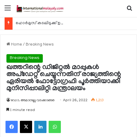
Menu
Se
ഹോര്‍മുസ് കടലിടുക്ക് ഉടന്‍ തുറന്നേക്കും
Home
/
Breaking News
Breaking News
ഖത്തറിന്റെ ഡിജിറ്റല്‍ മാപ്പുകള്‍
അപ്ഡേറ്റ് ചെയ്യുന്നതിന് രാജ്യത്തിന്റെ
ഏരിയല്‍ ഫോട്ടോഗ്രഫി പൂര്‍ത്തിയാക്കി
മുനിസിപ്പാലിറ്റി മന്ത്രാലയം
ഡോ. അമാനുല്ല വടക്കാങ്ങര
April 26, 2022
1,213
1 minute read
Facebook
X
LinkedIn
WhatsApp