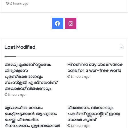
13 hours ago
Facebook
Instagram
Last Modified
അഡ്വ മുഷാബ് സ്മാരക
Hiroshima day observance
വിദ്യാഭ്യാസ
calls for a war-free world
പുരസ്‌കാരദാനവും
11 hours ago
സംസ്‌കൃതി എക്‌സലന്‍സ്
അവാര്‍ഡ് വിതരണവും
6 hours ago
യുദ്ധരഹിത ലോകം
വിജ്ഞാനം വിനോദവും
കെട്ടിപ്പടുക്കാന്‍ ആഹ്വാനം
പകര്‍ന്ന് സ്റ്റുഡന്റ്‌സ് ഇന്ത്യ
ചെയ്ത ഹിരോഷിമ
സമ്മര്‍ ക്യാമ്പ്
ദിനാചരണം ശ്രദ്ധേയമായി
13 hours ago