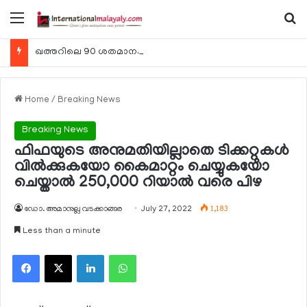
Menu
Se
ഖത്തറിലെ 90 ശതമാനം കമ്പനികളും 2025 ലെ ടാക്‌സ് റിട്ടേണുകള്‍ സമര്‍പ്പിച്ചു
Home
/
Breaking News
Breaking News
ഫിഫയുടെ അനുമതിയില്ലാതെ ടിക്കറ്റുകള്‍
വില്‍ക്കുകയോ കൈമാറ്റം ചെയ്യുകയോ
ചെയ്താല്‍ 250,000 റിയാല്‍ വരെ പിഴ
ഡോ. അമാനുല്ല വടക്കാങ്ങര
July 27, 2022
1,183
Less than a minute
Facebook
X
LinkedIn
WhatsApp