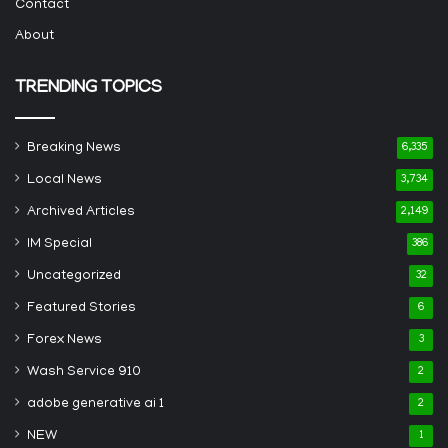
Contact
About
TRENDING TOPICS
Breaking News
6,335
Local News
3,734
Archived Articles
2,149
IM Special
386
Uncategorized
32
Featured Stories
6
Forex News
3
Wash Service 910
2
adobe generative ai 1
2
NEW
1