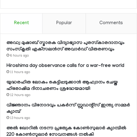
Recent
Popular
Comments
അഡ്വ മുഷാബ് സ്മാരക വിദ്യാഭ്യാസ പുരസ്‌കാരദാനവും
സംസ്‌കൃതി എക്‌സലന്‍സ് അവാര്‍ഡ് വിതരണവും
6 hours ago
Hiroshima day observance calls for a war-free world
11 hours ago
യുദ്ധരഹിത ലോകം കെട്ടിപ്പടുക്കാന്‍ ആഹ്വാനം ചെയ്ത
ഹിരോഷിമ ദിനാചരണം ശ്രദ്ധേയമായി
12 hours ago
വിജ്ഞാനം വിനോദവും പകര്‍ന്ന് സ്റ്റുഡന്റ്‌സ് ഇന്ത്യ സമ്മര്‍
ക്യാമ്പ്
13 hours ago
അല്‍ ഖോറില്‍ നടന്ന പ്രത്യേക കോണ്‍സുലാര്‍ ക്യാമ്പില്‍
220 കോണ്‍സുലാര്‍ സേവനങ്ങള്‍ നല്‍കി