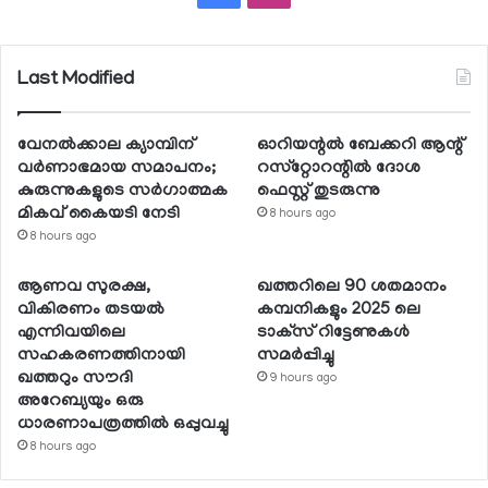
Last Modified
വേനല്‍ക്കാല ക്യാമ്പിന്
ഓറിയന്റല്‍ ബേക്കറി ആന്റ്
വര്‍ണാഭമായ സമാപനം;
റസ്‌റ്റോറന്റില്‍ ദോശ
കുരുന്നുകളുടെ സര്‍ഗാത്മക
ഫെസ്റ്റ് തുടരുന്നു
മികവ് കൈയടി നേടി
8 hours ago
8 hours ago
ആണവ സുരക്ഷ,
ഖത്തറിലെ 90 ശതമാനം
വികിരണം തടയല്‍
കമ്പനികളും 2025 ലെ
എന്നിവയിലെ
ടാക്‌സ് റിട്ടേണുകള്‍
സഹകരണത്തിനായി
സമര്‍പ്പിച്ചു
ഖത്തറും സൗദി
9 hours ago
അറേബ്യയും ഒരു
ധാരണാപത്രത്തില്‍ ഒപ്പുവച്ചു
8 hours ago