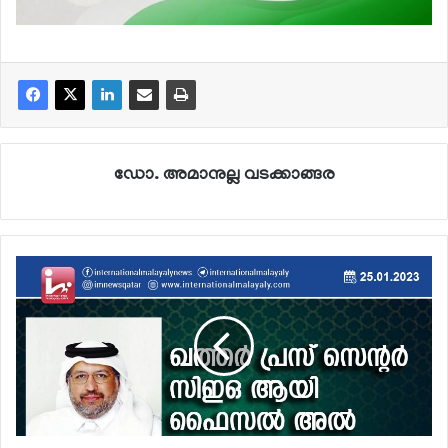
ഡോ. അമാനുല്ല വടക്കാങ്ങര