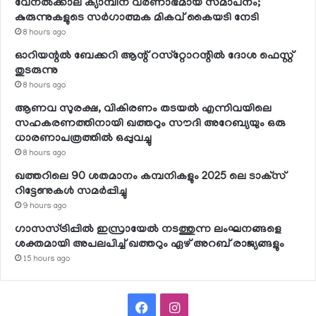
വേനല്‍ക്കാല ക്യാമ്പിന് വര്‍ണാഭമായ സമാപനം;
കുരുന്നുകളുടെ സര്‍ഗാത്മക മികവ് കൈയടി നേടി
8 hours ago
ഓറിയന്റല്‍ ബേക്കറി ആന്റ് റസ്‌റ്റോറന്റില്‍ ദോശ ഫെസ്റ്റ്
തുടരുന്നു
8 hours ago
ആണവ സുരക്ഷ, വികിരണം തടയല്‍ എന്നിവയിലെ
സഹകരണത്തിനായി ഖത്തറും സൗദി അറേബ്യയും ഒരു
ധാരണാപത്രത്തില്‍ ഒപ്പുവച്ചു
8 hours ago
ഖത്തറിലെ 90 ശതമാനം കമ്പനികളും 2025 ലെ ടാക്‌സ്
റിട്ടേണുകള്‍ സമര്‍പ്പിച്ചു
9 hours ago
ഗാസസ്ട്രിപ്പില്‍ ഇസ്രായേല്‍ നടത്തുന്ന ലംഘനങ്ങളെ
ശക്തമായി അപലപിച്ച് ഖത്തറും ഏഴ് അറബ് രാജ്യങ്ങളും
15 hours ago
Facebook
Instagram