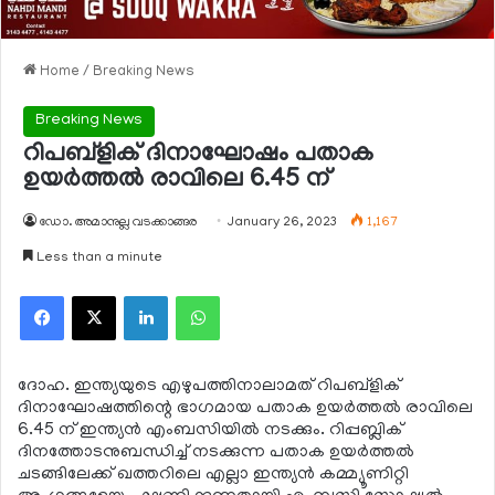
Home
/
Breaking News
Breaking News
റിപബ്‌ളിക് ദിനാഘോഷം പതാക
ഉയര്‍ത്തല്‍ രാവിലെ 6.45 ന്
ഡോ. അമാനുല്ല വടക്കാങ്ങര
January 26, 2023
1,167
Less than a minute
Facebook
X
LinkedIn
WhatsApp
ദോഹ. ഇന്ത്യയുടെ എഴുപത്തിനാലാമത് റിപബ്‌ളിക്
ദിനാഘോഷത്തിന്റെ ഭാഗമായ പതാക ഉയര്‍ത്തല്‍ രാവിലെ
6.45 ന് ഇന്ത്യന്‍ എംബസിയില്‍ നടക്കും. റിപ്പബ്ലിക്
ദിനത്തോടനുബന്ധിച്ച് നടക്കുന്ന പതാക ഉയര്‍ത്തല്‍
ചടങ്ങിലേക്ക് ഖത്തറിലെ എല്ലാ ഇന്ത്യന്‍ കമ്മ്യൂണിറ്റി