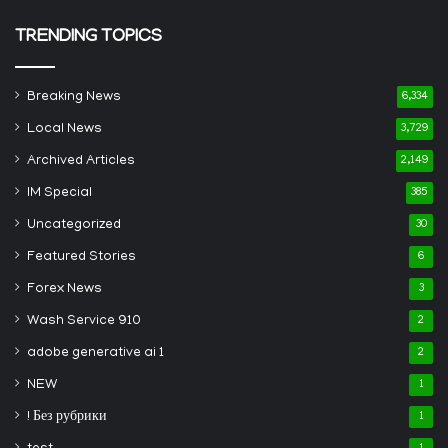
TRENDING TOPICS
Breaking News
6,334
Local News
3,729
Archived Articles
2,149
IM Special
385
Uncategorized
30
Featured Stories
6
Forex News
3
Wash Service 910
2
adobe generative ai 1
2
NEW
1
! Без рубрики
1