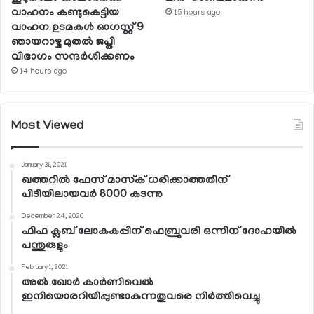
വാഹനം കണ്ടുകെട്ടിയ
15 hours ago
വാഹന ഉടമകള്‍ ഓഗസ്റ്റ് 9
ഞായറാഴ്ച മുതല്‍ ജപ്തി
വിഭാഗം സന്ദര്‍ശിക്കണം
14 hours ago
Most Viewed
January 31, 2021
ഖത്തറില്‍ ഫേസ് മാസ്‌ക് ധരിക്കാത്തതിന്
പിടിയിലായവര്‍ 8000 കടന്നു
December 24, 2020
ഫിഫ ക്ലബ് ലോകകപ്പിന് ഫെബ്രുവരി ഒന്നിന് ദോഹയില്‍
പന്തുരുളും
February 1, 2021
അല്‍ ഖോര്‍ കാര്‍ണിവെല്‍
ഇനിയൊരറിയിപ്പുണ്ടാകുന്നതുവരെ നിര്‍ത്തിവെച്ചു