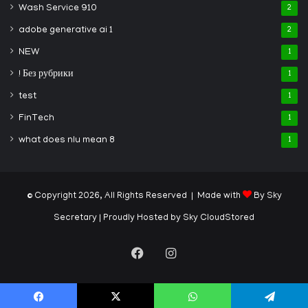
Wash Service 910
2
adobe generative ai 1
2
NEW
1
! Без рубрики
1
test
1
FinTech
1
what does nlu mean 8
1
© Copyright 2026, All Rights Reserved | Made with
By Sky
Secretary
| Proudly Hosted by
Sky CloudStored
Facebook
Instagram