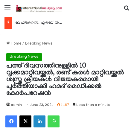
Menu
Se
ബഹ്റൈന്‍, എര്‍ബില്‍, കുവൈറ്റ് എന്നിവിടങ്ങളിലേക്കുള്ള യാത്രാ വിമാന സര്‍വീസുകള്‍ ഓഗസ്റ്റ് 8 മുതല്‍ പുനരാരംഭിക്കുമെന്ന് ഖത്തര്‍ എയര്‍വേയ്സ്
Home
/
Breaking News
Breaking News
പത്ത് ദിവസത്തിനുള്ളില്‍ 10
വൃക്കമാറ്റിവയ്ക്കല്‍, രണ്ട് കരള്‍ മാറ്റിവയ്ക്കല്‍
ശസ്ത്ര ക്രിയകള്‍ വിജയകരമായി
പൂര്‍ത്തിയാക്കി ഹമദ് മെഡിക്കല്‍
കോര്‍പറേഷന്‍
admin
June 23, 2021
1,187
Less than a minute
Facebook
X
LinkedIn
WhatsApp