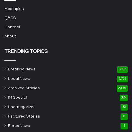
Mediaplus
QBCD
Contact
About
TRENDING TOPICS
Breaking News
6,332
Local News
3,721
Archived Articles
2,149
IM Special
385
Uncategorized
30
Featured Stories
6
Forex News
3