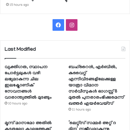
15 hours ago
Facebook
Instagram
Last Modified
വ്യക്തിഗത, സ്ഥാപന
ബഹ്റൈന്‍, എര്‍ബില്‍,
പോര്‍ട്ടലുകള്‍ വഴി
കുവൈറ്റ്
ലഭ്യമാകുന്ന ചില
എന്നിവിടങ്ങളിലേക്കുള്ള
ഇലക്ട്രോണിക്
യാത്രാ വിമാന
സേവനങ്ങള്‍
സര്‍വീസുകള്‍ ഓഗസ്റ്റ് 8
വാരാന്ത്യത്തില്‍ മുടങ്ങും
മുതല്‍ പുനരാരംഭിക്കുമെന്ന്
ഖത്തര്‍ എയര്‍വേയ്സ്
10 hours ago
11 hours ago
മൂന്ന് മാസമോ അതില്‍
‘ലെറ്റ്‌സ് സമ്മര്‍ അറ്റ് ദ
കൂടുതലോ കാലത്തേക്ക്
മിന’ സജീവമാകുന്നു