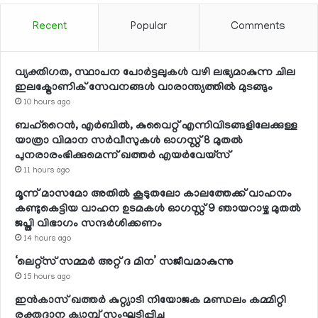
Recent
Popular
Comments
വ്യക്തിഗത, സ്ഥാപന പോര്‍ട്ടലുകള്‍ വഴി ലഭ്യമാകുന്ന ചില
ഇലക്ട്രോണിക് സേവനങ്ങള്‍ വാരാന്ത്യത്തില്‍ മുടങ്ങും
10 hours ago
ബഹ്റൈന്‍, എര്‍ബില്‍, കുവൈറ്റ് എന്നിവിടങ്ങളിലേക്കുള്ള
യാത്രാ വിമാന സര്‍വീസുകള്‍ ഓഗസ്റ്റ് 8 മുതല്‍
പുനരാരംഭിക്കുമെന്ന് ഖത്തര്‍ എയര്‍വേയ്സ്
11 hours ago
മൂന്ന് മാസമോ അതില്‍ കൂടുതലോ കാലത്തേക്ക് വാഹനം
കണ്ടുകെട്ടിയ വാഹന ഉടമകള്‍ ഓഗസ്റ്റ് 9 ഞായറാഴ്ച മുതല്‍
ജപ്തി വിഭാഗം സന്ദര്‍ശിക്കണം
14 hours ago
‘ലെറ്റ്‌സ് സമ്മര്‍ അറ്റ് ദ മിന’ സജീവമാകുന്നു
15 hours ago
ഇന്‍കാസ് ഖത്തര്‍ കുറ്റ്യാടി നിയോജക മണ്ഡലം കമ്മിറ്റി
രക്തദാന ക്യാമ്പ് സംഘടിപ്പിച്ചു