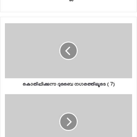
കൊതിപ്പിക്കുന്ന ദുബൈ നഗരത്തിലൂടെ ( 7)