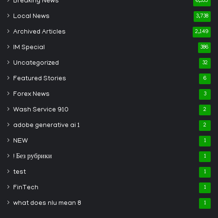
Breaking News
6,335
Local News
3,738
Archived Articles
2,149
IM Special
386
Uncategorized
32
Featured Stories
6
Forex News
3
Wash Service 910
2
adobe generative ai 1
2
NEW
1
! Без рубрики
1
test
1
FinTech
1
what does nlu mean 8
1