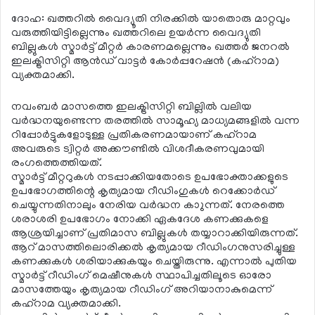
ദോഹ: ഖത്തറില്‍ വൈദ്യൂതി നിരക്കില്‍ യാതൊരു മാറ്റവും
വരുത്തിയിട്ടില്ലെന്നും ഖത്തറിലെ ഉയര്‍ന്ന വൈദ്യുതി
ബില്ലുകള്‍ സ്മാര്‍ട്ട് മീറ്റര്‍ കാരണമല്ലെന്നും ഖത്തര്‍ ജനറല്‍
ഇലക്ട്രിസിറ്റി ആന്‍ഡ് വാട്ടര്‍ കോര്‍പ്പറേഷന്‍ (കഹ്റാമ)
വ്യക്തമാക്കി.
നവംബര്‍ മാസത്തെ ഇലക്ട്രിസിറ്റി ബില്ലില്‍ വലിയ
വര്‍ദ്ധനയുണ്ടെന്ന തരത്തില്‍ സാമൂഹ്യ മാധ്യമങ്ങളില്‍ വന്ന
റിപ്പോര്‍ട്ടുകളോടുള്ള പ്രതികരണമായാണ് കഹ്‌റാമ
അവരുടെ ട്വിറ്റര്‍ അക്കൗണ്ടില്‍ വിശദീകരണവുമായി
രംഗത്തെത്തിയത്.
സ്മാര്‍ട്ട് മീറ്ററുകള്‍ നടപ്പാക്കിയതോടെ ഉപഭോക്താക്കളുടെ
ഉപഭോഗത്തിന്റെ കൃത്യമായ റീഡിംഗുകള്‍ റെക്കോര്‍ഡ്
ചെയ്യുന്നതിനാലും നേരിയ വര്‍ദ്ധന കാുന്നത്. നേരത്തെ
ശരാശരി ഉപഭോഗം നോക്കി ഏകദേശ കണക്കുകളെ
ആശ്രയിച്ചാണ് പ്രതിമാസ ബില്ലുകള്‍ തയ്യാറാക്കിയിരുന്നത്.
ആറ് മാസത്തിലൊരിക്കല്‍ കൃത്യമായ റീഡിംഗനുസരിച്ചുള്ള
കണക്കുകള്‍ ശരിയാക്കുകയും ചെയ്തിരുന്നു. എന്നാല്‍ പുതിയ
സ്മാര്‍ട്ട് റീഡിംഗ് മെഷീനുകള്‍ സ്ഥാപിച്ചതിലൂടെ ഓരോ
മാസത്തേയും കൃത്യമായ റീഡിംഗ് അറിയാനാകുമെന്ന്
കഹ്റാമ വ്യക്തമാക്കി.