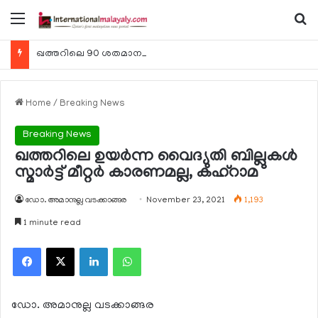
Menu
Se
ഖത്തറിലെ 90 ശതമാനം കമ്പനികളും 2025 ലെ ടാക്‌സ് റിട്ടേണുകള്‍ സമര്‍പ്പിച്ചു
Home
/
Breaking News
Breaking News
ഖത്തറിലെ ഉയര്‍ന്ന വൈദ്യുതി ബില്ലുകള്‍
സ്മാര്‍ട്ട് മീറ്റര്‍ കാരണമല്ല, കഹ്‌റാമ
ഡോ. അമാനുല്ല വടക്കാങ്ങര
November 23, 2021
1,193
1 minute read
Facebook
X
LinkedIn
WhatsApp
ഡോ. അമാനുല്ല വടക്കാങ്ങര