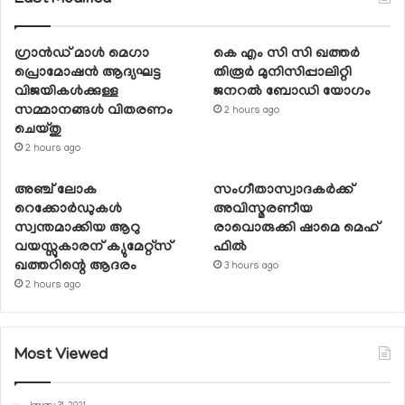
Last Modified
ഗ്രാന്‍ഡ് മാള്‍ മെഗാ
കെ എം സി സി ഖത്തര്‍
പ്രൊമോഷന്‍ ആദ്യഘട്ട
തിരൂര്‍ മുനിസിപ്പാലിറ്റി
വിജയികള്‍ക്കുള്ള
ജനറല്‍ ബോഡി യോഗം
സമ്മാനങ്ങള്‍ വിതരണം
2 hours ago
ചെയ്തു
2 hours ago
അഞ്ച് ലോക
സംഗീതാസ്വാദകര്‍ക്ക്
റെക്കോര്‍ഡുകള്‍
അവിസ്മരണീയ
സ്വന്തമാക്കിയ ആറു
രാവൊരുക്കി ഷാമെ മെഹ്
വയസ്സുകാരന് ക്യുമേറ്റ്‌സ്
ഫില്‍
ഖത്തറിന്റെ ആദരം
3 hours ago
2 hours ago
Most Viewed