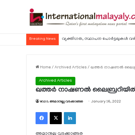
വ്യക്തിഗത, സ്ഥാപന പോര്‍ട്ടലുകള്‍ വഴി
Breaking News
Home
/
Archived Articles
/
ഖത്തര്‍ നാഷണല്‍ ലൈബ്
Archived Articles
ഖത്തര്‍ നാഷണല്‍ ലൈബ്രറിയില്‍
ഡോ. അമാനുല്ല വടക്കാങ്ങര
January 16, 2022
Facebook
X
LinkedIn
അമാനുല്ല വടക്കാങ്ങര