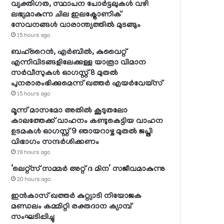
വ്യക്തിഗത, സ്ഥാപന പോര്‍ട്ടലുകള്‍ വഴി
ലഭ്യമാകുന്ന ചില ഇലക്ട്രോണിക്
സേവനങ്ങള്‍ വാരാന്ത്യത്തില്‍ മുടങ്ങും
15 hours ago
ബഹ്റൈന്‍, എര്‍ബില്‍, കുവൈറ്റ്
എന്നിവിടങ്ങളിലേക്കുള്ള യാത്രാ വിമാന
സര്‍വീസുകള്‍ ഓഗസ്റ്റ് 8 മുതല്‍
പുനരാരംഭിക്കുമെന്ന് ഖത്തര്‍ എയര്‍വേയ്സ്
15 hours ago
മൂന്ന് മാസമോ അതില്‍ കൂടുതലോ
കാലത്തേക്ക് വാഹനം കണ്ടുകെട്ടിയ വാഹന
ഉടമകള്‍ ഓഗസ്റ്റ് 9 ഞായറാഴ്ച മുതല്‍ ജപ്തി
വിഭാഗം സന്ദര്‍ശിക്കണം
19 hours ago
‘ലെറ്റ്‌സ് സമ്മര്‍ അറ്റ് ദ മിന’ സജീവമാകുന്നു
20 hours ago
ഇന്‍കാസ് ഖത്തര്‍ കുറ്റ്യാടി നിയോജക
മണ്ഡലം കമ്മിറ്റി രക്തദാന ക്യാമ്പ്
സംഘടിപ്പിച്ചു