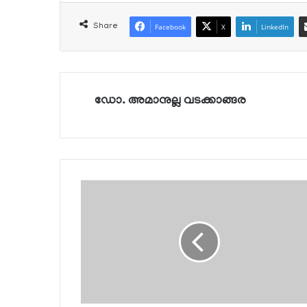
Share
Facebook
X
LinkedIn
ഡോ. അമാനുല്ല വടക്കാങ്ങര