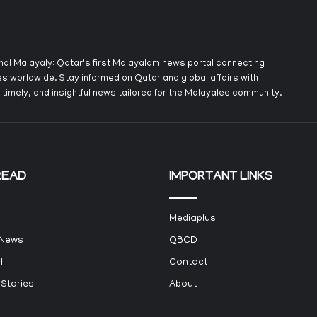
onal Malayaly: Qatar's first Malayalam news portal connecting
s worldwide. Stay informed on Qatar and global affairs with
 timely, and insightful news tailored for the Malayalee community.
READ
IMPORTANT LINKS
Mediaplus
 News
QBCD
l
Contact
 Stories
About