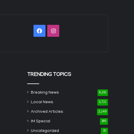
Facebook
Instagram
TRENDING TOPICS
Breaking News
6,332
Local News
3,721
Archived Articles
2,149
IM Special
385
Uncategorized
30