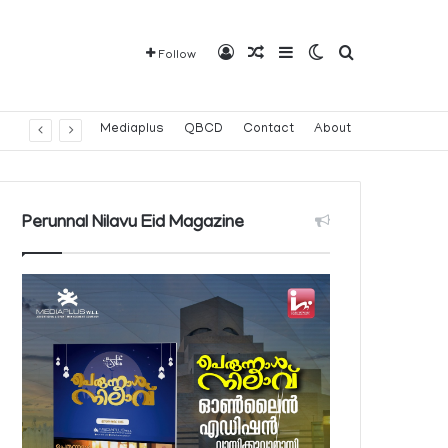
Log In
Random Article
Sidebar
Switch skin
Search for
Follow
Mediaplus
QBCD
Contact
About
Perunnal Nilavu Eid Magazine