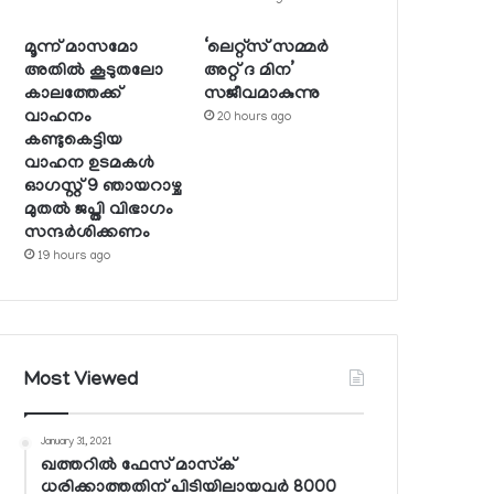
മൂന്ന് മാസമോ
‘ലെറ്റ്‌സ് സമ്മര്‍
അതില്‍ കൂടുതലോ
അറ്റ് ദ മിന’
കാലത്തേക്ക്
സജീവമാകുന്നു
വാഹനം
20 hours ago
കണ്ടുകെട്ടിയ
വാഹന ഉടമകള്‍
ഓഗസ്റ്റ് 9 ഞായറാഴ്ച
മുതല്‍ ജപ്തി വിഭാഗം
സന്ദര്‍ശിക്കണം
19 hours ago
Most Viewed
January 31, 2021
ഖത്തറില്‍ ഫേസ് മാസ്‌ക്
ധരിക്കാത്തതിന് പിടിയിലായവര്‍ 8000