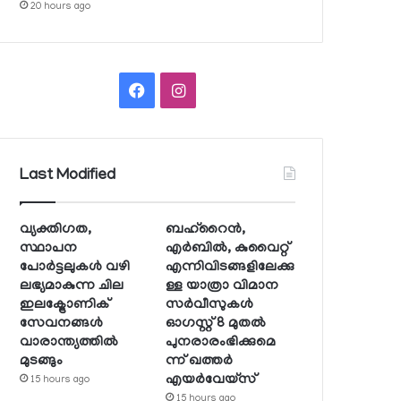
20 hours ago
Facebook
Instagram
Last Modified
വ്യക്തിഗത,
ബഹ്റൈന്‍,
സ്ഥാപന
എര്‍ബില്‍, കുവൈറ്റ്
പോര്‍ട്ടലുകള്‍ വഴി
എന്നിവിടങ്ങളിലേക്കു
ലഭ്യമാകുന്ന ചില
ള്ള യാത്രാ വിമാന
ഇലക്ട്രോണിക്
സര്‍വീസുകള്‍
സേവനങ്ങള്‍
ഓഗസ്റ്റ് 8 മുതല്‍
വാരാന്ത്യത്തില്‍
പുനരാരംഭിക്കുമെ
മുടങ്ങും
ന്ന് ഖത്തര്‍
എയര്‍വേയ്സ്
15 hours ago
15 hours ago