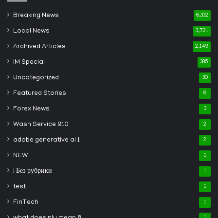
Breaking News
6,332
Local News
3,721
Archived Articles
2,149
IM Special
385
Uncategorized
30
Featured Stories
6
Forex News
3
Wash Service 910
2
adobe generative ai 1
2
NEW
1
! Без рубрики
1
test
1
FinTech
1