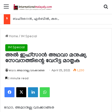
Menu
Se
ബഹ്റൈന്‍, എര്‍ബില്‍, കുവൈറ്റ് എന്നിവിടങ്ങളിലേക്കുള്ള യാത്രാ വിമാന സര്‍വീസുകള്‍ ഓഗസ്റ്റ് 8 മുതല്‍ പുനരാരംഭിക്കുമെന്ന് ഖത്തര്‍ എയര്‍വേയ്സ്
Home
/
IM Special
IM Special
അല്‍ ഇഹ്‌സാന്‍ അഥവാ മനുഷ്യ
സേവനത്തിന്റെ വേറിട്ട മാതൃക
ഡോ. അമാനുല്ല വടക്കാങ്ങര
April 15, 2021
1,230
1 minute read
Facebook
X
LinkedIn
WhatsApp
ഡോ. അമാനുല്ല വടക്കാങ്ങര