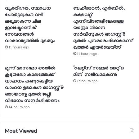
വ്യക്തിഗത, സ്ഥാപന
ബഹ്റൈന്‍, എര്‍ബില്‍,
പോര്‍ട്ടലുകള്‍ വഴി
കുവൈറ്റ്
ലഭ്യമാകുന്ന ചില
എന്നിവിടങ്ങളിലേക്കുള്ള
ഇലക്ട്രോണിക്
യാത്രാ വിമാന
സേവനങ്ങള്‍
സര്‍വീസുകള്‍ ഓഗസ്റ്റ് 8
വാരാന്ത്യത്തില്‍ മുടങ്ങും
മുതല്‍ പുനരാരംഭിക്കുമെന്ന്
ഖത്തര്‍ എയര്‍വേയ്സ്
11 hours ago
11 hours ago
മൂന്ന് മാസമോ അതില്‍
‘ലെറ്റ്‌സ് സമ്മര്‍ അറ്റ് ദ
കൂടുതലോ കാലത്തേക്ക്
മിന’ സജീവമാകുന്നു
വാഹനം കണ്ടുകെട്ടിയ
15 hours ago
വാഹന ഉടമകള്‍ ഓഗസ്റ്റ് 9
ഞായറാഴ്ച മുതല്‍ ജപ്തി
വിഭാഗം സന്ദര്‍ശിക്കണം
14 hours ago
Most Viewed