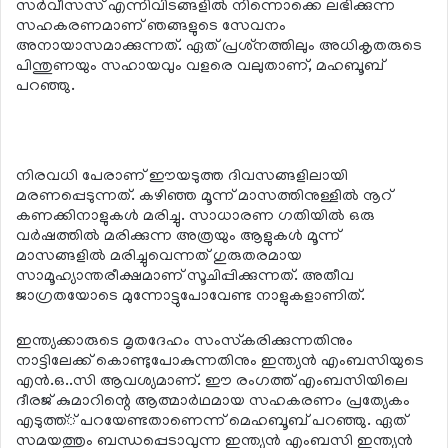
സര്‍വീസസ് എന്നിവിടങ്ങളില്‍ നിന്നൊക്കെ ലഭിക്കുന്ന
സഹകരണമാണ് ഞങ്ങളുടെ സേവനം
അനായാസമാക്കുന്നത്. ഏത് പ്രശ്‌നത്തിലും അധികൃതരുടെ
പിന്തുണയും സഹായവും വളരെ വലുതാണ്, മഹബൂബ്
പറഞ്ഞു.
നിരവധി പേരാണ് ഈയടുത്ത ദിവസങ്ങളിലായി
മരണപ്പെടുന്നത്. കഴിഞ്ഞ മൂന്ന് മാസത്തിനുള്ളില്‍ നൂറ്
കണക്കിനാളുകള്‍ മരിച്ചു. സാധാരണ ഗതിയില്‍ ഒരു
വര്‍ഷത്തില്‍ മരിക്കുന്ന അത്രയും ആളുകള്‍ മൂന്ന്
മാസങ്ങളില്‍ മരിച്ചുവെന്നത് ഗുരുതരമായ
സാമൂഹ്യാന്തരീക്ഷമാണ് സൂചിപ്പിക്കുന്നത്. അതീവ
ജാഗ്രതയോടെ മുന്നോട്ടുപോവേണ്ട നാളുകളാണിത്.
ഇന്ത്യക്കാരുടെ മൃതദേഹം സംസ്‌കരിക്കുന്നതിനും
നാട്ടിലേക്ക് കൊണ്ടുപോകുന്നതിനും ഇന്ത്യന്‍ എംബസിയുടെ
എന്‍.ഒ..സി ആവശ്യമാണ്. ഈ രംഗത്ത് എംബസിയിലെ
ദീരജ് കുമാറിന്റെ ആത്മാര്‍ഥമായ സഹകരണം പ്രത്യേകം
എടുത്ത്് പറയേണ്ടതാണെന്ന് മെഹബൂബ് പറഞ്ഞു. ഏത്
സമയത്തും ബന്ധപ്പെടാവുന്ന ഇന്ത്യന്‍ എംബസി ഇന്ത്യന്‍