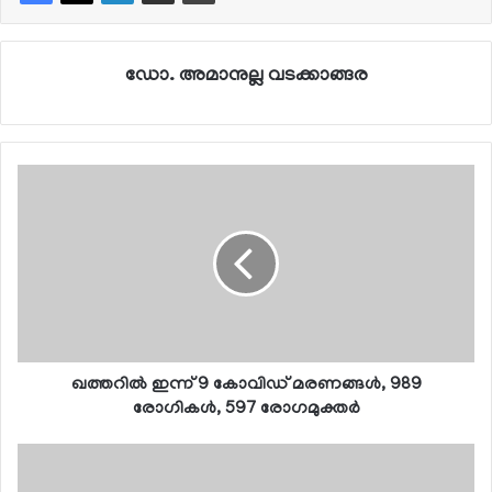
ഡോ. അമാനുല്ല വടക്കാങ്ങര
ഖത്തറില്‍ ഇന്ന് 9 കോവിഡ് മരണങ്ങള്‍, 989
രോഗികള്‍, 597 രോഗമുക്തര്‍