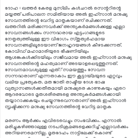
ദോഹ : ഖത്തര്‍ കേരള മുസ്‌ലിം കള്‍ചറല്‍ സെന്ററിന്റെ
മയ്യത്ത് പരിപാലന സമിതിയായ അല്‍ ഇഹ്‌സാന്‍ മനുഷ്യ
സേവനത്തിന്റെ വേറിട്ട മാതൃകയാണ് രചിക്കുന്നത്.
ഖത്തറില്‍ മരിക്കുന്നവര്‍ക്ക് അന്ത്യകര്‍മങ്ങള്‍ക്കുള്ള എല്ലാ
സേവനങ്ങള്‍ക്കും സന്നദ്ധരായ എട്ടംഗങ്ങളുടെ
നേതൃത്വത്തിലുള്ള ഈ വിഭാഗം സ്തുത്യര്‍ഹമായ
സേവനങ്ങളിലൂടെയാണ് ജനഹൃദയങ്ങള്‍ കീഴടക്കുന്നത്.
കോവിഡ് മഹാമാരിയുടെ ഭീഷണിയിലും
ആശങ്കകള്‍ക്കിടയിലും സജീവമായ അല്‍ ഇഹ്‌സാന്‍ മനുഷ്യ
സേവനത്തിന്റെ മഹത്വമാണ് അടയാളപ്പെടുത്തുന്നത്.
സേവനമാവശ്യമുള്ള ഏത്് സമയത്തും സേവന
സന്നദ്ധരാണ് എന്നതാകാം ഈ കൂട്ടായ്മയുടെ ഏറ്റവും
വലിയ പ്രത്യേകത. മത ജാതി രാഷ്ടീയ ദേശ ഭാഷ
വ്യത്യാസങ്ങള്‍ക്കതീതമായി മനുഷ്യരെ കാണുകയും ഏറെ
ആദരവോടെ മൃതശരീരങ്ങളെ അന്ത്യകര്‍മങ്ങള്‍ക്കായി
തയ്യാറാക്കുകയും ചെയ്യുന്നുവെന്നതാണ് അല്‍ ഇഹ്‌സാന്‍
സൃഷ്ടിക്കുന്ന മനുഷ്യ സേവനത്തിന്റെ വേറിട്ട മാതൃക
മരണം ആര്‍ക്കും എവിടെവെച്ചും സംഭവിക്കും. എന്നാല്‍
മരിച്ചുകഴിഞ്ഞാലുള്ള നടപടിക്രമങ്ങളെക്കുറിച്ച് എല്ലാവര്‍ക്കും
അറിയണമെന്നില്ല. മൃതദേഹം നാട്ടിലേക്ക് കൊണ്ട്