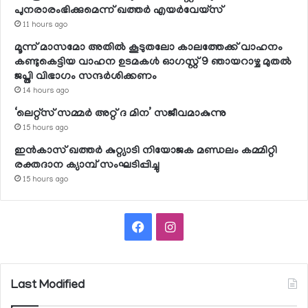
പുനരാരംഭിക്കുമെന്ന് ഖത്തര്‍ എയര്‍വേയ്സ്
11 hours ago
മൂന്ന് മാസമോ അതില്‍ കൂടുതലോ കാലത്തേക്ക് വാഹനം
കണ്ടുകെട്ടിയ വാഹന ഉടമകള്‍ ഓഗസ്റ്റ് 9 ഞായറാഴ്ച മുതല്‍
ജപ്തി വിഭാഗം സന്ദര്‍ശിക്കണം
14 hours ago
‘ലെറ്റ്‌സ് സമ്മര്‍ അറ്റ് ദ മിന’ സജീവമാകുന്നു
15 hours ago
ഇന്‍കാസ് ഖത്തര്‍ കുറ്റ്യാടി നിയോജക മണ്ഡലം കമ്മിറ്റി
രക്തദാന ക്യാമ്പ് സംഘടിപ്പിച്ചു
15 hours ago
Facebook
Instagram
Last Modified