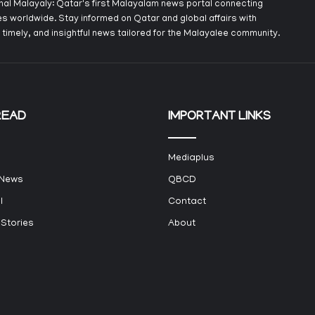
onal Malayaly: Qatar's first Malayalam news portal connecting
s worldwide. Stay informed on Qatar and global affairs with
 timely, and insightful news tailored for the Malayalee community.
READ
IMPORTANT LINKS
Mediaplus
 News
QBCD
l
Contact
 Stories
About