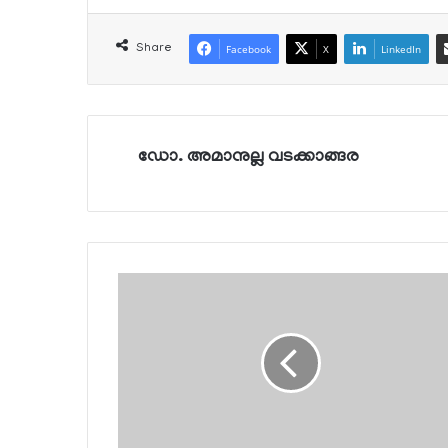
Share
Facebook
X
LinkedIn
ഡോ. അമാനുല്ല വടക്കാങ്ങര