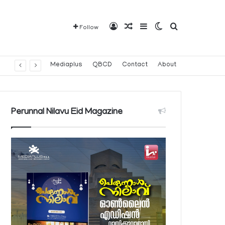
Log In
Random Article
Sidebar
Switch skin
Search for
Follow
Mediaplus
QBCD
Contact
About
Perunnal Nilavu Eid Magazine