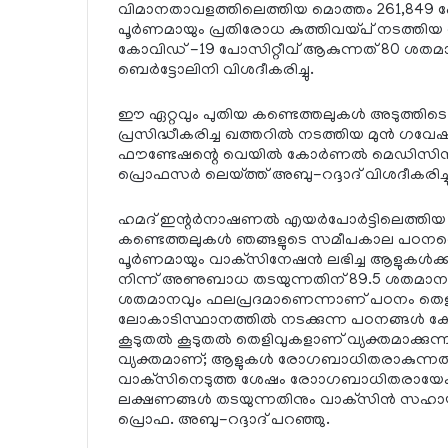
വിമാനതാവളത്തിലെത്തിയ മൊത്തം 261,849 പ
പൂര്‍ണമായും പ്രതിരോധ കുത്തിവയ്പ് നടത്തി
കോവിഡ് -19 പോസിറ്റീവ് ആകുന്നത് 80 ശതമാ
ബെര്‍ട്ടോലിനി വിശദീകരിച്ചു.
ഈ ഏറ്റവും പുതിയ കണ്ടെത്തലുകള്‍ അടുത്തിടെ 
പ്രസിദ്ധീകരിച്ച ഖത്തറില്‍ നടത്തിയ മുന്‍ ഗവേ
ഫൗണ്ടേഷന്റെ വെയില്‍ കോര്‍ണല്‍ മെഡിസിനി
പ്രൊഫസര്‍ ലെയ്ത്ത് അബു-റദ്ദാദ് വിശദീകരിച്ച
ഹമദ് ഇന്റര്‍നാഷണല്‍ എയര്‍പോര്‍ട്ടിലെത്തി
കണ്ടെത്തലുകള്‍ ഞങ്ങളുടെ സമീപകാല പഠനത്തെ 
പൂര്‍ണമായും വാക്‌സിനേഷന്‍ ലഭിച്ച ആളുകള്‍ക്ക
നിന്ന് അണുബാധ തടയുന്നതിന് 89.5 ശതമാനവും
ശതമാനവും ഫലപ്രദമാണെന്നാണ് പഠനം തെളിയി
ലോകാടിസ്ഥാനത്തില്‍ നടക്കുന്ന പഠനങ്ങള്‍ കോവ
കൂടുതല്‍ കൂടുതല്‍ തെളിവുകളാണ് വ്യക്തമാക്ക
വ്യക്തമാണ്; ആളുകള്‍ രോഗബാധിതരാകുന്നത്
വാക്‌സിനെടുത്ത ശേഷം രോാഗബാധിതരായേക്ക
ലക്ഷണങ്ങള്‍ തടയുന്നതിനും വാക്‌സിന്‍ സഹ
പ്രൊഫ. അബു-റദ്ദാദ് പറഞ്ഞു.