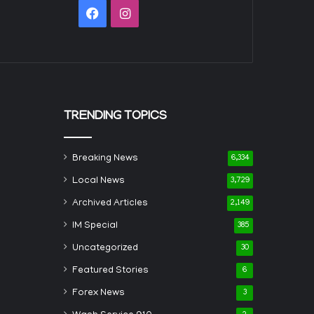
Facebook
Instagram
TRENDING TOPICS
Breaking News
6,334
Local News
3,729
Archived Articles
2,149
IM Special
385
Uncategorized
30
Featured Stories
6
Forex News
3