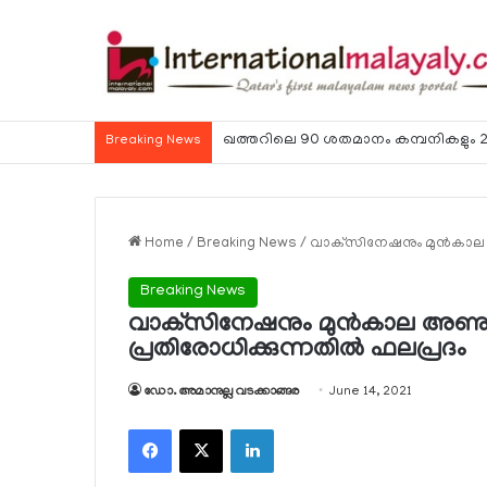
ഹോര്‍മുസ് കടലിടുക്ക് ഉടന്‍ തുറന്നേക്കു
Breaking News
Home
/
Breaking News
/
വാക്‌സിനേഷനും മുന്‍കാ
Breaking News
വാക്‌സിനേഷനും മുന്‍കാല അ
പ്രതിരോധിക്കുന്നതില്‍ ഫലപ്രദം
ഡോ. അമാനുല്ല വടക്കാങ്ങര
June 14, 2021
Facebook
X
LinkedIn