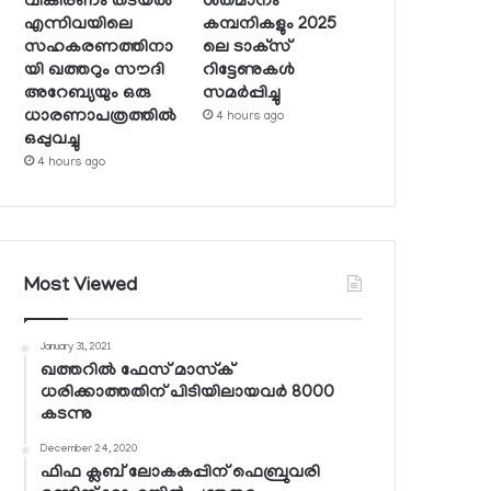
വികിരണം തടയല്‍
ശതമാനം
എന്നിവയിലെ
കമ്പനികളും 2025
സഹകരണത്തിനാ
ലെ ടാക്‌സ്
യി ഖത്തറും സൗദി
റിട്ടേണുകള്‍
അറേബ്യയും ഒരു
സമര്‍പ്പിച്ചു
ധാരണാപത്രത്തില്‍
4 hours ago
ഒപ്പുവച്ചു
4 hours ago
Most Viewed
January 31, 2021
ഖത്തറില്‍ ഫേസ് മാസ്‌ക്
ധരിക്കാത്തതിന് പിടിയിലായവര്‍ 8000
കടന്നു
December 24, 2020
ഫിഫ ക്ലബ് ലോകകപ്പിന് ഫെബ്രുവരി