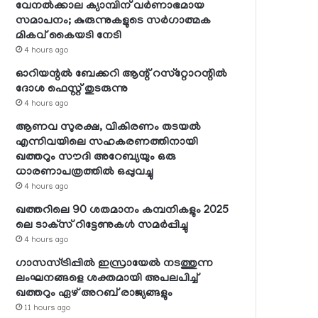
വേനല്‍ക്കാല ക്യാമ്പിന് വര്‍ണാഭമായ
സമാപനം; കുരുന്നുകളുടെ സര്‍ഗാത്മക
മികവ് കൈയടി നേടി
4 hours ago
ഓറിയന്റല്‍ ബേക്കറി ആന്റ് റസ്‌റ്റോറന്റില്‍
ദോശ ഫെസ്റ്റ് തുടരുന്നു
4 hours ago
ആണവ സുരക്ഷ, വികിരണം തടയല്‍
എന്നിവയിലെ സഹകരണത്തിനായി
ഖത്തറും സൗദി അറേബ്യയും ഒരു
ധാരണാപത്രത്തില്‍ ഒപ്പുവച്ചു
4 hours ago
ഖത്തറിലെ 90 ശതമാനം കമ്പനികളും 2025
ലെ ടാക്‌സ് റിട്ടേണുകള്‍ സമര്‍പ്പിച്ചു
4 hours ago
ഗാസസ്ട്രിപ്പില്‍ ഇസ്രായേല്‍ നടത്തുന്ന
ലംഘനങ്ങളെ ശക്തമായി അപലപിച്ച്
ഖത്തറും ഏഴ് അറബ് രാജ്യങ്ങളും
11 hours ago