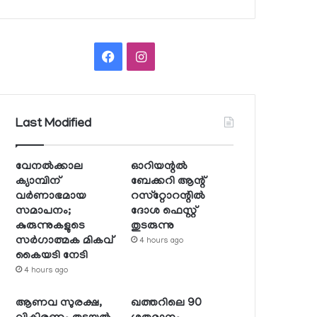
Facebook
Instagram
Last Modified
വേനല്‍ക്കാല
ഓറിയന്റല്‍
ക്യാമ്പിന്
ബേക്കറി ആന്റ്
വര്‍ണാഭമായ
റസ്‌റ്റോറന്റില്‍
സമാപനം;
ദോശ ഫെസ്റ്റ്
കുരുന്നുകളുടെ
തുടരുന്നു
സര്‍ഗാത്മക മികവ്
4 hours ago
കൈയടി നേടി
4 hours ago
ആണവ സുരക്ഷ,
ഖത്തറിലെ 90