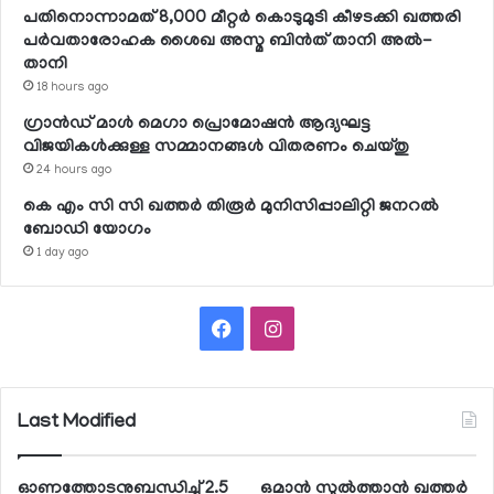
പതിനൊന്നാമത് 8,000 മീറ്റര്‍ കൊടുമുടി കീഴടക്കി ഖത്തരി
പര്‍വതാരോഹക ശൈഖ അസ്മ ബിന്‍ത് താനി അല്‍-
താനി
18 hours ago
ഗ്രാന്‍ഡ് മാള്‍ മെഗാ പ്രൊമോഷന്‍ ആദ്യഘട്ട
വിജയികള്‍ക്കുള്ള സമ്മാനങ്ങള്‍ വിതരണം ചെയ്തു
24 hours ago
കെ എം സി സി ഖത്തര്‍ തിരൂര്‍ മുനിസിപ്പാലിറ്റി ജനറല്‍
ബോഡി യോഗം
1 day ago
Facebook
Instagram
Last Modified
ഓണത്തോടനുബന്ധിച്ച് 2.5
ഒമാന്‍ സുല്‍ത്താന്‍ ഖത്തര്‍