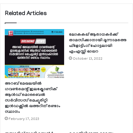
Related Articles
ലോകകപ്പ് ആരാധകര്‍ക്ക്
താമസിക്കാനായി മൂന്നാമത്തെ
ഫ്ളോട്ടിംഗ് ഹോട്ടലായി
എംഎസ്സി ഓപ്പറ
October 13, 2022
അറബ് മേഖലയില്‍
ഗവണ്‍മെന്റ് ഇലക്ട്രോണിക്
ആന്‍ഡ് മൊബൈല്‍
സര്‍വീസസ് മെച്യൂരിറ്റി
ഇന്‍ഡക്സില്‍ ഖത്തറിന് രണ്ടാം
സ്ഥാനം
February 17, 2023