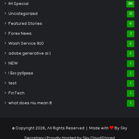
IM Special
386
Uncategorized
32
Featured Stories
6
Forex News
3
Wash Service 910
2
adobe generative ai 1
2
NEW
1
! Без рубрики
1
test
1
FinTech
1
what does nlu mean 8
1
© Copyright 2026, All Rights Reserved | Made with
By Sky
Secretary
| Proudly Hosted by
Sky CloudStored