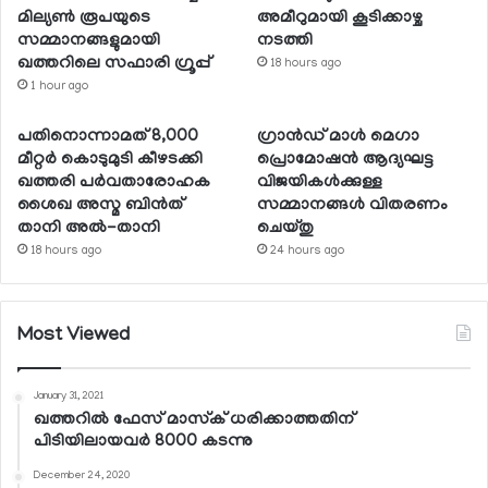
മില്യണ്‍ രൂപയുടെ
അമീറുമായി കൂടിക്കാഴ്ച
സമ്മാനങ്ങളുമായി
നടത്തി
ഖത്തറിലെ സഫാരി ഗ്രൂപ്പ്
18 hours ago
1 hour ago
പതിനൊന്നാമത് 8,000
ഗ്രാന്‍ഡ് മാള്‍ മെഗാ
മീറ്റര്‍ കൊടുമുടി കീഴടക്കി
പ്രൊമോഷന്‍ ആദ്യഘട്ട
ഖത്തരി പര്‍വതാരോഹക
വിജയികള്‍ക്കുള്ള
ശൈഖ അസ്മ ബിന്‍ത്
സമ്മാനങ്ങള്‍ വിതരണം
താനി അല്‍-താനി
ചെയ്തു
18 hours ago
24 hours ago
Most Viewed
January 31, 2021
ഖത്തറില്‍ ഫേസ് മാസ്‌ക് ധരിക്കാത്തതിന്
പിടിയിലായവര്‍ 8000 കടന്നു
December 24, 2020