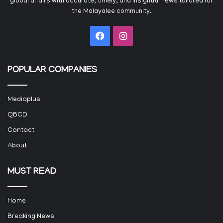
global affairs with accurate, timely, and insightful news tailored for
the Malayalee community.
Facebook
Instagram
POPULAR COMPANIES
Mediaplus
QBCD
Contact
About
MUST READ
Home
Breaking News