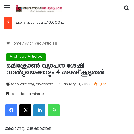
Menu
Se
പതിനൊന്നാമത് 8,000 മീറ്റര്‍ കൊടുമുടി കീഴടക്കി ഖത്തരി പര്‍വതാരോഹക ശൈഖ അസ്മ ബിന്‍ത് താനി അല്‍-താനി
Home
/
Archived Articles
Archived Articles
ഒമിക്രോണ്‍ വ്യാപന ശേഷി
ഡല്‍റ്റയേക്കാളും 4 മടങ്ങ് കൂടുതല്‍
ഡോ. അമാനുല്ല വടക്കാങ്ങര
January 13, 2022
1,185
Less than a minute
Facebook
X
LinkedIn
WhatsApp
അമാനുല്ല വടക്കാങ്ങര