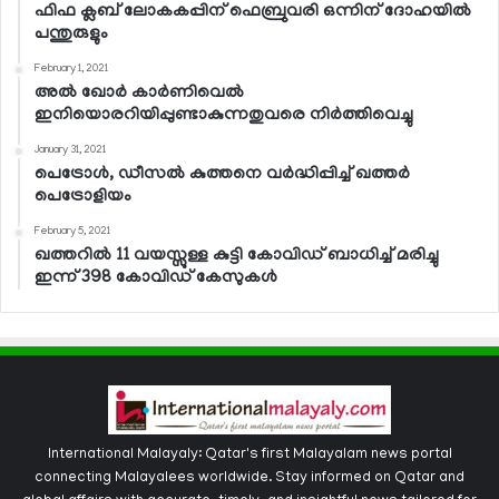
ഫിഫ ക്ലബ് ലോകകപ്പിന് ഫെബ്രുവരി ഒന്നിന് ദോഹയില്‍
പന്തുരുളും
February 1, 2021
അല്‍ ഖോര്‍ കാര്‍ണിവെല്‍
ഇനിയൊരറിയിപ്പുണ്ടാകുന്നതുവരെ നിര്‍ത്തിവെച്ചു
January 31, 2021
പെട്രോള്‍, ഡീസല്‍ കുത്തനെ വര്‍ദ്ധിപ്പിച്ച് ഖത്തര്‍
പെട്രോളിയം
February 5, 2021
ഖത്തറില്‍ 11 വയസ്സുള്ള കുട്ടി കോവിഡ് ബാധിച്ച് മരിച്ചു
ഇന്ന് 398 കോവിഡ് കേസുകള്‍
International Malayaly: Qatar's first Malayalam news portal
connecting Malayalees worldwide. Stay informed on Qatar and