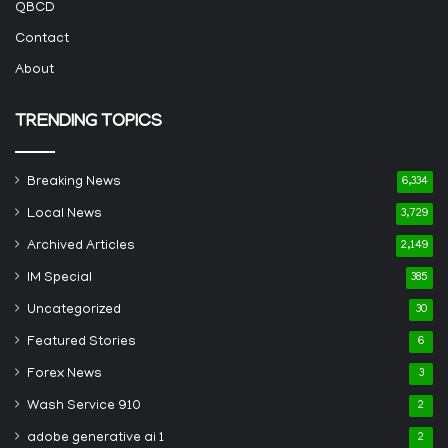
QBCD
Contact
About
TRENDING TOPICS
Breaking News
6,334
Local News
3,729
Archived Articles
2,149
IM Special
385
Uncategorized
30
Featured Stories
6
Forex News
3
Wash Service 910
2
adobe generative ai 1
2