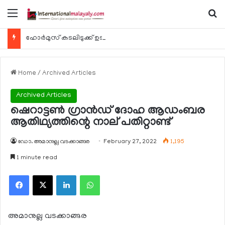
Menu
Se
ഹോര്‍മുസ് കടലിടുക്ക് ഉടന്‍ തുറന്നേക്കും
Home
/
Archived Articles
Archived Articles
ഷെറാട്ടണ്‍ ഗ്രാന്‍ഡ് ദോഹ ആഡംബര
ആതിഥ്യത്തിന്റെ നാല് പതിറ്റാണ്ട്
ഡോ. അമാനുല്ല വടക്കാങ്ങര
February 27, 2022
1,195
1 minute read
Facebook
X
LinkedIn
WhatsApp
അമാനുല്ല വടക്കാങ്ങര