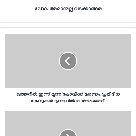
ഡോ. അമാനുല്ല വടക്കാങ്ങര
ഖത്തറില്‍ ഇന്ന് മൂന്ന് കോവിഡ് മരണം,പ്രതിദിന
കേസുകള്‍ മുന്നൂറില്‍ താഴെയെത്തി