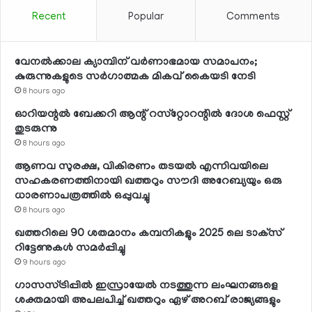
Recent
Popular
Comments
വേനല്‍ക്കാല ക്യാമ്പിന് വര്‍ണാഭമായ സമാപനം;
കുരുന്നുകളുടെ സര്‍ഗാത്മക മികവ് കൈയടി നേടി
8 hours ago
ഓറിയന്റല്‍ ബേക്കറി ആന്റ് റസ്‌റ്റോറന്റില്‍ ദോശ ഫെസ്റ്റ്
തുടരുന്നു
8 hours ago
ആണവ സുരക്ഷ, വികിരണം തടയല്‍ എന്നിവയിലെ
സഹകരണത്തിനായി ഖത്തറും സൗദി അറേബ്യയും ഒരു
ധാരണാപത്രത്തില്‍ ഒപ്പുവച്ചു
8 hours ago
ഖത്തറിലെ 90 ശതമാനം കമ്പനികളും 2025 ലെ ടാക്‌സ്
റിട്ടേണുകള്‍ സമര്‍പ്പിച്ചു
9 hours ago
ഗാസസ്ട്രിപ്പില്‍ ഇസ്രായേല്‍ നടത്തുന്ന ലംഘനങ്ങളെ
ശക്തമായി അപലപിച്ച് ഖത്തറും ഏഴ് അറബ് രാജ്യങ്ങളും