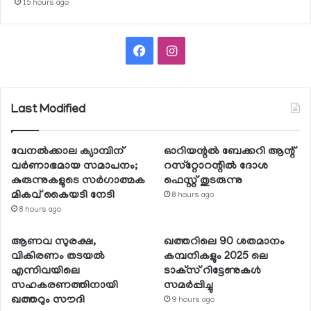
15 hours ago
Facebook
Instagram
Last Modified
വേനല്‍ക്കാല ക്യാമ്പിന്
ഓറിയന്റല്‍ ബേക്കറി ആന്റ്
വര്‍ണാഭമായ സമാപനം;
റസ്‌റ്റോറന്റില്‍ ദോശ
കുരുന്നുകളുടെ സര്‍ഗാത്മക
ഫെസ്റ്റ് തുടരുന്നു
മികവ് കൈയടി നേടി
8 hours ago
8 hours ago
ആണവ സുരക്ഷ,
ഖത്തറിലെ 90 ശതമാനം
വികിരണം തടയല്‍
കമ്പനികളും 2025 ലെ
എന്നിവയിലെ
ടാക്‌സ് റിട്ടേണുകള്‍
സഹകരണത്തിനായി
സമര്‍പ്പിച്ചു
ഖത്തറും സൗദി
9 hours ago