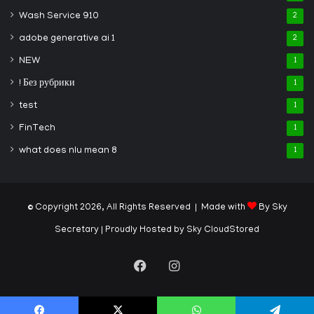
Wash Service 910
2
adobe generative ai 1
2
NEW
1
! Без рубрики
1
test
1
FinTech
1
what does nlu mean 8
1
© Copyright 2026, All Rights Reserved | Made with
By Sky
Secretary
| Proudly Hosted by
Sky CloudStored
Facebook
Instagram