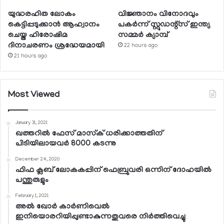
യുദ്ധരഹിത ലോകം
വിജ്ഞാനം വിനോദവും
കെട്ടിപ്പടുക്കാന്‍ ആഹ്വാനം
പകര്‍ന്ന് സ്റ്റുഡന്റ്‌സ് ഇന്ത്യ
ചെയ്ത ഹിരോഷിമ
സമ്മര്‍ ക്യാമ്പ്
ദിനാചരണം ശ്രദ്ധേയമായി
22 hours ago
21 hours ago
Most Viewed
January 31, 2021
ഖത്തറില്‍ ഫേസ് മാസ്‌ക് ധരിക്കാത്തതിന്
പിടിയിലായവര്‍ 8000 കടന്നു
December 24, 2020
ഫിഫ ക്ലബ് ലോകകപ്പിന് ഫെബ്രുവരി ഒന്നിന് ദോഹയില്‍
പന്തുരുളും
February 1, 2021
അല്‍ ഖോര്‍ കാര്‍ണിവെല്‍
ഇനിയൊരറിയിപ്പുണ്ടാകുന്നതുവരെ നിര്‍ത്തിവെച്ചു