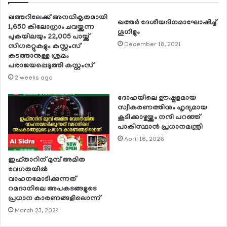
ഖത്തറിലേക്ക് അനധികൃതമായി
ഖത്തര്‍ ദേശീയദിനമാഘോഷിച്ച്
1,650 കിലോഗ്രാം ചവയ്ക്കുന്ന
ഗൂഗിളും
പുകയിലയും 22,005 പായ്ക്ക്
December 18, 2021
സിഗരറ്റുകളും കസ്റ്റംസ്
കടത്താനുള്ള ശ്രമം
പരാജയപ്പെടുത്തി കസ്റ്റംസ്
2 weeks ago
ദോഹയിലെ ഊഷ്മളമായ
സ്വീകരണത്തിനും ഹൃദ്യമായ
കൂടിക്കാഴ്ചയ്ക്കും നന്ദി പറഞ്ഞ്
പാകിസ്ഥാന്‍ പ്രധാനമന്ത്രി
April 16, 2026
ഇഫ്താറിന് മുമ്പ് അമിത
വേഗതയില്‍
വാഹനമോടിക്കുന്നത്
റമദാനിലെ അപകടങ്ങളുടെ
പ്രധാന കാരണങ്ങളിലൊന്ന്
March 23, 2024