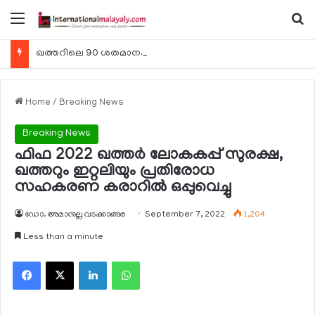
Menu
Se
ഖത്തറിലെ 90 ശതമാനം കമ്പനികളും 2025 ലെ ടാക്‌സ് റിട്ടേണുകള്‍ സമര്‍പ്പിച്ചു
Home
/
Breaking News
Breaking News
ഫിഫ 2022 ഖത്തര്‍ ലോകകപ്പ് സുരക്ഷ,
ഖത്തറും ഇറ്റലിയും പ്രതിരോധ
സഹകരണ കരാറില്‍ ഒപ്പുവെച്ചു
ഡോ. അമാനുല്ല വടക്കാങ്ങര
September 7, 2022
1,204
Less than a minute
Facebook
X
LinkedIn
WhatsApp