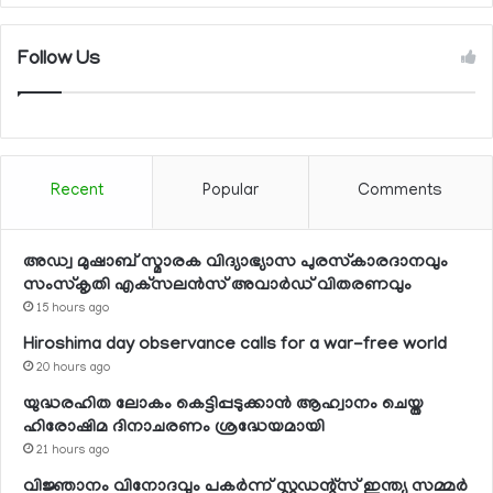
Follow Us
Recent
Popular
Comments
അഡ്വ മുഷാബ് സ്മാരക വിദ്യാഭ്യാസ പുരസ്‌കാരദാനവും
സംസ്‌കൃതി എക്‌സലന്‍സ് അവാര്‍ഡ് വിതരണവും
15 hours ago
Hiroshima day observance calls for a war-free world
20 hours ago
യുദ്ധരഹിത ലോകം കെട്ടിപ്പടുക്കാന്‍ ആഹ്വാനം ചെയ്ത
ഹിരോഷിമ ദിനാചരണം ശ്രദ്ധേയമായി
21 hours ago
വിജ്ഞാനം വിനോദവും പകര്‍ന്ന് സ്റ്റുഡന്റ്‌സ് ഇന്ത്യ സമ്മര്‍