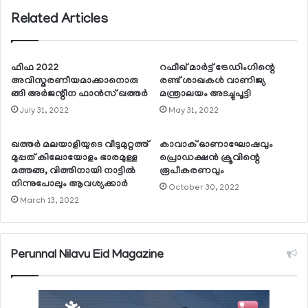
Related Articles
ഫിഫ 2022
റഫീഖ് മാര്‍ട്ട് ട്രേഡിംഗിന്റെ
അവിസ്മരണീയമാക്കാനൊരു
രണ്ട് ശാഖകള്‍ വാണിജ്യ
ങ്ങി അര്‍ജന്റീന ഫാന്‍സ് ഖത്തര്‍
മന്ത്രാലയം അടച്ചുപൂട്ടി
July 31, 2022
May 31, 2022
ഖത്തര്‍ മലയാളിയുടെ വീടുമുറ്റത്ത്
കാവാക് ഓണാഘോഷവും
മുപ്പത് കിലോയോളം ഭാരമുള്ള
പ്രൊഡക്ഷന്‍ ക്രൂവിന്റെ
മത്തങ്ങ, വിത്തിനായി നാട്ടില്‍
രൂപീകരണവും
നിന്നുപോലും ആവശ്യക്കാര്‍
October 30, 2022
March 13, 2022
Perunnal Nilavu Eid Magazine