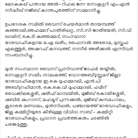
ലോകകപ്പ് പന്തായ അല്‍-റിഹല ജന: സെക്രട്ടറി എം.എന്‍
സിദ്ധീഖ് നജീബ് കാന്തപുരത്തിന് സമ്മാനിച്ചു.
ഉപദേശക സമിതി വൈസ് ചെയര്‍മാന്‍ തായമ്പത്ത്
കുഞ്ഞാലി,അഹമ്മദ് പാതിരിപ്പറ്റ, സി.സി ജാതിയേരി, സി.വി
ഖാലിദ്, കെ.ടി കുഞ്ഞമ്മദ്, സംസ്ഥാന
ഭാരവാഹികളായ ഒ.എ ഖരീം, ഫൈസല്‍ അരോമ, മുസ്തഫ
എലത്തൂര്‍, അഷറഫ് കനവത്ത്, നസീര്‍ അരീക്കല്‍ എന്നിവര്‍
സംബന്ധിച്ചു.
മുന്‍ സംസ്ഥാന വൈസ് പ്രസിഡണ്ട് ജാഫര്‍ തയ്യില്‍,
സെക്രട്ടറി സലീം നാലകത്ത്, ഡോ:അബ്ദുസ്സമദ് ജില്ലാ
ഭാരവാഹികളായ ഇ.കെ മുഹമ്മദലി, എന്‍.പി
അബ്ദുറഹിമാന്‍, കെ.കെ.വി മുഹമ്മദലി, ഹമീദ്
വൈക്കിലശ്ശേരി, ഷരീഫ് മാമ്പയില്‍, മുജീബ് കൊയിശ്ശേരി,
ഷബീര്‍ ഷംറാസ്, മഹമൂദ് പുന്നക്കല്‍, മുജീബ് കുന്ദമംഗലം,
കൂടാതെ മണ്ഡലം, മുന്‍സിപ്പല്‍, പഞ്ചായത്ത് ഭാരവാഹികളും,
ജില്ല കമ്മിറ്റിയുടെ കീഴിലുള്ള വിവിധ സബ് – കമ്മിറ്റി
ഭാരവാഹികളും, പ്രധാന പ്രവര്‍ത്തകരും ചടങ്ങില്‍
പങ്കെടുത്തു.