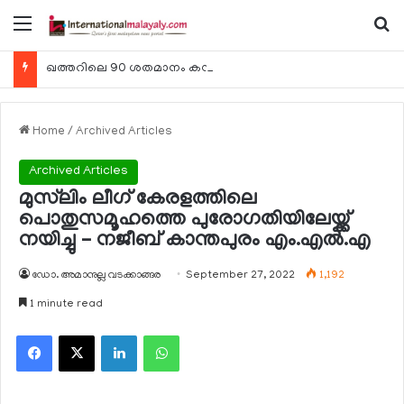
Menu
Se
ഖത്തറിലെ 90 ശതമാനം കമ്പനികളും 2025 ലെ ടാക്‌സ് റിട്ടേണുകള്‍ സമര്‍പ്പിച്ചു
Home
/
Archived Articles
Archived Articles
മുസ്‌ലിം ലീഗ് കേരളത്തിലെ
പൊതുസമൂഹത്തെ പുരോഗതിയിലേയ്ക്ക്
നയിച്ചു – നജീബ് കാന്തപുരം എം.എല്‍.എ
ഡോ. അമാനുല്ല വടക്കാങ്ങര
September 27, 2022
1,192
1 minute read
Facebook
X
LinkedIn
WhatsApp