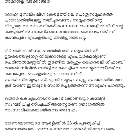
അമാനുല്ല വടക്കാങ്ങര
ദോഹ: മുസ്‌ലിം ലീഗ് കേരളത്തിലെ പൊതുസമൂഹത്തെ
പുരോഗതിയിലേയ്ക്ക് നയിച്ചുവെന്നും സമൂഹത്തിന്റെ
വിദ്യാഭ്യാസ സാംസ്‌കാരിക സേവന രംഗങ്ങളില്‍ ലീഗിന്റെ
കയ്യൊപ്പ് അഗവണിക്കാനാവാത്തതാണെന്നും നജീബ്
കാന്തപുരം എം.എല്‍.എ അഭിപ്രായപ്പെട്ടു.
ദീര്‍ഘകാലാടിസ്ഥാനത്തില്‍ ഒരു സമൂഹത്തിന്
ഉയര്‍ത്തെഴുനേറ്റു നില്ക്കാനുള്ള എംപവര്‍മെന്റാണ്
പെരിന്തല്‍മണ്ണയില്‍ തുടങ്ങിയ മര്‍ഹും ഹൈദരലി ശിഹാബ്
തങ്ങള്‍ സിവില്‍ സര്‍വ്വീസ് കോച്ചിംഗ് സെന്ററെന്ന് നജീബ്
കാന്തപുരം എം.എല്‍.എ പറഞ്ഞു.സീതി
സാഹിബിന്റെയും,സി.എഛിന്റെയും സ്വപ്ന സാക്ഷാത്ക്കാരം
കൂടിയാണ് ഇതിലൂടെ സാധിച്ചെടുത്തതന്ന് അദ്ദേഹം പറഞ്ഞു.
ഖത്തര്‍ കെ.എം.സി.സികോഴിക്കോട് ജില്ലാ കമ്മിറ്റി
സംഘടിപ്പിച്ച സി.എഛ് അനുസ്മരണ യോഗത്തില്‍
സംസാരിക്കുകയായിരുന്നു അദ്ദേഹം.
ഭരണഘടനയുടെ ആര്‍ട്ടിക്കിള്‍ 28 ല്‍ പ്രത്യേകിച്ച്
മതസ്വാതന്ത്ര്യം എന്ന ഭാഗത്തെ പരാമര്‍ശിക്കവെ മതം