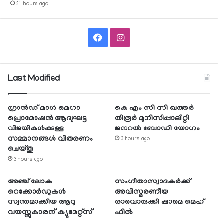
21 hours ago
Facebook
Instagram
Last Modified
ഗ്രാന്‍ഡ് മാള്‍ മെഗാ
കെ എം സി സി ഖത്തര്‍
പ്രൊമോഷന്‍ ആദ്യഘട്ട
തിരൂര്‍ മുനിസിപ്പാലിറ്റി
വിജയികള്‍ക്കുള്ള
ജനറല്‍ ബോഡി യോഗം
സമ്മാനങ്ങള്‍ വിതരണം
3 hours ago
ചെയ്തു
3 hours ago
അഞ്ച് ലോക
സംഗീതാസ്വാദകര്‍ക്ക്
റെക്കോര്‍ഡുകള്‍
അവിസ്മരണീയ
സ്വന്തമാക്കിയ ആറു
രാവൊരുക്കി ഷാമെ മെഹ്
വയസ്സുകാരന് ക്യുമേറ്റ്‌സ്
ഫില്‍