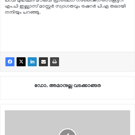
പി.വി മുഹമ്മദ് മൗലവി പ്രാര്‍ത്ഥന നടത്തി.ജന:സെക്രട്ടറി
എം.പി ഇല്ല്യാസ് മാസ്റ്റര്‍ സ്വാഗതവും ട്രഷറര്‍ പി.എ തലായി
നന്ദിയും പറഞ്ഞു.
ഡോ. അമാനുല്ല വടക്കാങ്ങര