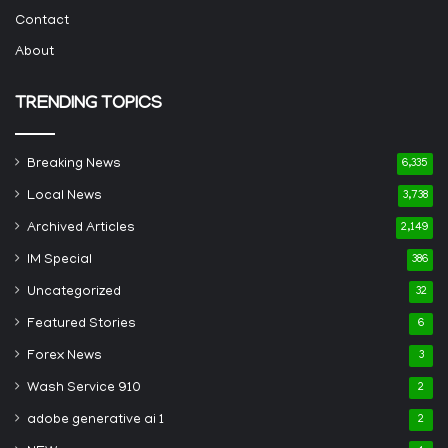
Contact
About
TRENDING TOPICS
Breaking News
6,335
Local News
3,738
Archived Articles
2,149
IM Special
386
Uncategorized
32
Featured Stories
6
Forex News
3
Wash Service 910
2
adobe generative ai 1
2