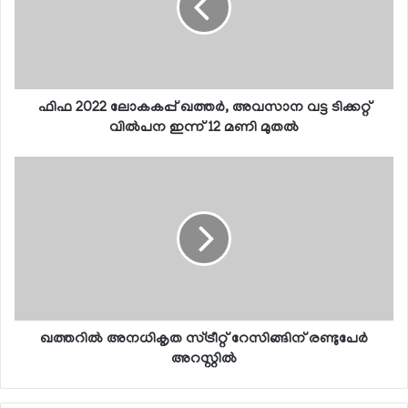
ഫിഫ 2022 ലോകകപ്പ് ഖത്തര്‍, അവസാന വട്ട ടിക്കറ്റ്
വില്‍പന ഇന്ന് 12 മണി മുതല്‍
ഖത്തറില്‍ അനധികൃത സ്ട്രീറ്റ് റേസിങ്ങിന് രണ്ടുപേര്‍
അറസ്റ്റില്‍