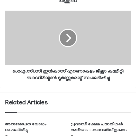
പിന്തുണ
ഒ.ഐ.സി.സി ഇന്‍കാസ് എറണാകുളം ജില്ലാ കമ്മിറ്റി
ബാഡ്മിന്റണ്‍ ടൂര്‍ണ്ണമെന്റ് സംഘടിപ്പിച്ചു
Related Articles
അനുശോചന യോഗം
പ്രവാസി ക്ഷേമ പദ്ധതികള്‍
സംഘടിപ്പിച്ചു
അറിയാം – കാമ്പയിന് തുടക്കം