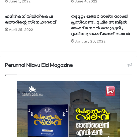
June 1, 2022
June 4, 2022
ഹമീദ് കുനിയിലിന് കെപ്വ
നടുമുറ്റം ഖത്തര്‍ സജ്‌ന സാക്കി
ഖത്തറിന്റെ സ്‌നേഹാദരവ്
പ്രസിഡണ്ട് , മുഫീദ അബ്ദുല്‍
അഹദ് ജനറല്‍ സെക്രട്ടറി ,
April 25, 2022
റുബീന മുഹമ്മദ് കുഞ്ഞി ട്രഷറര്‍
January 20, 2022
Perunnal Nilavu Eid Magazine