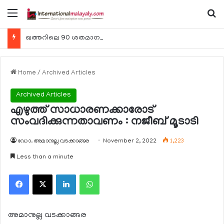
Menu
Se
ഖത്തറിലെ 90 ശതമാനം കമ്പനികളും 2025 ലെ ടാക്‌സ് റിട്ടേണുകള്‍ സമര്‍പ്പിച്ചു
Home
/
Archived Articles
Archived Articles
എഴുത്ത് സാധാരണക്കാരോട്
സംവദിക്കുന്നതാവണം : നജീബ് മൂടാടി
ഡോ. അമാനുല്ല വടക്കാങ്ങര
November 2, 2022
1,223
Less than a minute
Facebook
X
LinkedIn
WhatsApp
അമാനുല്ല വടക്കാങ്ങര