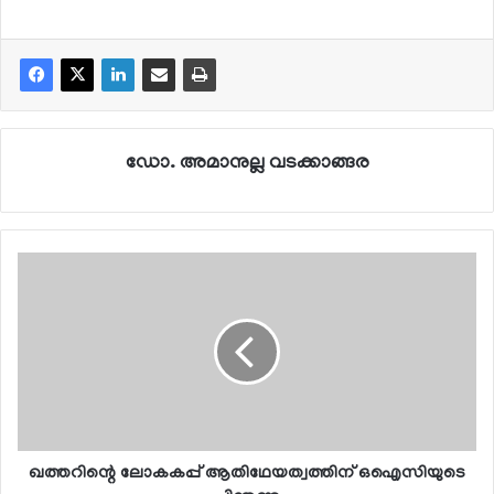
ഡോ. അമാനുല്ല വടക്കാങ്ങര
ഖത്തറിന്റെ ലോകകപ്പ് ആതിഥേയത്വത്തിന് ഒഐസിയുടെ