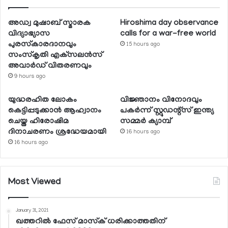
അഡ്വ മുഷാബ് സ്മാരക
Hiroshima day observance
വിദ്യാഭ്യാസ
calls for a war-free world
പുരസ്‌കാരദാനവും
15 hours ago
സംസ്‌കൃതി എക്‌സലന്‍സ്
അവാര്‍ഡ് വിതരണവും
9 hours ago
യുദ്ധരഹിത ലോകം
വിജ്ഞാനം വിനോദവും
കെട്ടിപ്പടുക്കാന്‍ ആഹ്വാനം
പകര്‍ന്ന് സ്റ്റുഡന്റ്‌സ് ഇന്ത്യ
ചെയ്ത ഹിരോഷിമ
സമ്മര്‍ ക്യാമ്പ്
ദിനാചരണം ശ്രദ്ധേയമായി
16 hours ago
16 hours ago
Most Viewed
January 31, 2021
ഖത്തറില്‍ ഫേസ് മാസ്‌ക് ധരിക്കാത്തതിന്