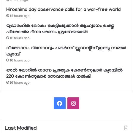
9 hours ago
Hiroshima day observance calls for a war-free world
15 hours ago
യുദ്ധരഹിത ലോകം കെട്ടിപ്പടുക്കാന്‍ ആഹ്വാനം ചെയ്ത
ഹിരോഷിമ ദിനാചരണം ശ്രദ്ധേയമായി
16 hours ago
വിജ്ഞാനം വിനോദവും പകര്‍ന്ന് സ്റ്റുഡന്റ്‌സ് ഇന്ത്യ സമ്മര്‍
ക്യാമ്പ്
16 hours ago
അല്‍ ഖോറില്‍ നടന്ന പ്രത്യേക കോണ്‍സുലാര്‍ ക്യാമ്പില്‍
220 കോണ്‍സുലാര്‍ സേവനങ്ങള്‍ നല്‍കി
16 hours ago
Facebook
Instagram
Last Modified