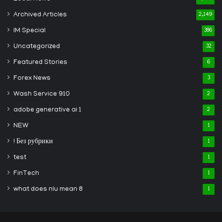
Archived Articles
2,149
IM Special
386
Uncategorized
32
Featured Stories
6
Forex News
3
Wash Service 910
2
adobe generative ai 1
2
NEW
1
! Без рубрики
1
test
1
FinTech
1
what does nlu mean 8
1