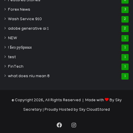
Featured Stories
6
Forex News
3
Wash Service 910
2
adobe generative ai 1
2
NEW
1
! Без рубрики
1
test
1
FinTech
1
what does nlu mean 8
1
© Copyright 2026, All Rights Reserved | Made with
By Sky
Secretary
| Proudly Hosted by
Sky CloudStored
Facebook
Instagram