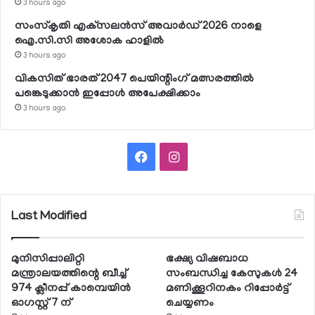
3 hours ago
സംസ്‌കൃതി എക്‌സലന്‍സ് അവാര്‍ഡ് 2026 നാളെ
ഐ.സി.സി അശോക ഹാളില്‍
3 hours ago
വികസിത് ഭാരത് 2047 പെയിന്റിംഗ് മത്സരത്തില്‍
പങ്കെടുക്കാന്‍ ഇപ്പോള്‍ അപേക്ഷിക്കാം
3 hours ago
Facebook
Instagram
Last Modified
മുനിസിപ്പാലിറ്റി
ഭക്ഷ്യ വിഷബാധ
മന്ത്രാലയത്തിന്റെ ബീച്ച്
സംബന്ധിച്ച കേസുകള്‍ 24
974 ക്ലീനപ്പ് കാമ്പെയിന്‍
മണിക്കൂറിനകം റിപ്പോര്‍ട്ട്
ഓഗസ്റ്റ് 7 ന്
ചെയ്യണം