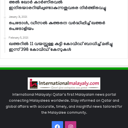
അല്‍ ഖോര്‍ കാര്‍ണിവെല്‍
ഇനിയൊരറിയിപ്പുണ്ടാകുന്നതുവരെ നിര്‍ത്തിവെച്ചു
January 31, 2021
പെട്രോള്‍, ഡീസല്‍ കുത്തനെ വര്‍ദ്ധിപ്പിച്ച് ഖത്തര്‍
പെട്രോളിയം
February 5, 2021
ഖത്തറില്‍ 11 വയസ്സുള്ള കുട്ടി കോവിഡ് ബാധിച്ച് മരിച്ചു
ഇന്ന് 398 കോവിഡ് കേസുകള്‍
International Malayaly: Qatar's first Malayalam news portal
connecting Malayalees worldwide. Stay informed on Qatar and
global affairs with accurate, timely, and insightful news tailored for
the Malayalee community.
Facebook
Instagram