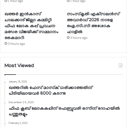
1 hour ago
1 hour ago
ഖത്തര്‍ ഇന്‍കാസ്
സംസ്‌കൃതി എക്‌സലന്‍സ്
പാലക്കാട് ജില്ലാ കമ്മിറ്റി
അവാര്‍ഡ് 2026 നാളെ
ഫിഫ ലോക കപ്പ് പ്രവചന
ഐ.സി.സി അശോക
മത്സര വിജയിക്ക് സമ്മാനം
ഹാളില്‍
കൈമാറി
3 hours ago
3 hours ago
Most Viewed
January 31, 2021
ഖത്തറില്‍ ഫേസ് മാസ്‌ക് ധരിക്കാത്തതിന്
പിടിയിലായവര്‍ 8000 കടന്നു
December 24, 2020
ഫിഫ ക്ലബ് ലോകകപ്പിന് ഫെബ്രുവരി ഒന്നിന് ദോഹയില്‍
പന്തുരുളും
February 1, 2021