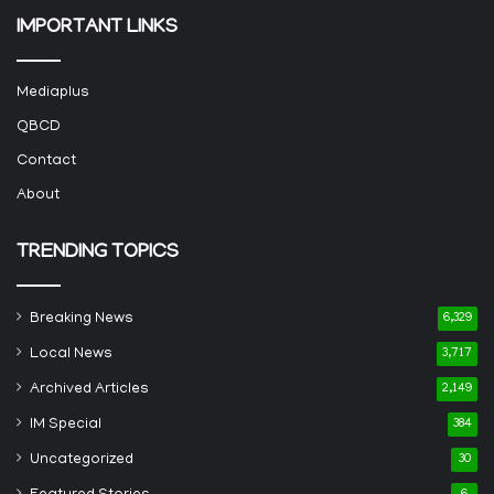
IMPORTANT LINKS
Mediaplus
QBCD
Contact
About
TRENDING TOPICS
Breaking News
6,329
Local News
3,717
Archived Articles
2,149
IM Special
384
Uncategorized
30