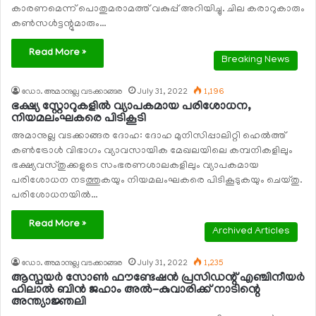
കാരണമെന്ന് പൊതുമരാമത്ത് വകുപ്പ് അറിയിച്ചു. ചില കരാറുകാരും
കണ്‍സള്‍ട്ടന്റുമാരും…
Read More »
Breaking News
ഡോ. അമാനുല്ല വടക്കാങ്ങര
July 31, 2022
1,196
ഭക്ഷ്യ സ്റ്റോറുകളില്‍ വ്യാപകമായ പരിശോധന,
നിയമലംഘകരെ പിടികൂടി
അമാനുല്ല വടക്കാങ്ങര ദോഹ: ദോഹ മുനിസിപ്പാലിറ്റി ഹെല്‍ത്ത്
കണ്‍ട്രോള്‍ വിഭാഗം വ്യാവസായിക മേഖലയിലെ കമ്പനികളിലും
ഭക്ഷ്യവസ്തുക്കളുടെ സംഭരണശാലകളിലും വ്യാപകമായ
പരിശോധന നടത്തുകയും നിയമലംഘകരെ പിടികൂടുകയും ചെയ്തു.
പരിശോധനയില്‍…
Read More »
Archived Articles
ഡോ. അമാനുല്ല വടക്കാങ്ങര
July 31, 2022
1,235
ആസ്പയര്‍ സോണ്‍ ഫൗണ്ടേഷന്‍ പ്രസിഡന്റ് എഞ്ചിനീയര്‍
ഹിലാൽ ബിന്‍ ജഹാം അല്‍-കുവാരിക്ക് നാടിന്റെ
അന്ത്യാജ്ഞലി