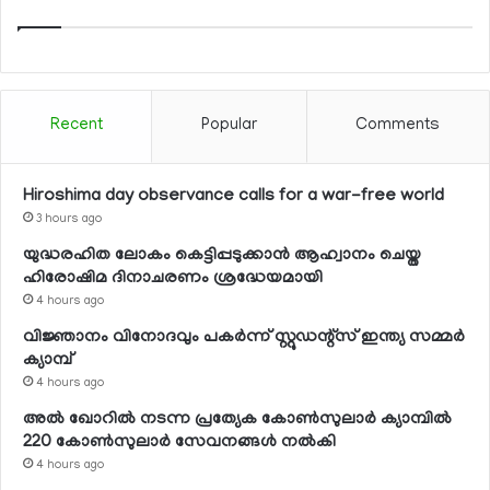
Recent
Popular
Comments
Hiroshima day observance calls for a war-free world
3 hours ago
യുദ്ധരഹിത ലോകം കെട്ടിപ്പടുക്കാന്‍ ആഹ്വാനം ചെയ്ത
ഹിരോഷിമ ദിനാചരണം ശ്രദ്ധേയമായി
4 hours ago
വിജ്ഞാനം വിനോദവും പകര്‍ന്ന് സ്റ്റുഡന്റ്‌സ് ഇന്ത്യ സമ്മര്‍
ക്യാമ്പ്
4 hours ago
അല്‍ ഖോറില്‍ നടന്ന പ്രത്യേക കോണ്‍സുലാര്‍ ക്യാമ്പില്‍
220 കോണ്‍സുലാര്‍ സേവനങ്ങള്‍ നല്‍കി
4 hours ago