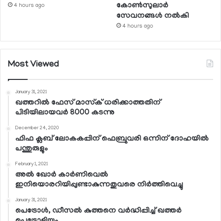
കോണ്‍സുലാര്‍
4 hours ago
സേവനങ്ങള്‍ നല്‍കി
4 hours ago
Most Viewed
January 31, 2021
ഖത്തറില്‍ ഫേസ് മാസ്‌ക് ധരിക്കാത്തതിന്
പിടിയിലായവര്‍ 8000 കടന്നു
December 24, 2020
ഫിഫ ക്ലബ് ലോകകപ്പിന് ഫെബ്രുവരി ഒന്നിന് ദോഹയില്‍
പന്തുരുളും
February 1, 2021
അല്‍ ഖോര്‍ കാര്‍ണിവെല്‍
ഇനിയൊരറിയിപ്പുണ്ടാകുന്നതുവരെ നിര്‍ത്തിവെച്ചു
January 31, 2021
പെട്രോള്‍, ഡീസല്‍ കുത്തനെ വര്‍ദ്ധിപ്പിച്ച് ഖത്തര്‍
പെട്രോളിയം