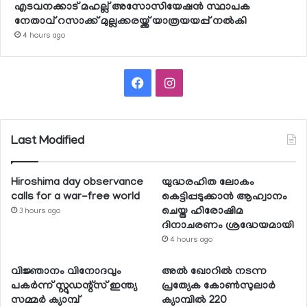
എടവനക്കാട് മഹല്ല് അസോസിയേഷന്‍ സ്ഥാപക
നേതാവ് റസാക്ക് മുല്ലക്കരയ്ക്ക് യാത്രയയപ്പ് നല്‍കി
4 hours ago
Facebook
Instagram
Last Modified
Hiroshima day observance
യുദ്ധരഹിത ലോകം
calls for a war-free world
കെട്ടിപ്പടുക്കാന്‍ ആഹ്വാനം
ചെയ്ത ഹിരോഷിമ
3 hours ago
ദിനാചരണം ശ്രദ്ധേയമായി
4 hours ago
വിജ്ഞാനം വിനോദവും
അല്‍ ഖോറില്‍ നടന്ന
പകര്‍ന്ന് സ്റ്റുഡന്റ്‌സ് ഇന്ത്യ
പ്രത്യേക കോണ്‍സുലാര്‍
സമ്മര്‍ ക്യാമ്പ്
ക്യാമ്പില്‍ 220