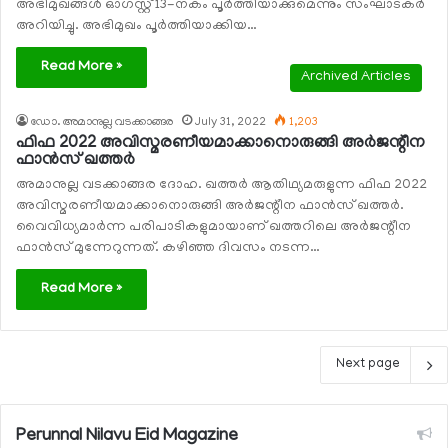
അഭിമുഖങ്ങള്‍ ഓഗസ്റ്റ് 13-നകം പൂര്‍ത്തിയാക്കുമെന്നും സംഘാടകര്‍
അറിയിച്ചു. അഭിമുഖം പൂര്‍ത്തിയാക്കിയ…
Read More »
Archived Articles
ഡോ. അമാനുല്ല വടക്കാങ്ങര
July 31, 2022
1,203
ഫിഫ 2022 അവിസ്മരണീയമാക്കാനൊരുങ്ങി അര്‍ജന്റീന
ഫാന്‍സ് ഖത്തര്‍
അമാനുല്ല വടക്കാങ്ങര ദോഹ. ഖത്തര്‍ ആതിഥ്യമരുളുന്ന ഫിഫ 2022
അവിസ്മരണീയമാക്കാനൊരുങ്ങി അര്‍ജന്റീന ഫാന്‍സ് ഖത്തര്‍.
വൈവിധ്യമാര്‍ന്ന പരിപാടികളുമായാണ് ഖത്തറിലെ അര്‍ജന്റീന
ഫാന്‍സ് മുന്നേറുന്നത്. കഴിഞ്ഞ ദിവസം നടന്ന…
Read More »
Next page
Perunnal Nilavu Eid Magazine