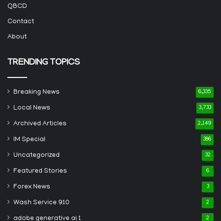
QBCD
Contact
About
TRENDING TOPICS
Breaking News
6,335
Local News
3,733
Archived Articles
2,149
IM Special
386
Uncategorized
32
Featured Stories
6
Forex News
3
Wash Service 910
2
adobe generative ai 1
2