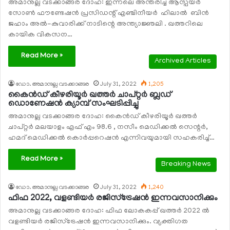
അമാനുല്ല വടക്കാങ്ങര ദോഹ: ഇന്നലെ അന്തരിച്ച ആസ്പയര്‍
സോണ്‍ ഫൗണ്ടേഷന്‍ പ്രസിഡന്റ് എഞ്ചിനീയര്‍ ഹിലാൽ ബിന്‍
ജഹാം അല്‍-കുവാരിക്ക് നാടിന്റെ അന്ത്യാജ്ഞലി . ഖത്തറിലെ
കായിക വികസന…
Read More »
Archived Articles
ഡോ. അമാനുല്ല വടക്കാങ്ങര
July 31, 2022
1,205
കൈന്‍ഡ് കീഴരിയൂര്‍ ഖത്തര്‍ ചാപ്റ്റര്‍ ബ്ലഡ്
ഡൊണേഷന്‍ ക്യാമ്പ് സംഘടിപ്പിച്ചു
അമാനുല്ല വടക്കാങ്ങര ദോഹ: കൈന്‍ഡ് കീഴരിയൂര്‍ ഖത്തര്‍
ചാപ്റ്റര്‍ മലയാളം എഫ് എം 98.6 , നസീം മെഡിക്കല്‍ സെന്റര്‍,
ഹമദ് മെഡിക്കല്‍ കൊര്‍പ്പറെഷന്‍ എന്നിവയുമായി സഹകരിച്ച്…
Read More »
Breaking News
ഡോ. അമാനുല്ല വടക്കാങ്ങര
July 31, 2022
1,240
ഫിഫ 2022, വളണ്ടിയര്‍ രജിസ്‌ട്രേഷന്‍ ഇന്നവസാനിക്കും
അമാനുല്ല വടക്കാങ്ങര ദോഹ: ഫിഫ ലോകകപ്പ് ഖത്തര്‍ 2022 ല്‍
വളണ്ടിയര്‍ രജിസ്‌ട്രേഷന്‍ ഇന്നവസാനിക്കും. വ്യക്തിഗത