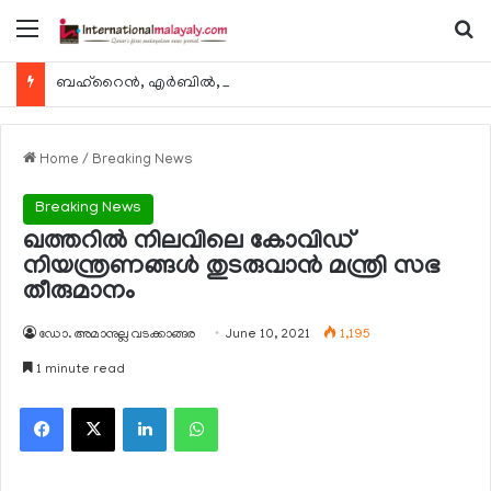
Menu
Se
ബഹ്റൈന്‍, എര്‍ബില്‍, കുവൈറ്റ് എന്നിവിടങ്ങളിലേക്കുള്ള യാത്രാ വിമാന സര്‍വീസുകള്‍ ഓഗസ്റ്റ് 8 മുതല്‍ പുനരാരംഭിക്കുമെന്ന് ഖത്തര്‍ എയര്‍വേയ്സ്
Home
/
Breaking News
Breaking News
ഖത്തറില്‍ നിലവിലെ കോവിഡ്
നിയന്ത്രണങ്ങള്‍ തുടരുവാന്‍ മന്ത്രി സഭ
തീരുമാനം
ഡോ. അമാനുല്ല വടക്കാങ്ങര
June 10, 2021
1,195
1 minute read
Facebook
X
LinkedIn
WhatsApp