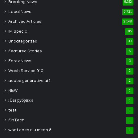
Breaking News
6,332
Local News
3,721
Archived Articles
2,149
IM Special
385
Uncategorized
30
Featured Stories
6
Forex News
3
Wash Service 910
2
adobe generative ai 1
2
NEW
1
! Без рубрики
1
test
1
FinTech
1
what does nlu mean 8
1