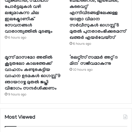
വ്യക്തിഗത, സ്ഥാപന
ബഹ്റൈന്‍, എര്‍ബില്‍,
പോര്‍ട്ടലുകള്‍ വഴി
കുവൈറ്റ്
ലഭ്യമാകുന്ന ചില
എന്നിവിടങ്ങളിലേക്കുള്ള
ഇലക്ട്രോണിക്
യാത്രാ വിമാന
സേവനങ്ങള്‍
സര്‍വീസുകള്‍ ഓഗസ്റ്റ് 8
വാരാന്ത്യത്തില്‍ മുടങ്ങും
മുതല്‍ പുനരാരംഭിക്കുമെന്ന്
ഖത്തര്‍ എയര്‍വേയ്സ്
6 hours ago
6 hours ago
മൂന്ന് മാസമോ അതില്‍
‘ലെറ്റ്‌സ് സമ്മര്‍ അറ്റ് ദ
കൂടുതലോ കാലത്തേക്ക്
മിന’ സജീവമാകുന്നു
വാഹനം കണ്ടുകെട്ടിയ
10 hours ago
വാഹന ഉടമകള്‍ ഓഗസ്റ്റ് 9
ഞായറാഴ്ച മുതല്‍ ജപ്തി
വിഭാഗം സന്ദര്‍ശിക്കണം
9 hours ago
Most Viewed