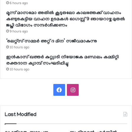
6 hours ago
മൂന്ന് മാസമോ അതില്‍ കൂടുതലോ കാലത്തേക്ക് വാഹനം
കണ്ടുകെട്ടിയ വാഹന ഉടമകള്‍ ഓഗസ്റ്റ് 9 ഞായറാഴ്ച മുതല്‍
ജപ്തി വിഭാഗം സന്ദര്‍ശിക്കണം
9 hours ago
‘ലെറ്റ്‌സ് സമ്മര്‍ അറ്റ് ദ മിന’ സജീവമാകുന്നു
10 hours ago
ഇന്‍കാസ് ഖത്തര്‍ കുറ്റ്യാടി നിയോജക മണ്ഡലം കമ്മിറ്റി
രക്തദാന ക്യാമ്പ് സംഘടിപ്പിച്ചു
10 hours ago
Facebook
Instagram
Last Modified