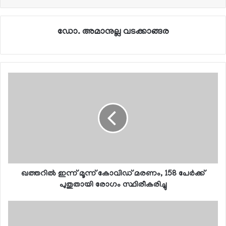
ഡോ. അമാനുല്ല വടക്കാങ്ങര
ഖത്തറില്‍ ഇന്ന് മൂന്ന് കോവിഡ് മരണം, 158 പേര്‍ക്ക്
പുതുതായി രോഗം സ്ഥിരീകരിച്ചു