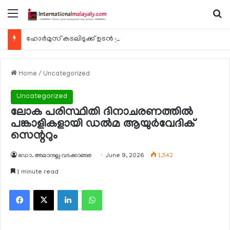
Menu
Se
ഹോര്‍മുസ് കടലിടുക്ക് ഉടന്‍ തുറന്നേക്കും
Home
/
Uncategorized
Uncategorized
ലോക പരിസ്ഥിതി ദിനാചരണത്തില്‍
പങ്കാളികളായി ഡല്‍മ ആയുര്‍വേദിക്
സെന്ററും
ഡോ. അമാനുല്ല വടക്കാങ്ങര
June 9, 2026
1,542
1 minute read
Facebook
X
LinkedIn
WhatsApp