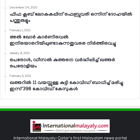
December 24, 2020
ഫിഫ ക്ലബ് ലോകകപ്പിന് ഫെബ്രുവരി ഒന്നിന് ദോഹയില്‍
പന്തുരുളും
February 1, 2021
അല്‍ ഖോര്‍ കാര്‍ണിവെല്‍
ഇനിയൊരറിയിപ്പുണ്ടാകുന്നതുവരെ നിര്‍ത്തിവെച്ചു
January 31, 2021
പെട്രോള്‍, ഡീസല്‍ കുത്തനെ വര്‍ദ്ധിപ്പിച്ച് ഖത്തര്‍
പെട്രോളിയം
February 5, 2021
ഖത്തറില്‍ 11 വയസ്സുള്ള കുട്ടി കോവിഡ് ബാധിച്ച് മരിച്ചു
ഇന്ന് 398 കോവിഡ് കേസുകള്‍
International Malayaly: Qatar's first Malayalam news portal