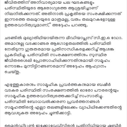
ജീവിതത്തിന് അനിവാര്യമായ പല ഘടകങ്ങളും
പരിസ്ഥിതിയുടെ ആരോഗ്യത്തെ ആശ്രയിച്ചാണ്
നിലനില്‍ക്കുന്നത്. അതിനാല്‍ പ്രകൃതിയെ സംരക്ഷിക്കുന്നത്
ഇന്നത്തെ തലമുറയുടെ മാത്രമല്ല, വരും തലമുറകളോടുള്ള
ഉത്തരവാദിത്വവുമാണ്,” അദ്ദേഹം പറഞ്ഞു.
ചടങ്ങില്‍ മുഖ്യാതിഥിയായിരുന്ന മീഡിയാപ്ലസ് സി.ഇ.ഒ ഡോ.
അമാനുല്ല വടക്കാങ്ങര ആഗോളതലത്തില്‍ പരിസ്ഥിതി
നേരിടുന്ന ഗുരുതരമായ പ്രതിസന്ധികളെക്കുറിച്ച് ആശങ്ക
പ്രകടിപ്പിച്ചു. പരിസ്ഥിതി സംരക്ഷണത്തിനും സുസ്ഥിര
ജീവിതശൈലി പ്രോത്സാഹിപ്പിക്കുന്നതിനുമായി സമൂഹം
ഒന്നടങ്കം മുന്നിട്ടിറങ്ങണമെന്ന് അദ്ദേഹം ആഹ്വാനം
ചെയ്തു.
എഴുത്തുകാരനും സാമൂഹിക പ്രവര്‍ത്തകനുമായ ബഷീര്‍
വടകര പരിസ്ഥിതി സംരക്ഷണത്തില്‍ ഓരോ പൗരന്റെയും
സാമൂഹിക ഉത്തരവാദിത്വത്തെക്കുറിച്ച് സംസാരിച്ചു.
പരിസ്ഥിതി ബോധവല്‍ക്കരണ പ്രവര്‍ത്തനങ്ങള്‍
സമൂഹത്തിന്റെ എല്ലാ തലങ്ങളിലേക്കും വ്യാപിപ്പിക്കേണ്ടതിന്റെ
ആവശ്യകത അദ്ദേഹം ചൂണ്ടിക്കാട്ടി.
മൈന്‍ഡ്ട്യൂണ്‍ ഇക്കോവേവ്‌സിന്റെ പ്രതിനിധിയായ ഷബീര്‍