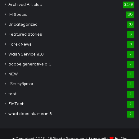
Archived Articles
2,149
IM Special
385
Uncategorized
30
Featured Stories
6
Forex News
3
Wash Service 910
2
adobe generative ai 1
2
NEW
1
! Без рубрики
1
test
1
FinTech
1
what does nlu mean 8
1