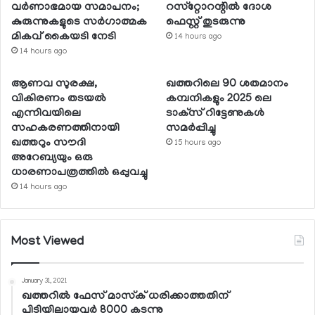
വര്‍ണാഭമായ സമാപനം;
റസ്‌റ്റോറന്റില്‍ ദോശ
കുരുന്നുകളുടെ സര്‍ഗാത്മക
ഫെസ്റ്റ് തുടരുന്നു
മികവ് കൈയടി നേടി
14 hours ago
14 hours ago
ആണവ സുരക്ഷ,
ഖത്തറിലെ 90 ശതമാനം
വികിരണം തടയല്‍
കമ്പനികളും 2025 ലെ
എന്നിവയിലെ
ടാക്‌സ് റിട്ടേണുകള്‍
സഹകരണത്തിനായി
സമര്‍പ്പിച്ചു
ഖത്തറും സൗദി
15 hours ago
അറേബ്യയും ഒരു
ധാരണാപത്രത്തില്‍ ഒപ്പുവച്ചു
14 hours ago
Most Viewed
January 31, 2021
ഖത്തറില്‍ ഫേസ് മാസ്‌ക് ധരിക്കാത്തതിന്
പിടിയിലായവര്‍ 8000 കടന്നു