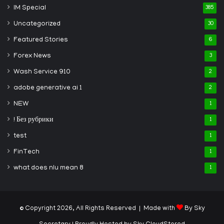
IM Special
385
Uncategorized
30
Featured Stories
6
Forex News
3
Wash Service 910
2
adobe generative ai 1
2
NEW
1
! Без рубрики
1
test
1
FinTech
1
what does nlu mean 8
1
© Copyright 2026, All Rights Reserved | Made with
By Sky