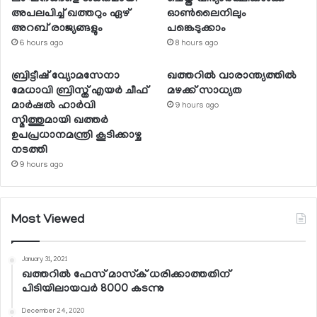
അപലപിച്ച് ഖത്തറും ഏഴ്
ഓണ്‍ലൈനിലും
അറബ് രാജ്യങ്ങളും
പങ്കെടുക്കാം
6 hours ago
8 hours ago
ബ്രിട്ടീഷ് വ്യോമസേനാ
ഖത്തറില്‍ വാരാന്ത്യത്തില്‍
മേധാവി ബ്രിസ്ത് എയര്‍ ചീഫ്
മഴക്ക് സാധ്യത
മാര്‍ഷല്‍ ഹാര്‍വി
9 hours ago
സ്മിത്തുമായി ഖത്തര്‍
ഉപപ്രധാനമന്ത്രി കൂടിക്കാഴ്ച
നടത്തി
9 hours ago
Most Viewed
January 31, 2021
ഖത്തറില്‍ ഫേസ് മാസ്‌ക് ധരിക്കാത്തതിന്
പിടിയിലായവര്‍ 8000 കടന്നു
December 24, 2020