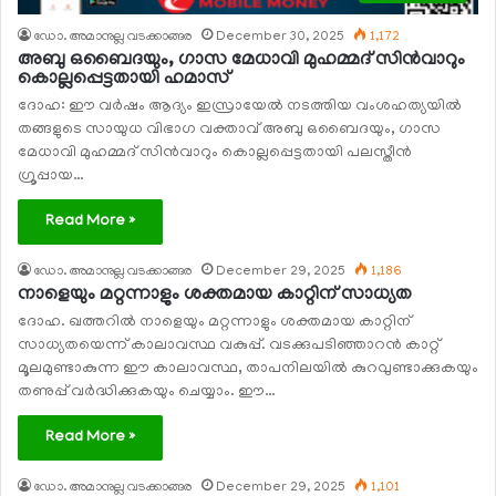
ഡോ. അമാനുല്ല വടക്കാങ്ങര
December 30, 2025
1,172
അബു ഒബൈദയും, ഗാസ മേധാവി മുഹമ്മദ് സിന്‍വാറും
കൊല്ലപ്പെട്ടതായി ഹമാസ്
ദോഹ: ഈ വര്‍ഷം ആദ്യം ഇസ്രായേല്‍ നടത്തിയ വംശഹത്യയില്‍
തങ്ങളുടെ സായുധ വിഭാഗ വക്താവ് അബു ഒബൈദയും, ഗാസ
മേധാവി മുഹമ്മദ് സിന്‍വാറും കൊല്ലപ്പെട്ടതായി പലസ്തീന്‍
ഗ്രൂപ്പായ…
Read More »
ഡോ. അമാനുല്ല വടക്കാങ്ങര
December 29, 2025
1,186
നാളെയും മറ്റന്നാളും ശക്തമായ കാറ്റിന് സാധ്യത
ദോഹ. ഖത്തറില്‍ നാളെയും മറ്റന്നാളും ശക്തമായ കാറ്റിന്
സാധ്യതയെന്ന് കാലാവസ്ഥ വകുപ്പ്. വടക്കുപടിഞ്ഞാറന്‍ കാറ്റ്
മൂലമുണ്ടാകുന്ന ഈ കാലാവസ്ഥ, താപനിലയില്‍ കുറവുണ്ടാക്കുകയും
തണുപ്പ് വര്‍ദ്ധിക്കുകയും ചെയ്യാം. ഈ…
Read More »
ഡോ. അമാനുല്ല വടക്കാങ്ങര
December 29, 2025
1,101