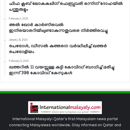
ഫിഫ ക്ലബ് ലോകകപ്പിന് ഫെബ്രുവരി ഒന്നിന് ദോഹയില്‍
പന്തുരുളും
February 1, 2021
അല്‍ ഖോര്‍ കാര്‍ണിവെല്‍
ഇനിയൊരറിയിപ്പുണ്ടാകുന്നതുവരെ നിര്‍ത്തിവെച്ചു
January 31, 2021
പെട്രോള്‍, ഡീസല്‍ കുത്തനെ വര്‍ദ്ധിപ്പിച്ച് ഖത്തര്‍
പെട്രോളിയം
February 5, 2021
ഖത്തറില്‍ 11 വയസ്സുള്ള കുട്ടി കോവിഡ് ബാധിച്ച് മരിച്ചു
ഇന്ന് 398 കോവിഡ് കേസുകള്‍
International Malayaly: Qatar's first Malayalam news portal
connecting Malayalees worldwide. Stay informed on Qatar and