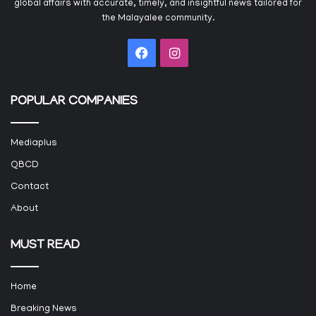
global affairs with accurate, timely, and insightful news tailored for
the Malayalee community.
Facebook
Instagram
POPULAR COMPANIES
Mediaplus
QBCD
Contact
About
MUST READ
Home
Breaking News