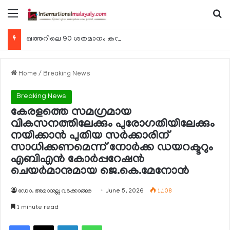
Menu
Se
ഖത്തറിലെ 90 ശതമാനം കമ്പനികളും 2025 ലെ ടാക്‌സ് റിട്ടേണുകള്‍ സമര്‍പ്പിച്ചു
Home
/
Breaking News
Breaking News
കേരളത്തെ സമഗ്രമായ
വികസനത്തിലേക്കും പുരോഗതിയിലേക്കും
നയിക്കാന്‍ പുതിയ സര്‍ക്കാരിന്
സാധിക്കണമെന്ന് നോര്‍ക്ക ഡയറക്ടറും
എബിഎന്‍ കോര്‍പ്പറേഷന്‍
ചെയര്‍മാനുമായ ജെ.കെ.മേനോന്‍
ഡോ. അമാനുല്ല വടക്കാങ്ങര
June 5, 2026
1,108
1 minute read
Facebook
X
LinkedIn
WhatsApp