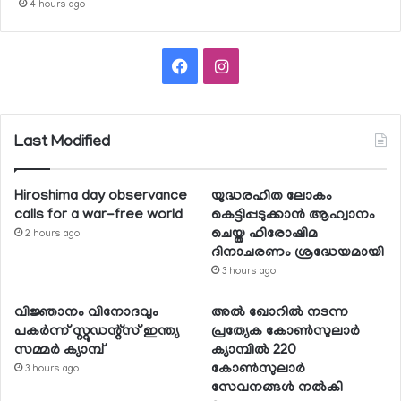
4 hours ago
Facebook
Instagram
Last Modified
Hiroshima day observance
യുദ്ധരഹിത ലോകം
calls for a war-free world
കെട്ടിപ്പടുക്കാന്‍ ആഹ്വാനം
ചെയ്ത ഹിരോഷിമ
2 hours ago
ദിനാചരണം ശ്രദ്ധേയമായി
3 hours ago
വിജ്ഞാനം വിനോദവും
അല്‍ ഖോറില്‍ നടന്ന
പകര്‍ന്ന് സ്റ്റുഡന്റ്‌സ് ഇന്ത്യ
പ്രത്യേക കോണ്‍സുലാര്‍
സമ്മര്‍ ക്യാമ്പ്
ക്യാമ്പില്‍ 220
കോണ്‍സുലാര്‍
3 hours ago
സേവനങ്ങള്‍ നല്‍കി