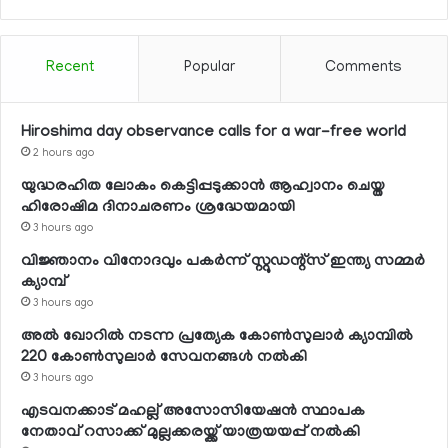
Recent
Popular
Comments
Hiroshima day observance calls for a war-free world
2 hours ago
യുദ്ധരഹിത ലോകം കെട്ടിപ്പടുക്കാന്‍ ആഹ്വാനം ചെയ്ത
ഹിരോഷിമ ദിനാചരണം ശ്രദ്ധേയമായി
3 hours ago
വിജ്ഞാനം വിനോദവും പകര്‍ന്ന് സ്റ്റുഡന്റ്‌സ് ഇന്ത്യ സമ്മര്‍
ക്യാമ്പ്
3 hours ago
അല്‍ ഖോറില്‍ നടന്ന പ്രത്യേക കോണ്‍സുലാര്‍ ക്യാമ്പില്‍
220 കോണ്‍സുലാര്‍ സേവനങ്ങള്‍ നല്‍കി
3 hours ago
എടവനക്കാട് മഹല്ല് അസോസിയേഷന്‍ സ്ഥാപക
നേതാവ് റസാക്ക് മുല്ലക്കരയ്ക്ക് യാത്രയയപ്പ് നല്‍കി