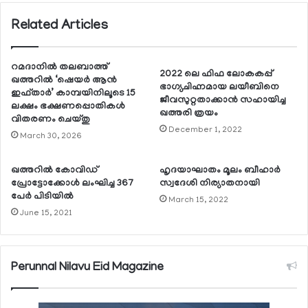
Related Articles
റമദാനില്‍ തലബാത്ത്
2022 ലെ ഫിഫ ലോകകപ്പ്
ഖത്തറില്‍ ‘ഷെയര്‍ ആന്‍
ഭാഗ്യചിഹ്നമായ ലയീബിനെ
ഇഫ്താര്‍’ കാമ്പയിനിലൂടെ 15
ജീവസുറ്റതാക്കാന്‍ സഹായിച്ച
ലക്ഷം ഭക്ഷണപ്പൊതികള്‍
ഖത്തരി ത്രയം
വിതരണം ചെയ്തു
December 1, 2022
March 30, 2026
ഖത്തറില്‍ കോവിഡ്
ഹൃദയാഘാതം മൂലം ബീഹാര്‍
പ്രോട്ടോക്കോള്‍ ലംഘിച്ച 367
സ്വദേശി നിര്യാതനായി
പേര്‍ പിടിയില്‍
March 15, 2022
June 15, 2021
Perunnal Nilavu Eid Magazine