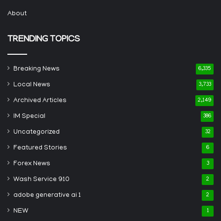
About
TRENDING TOPICS
Breaking News
6,335
Local News
3,733
Archived Articles
2,149
IM Special
386
Uncategorized
32
Featured Stories
6
Forex News
3
Wash Service 910
2
adobe generative ai 1
2
NEW
1