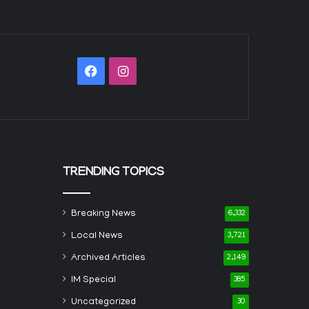
Facebook
Instagram
TRENDING TOPICS
Breaking News
6,332
Local News
3,721
Archived Articles
2,149
IM Special
385
Uncategorized
30