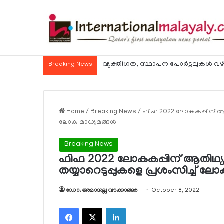
വ്യക്തിഗത, സ്ഥാപന പോര്‍ട്ടലുകള്‍ വഴി
Breaking News
Home
/
Breaking News
/
ഫിഫ 2022 ലോകകപ്പിന് ആതിഥ
ലോക മാധ്യമങ്ങള്‍
Breaking News
ഫിഫ 2022 ലോകകപ്പിന് ആതിഥ്യമര
തയ്യാറെടുപ്പുകളെ പ്രശംസിച്ച് ലോ
ഡോ. അമാനുല്ല വടക്കാങ്ങര
October 8, 2022
Facebook
X
LinkedIn