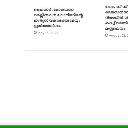
ഹോം ബിസിനസ
ഫൈസര്‍, മോഡേണ
ലൈസന്‍സിം
വാക്സിനുകള്‍ കോവിഡിന്റെ
റിയാലില്‍ ന
ഇന്ത്യന്‍ വകഭേദങ്ങളേയും
കുറച്ച് വാ
പ്രതിരോധിക്കും
മന്ത്രാലയം
May 18, 2021
August 21,