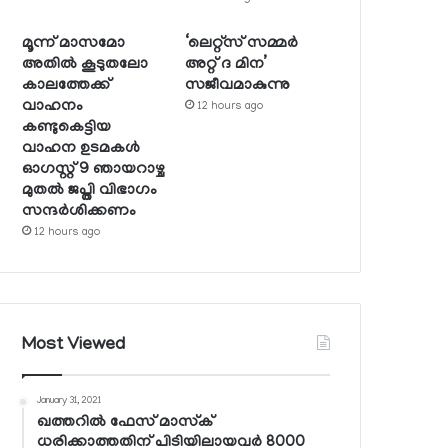
മൂന്ന് മാസമോ
‘ലെറ്റ്‌സ് സമ്മര്‍
അതില്‍ കൂടുതലോ
അറ്റ് ദ മിന’
കാലത്തേക്ക്
സജീവമാകുന്നു
വാഹനം
12 hours ago
കണ്ടുകെട്ടിയ
വാഹന ഉടമകള്‍
ഓഗസ്റ്റ് 9 ഞായറാഴ്ച
മുതല്‍ ജപ്തി വിഭാഗം
സന്ദര്‍ശിക്കണം
12 hours ago
Most Viewed
January 31, 2021
ഖത്തറില്‍ ഫേസ് മാസ്‌ക്
ധരിക്കാത്തതിന് പിടിയിലായവര്‍ 8000