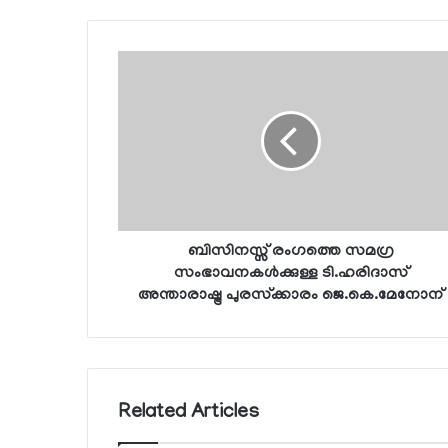
ബിസിനസ്സ് രംഗത്തെ സമഗ്ര
സംഭാവനകള്‍ക്കുള്ള ടി.ഹരിദാസ്
അന്താരാഷ്ട്ര പുരസ്‌ക്കാരം ജെ.കെ.മേനോന്
Related Articles