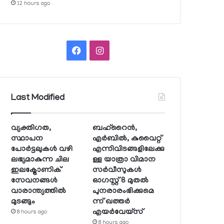
12 hours ago
Facebook
Instagram
Last Modified
വ്യക്തിഗത,
ബഹ്റൈന്‍,
സ്ഥാപന
എര്‍ബില്‍, കുവൈറ്റ്
പോര്‍ട്ടലുകള്‍ വഴി
എന്നിവിടങ്ങളിലേക്കു
ലഭ്യമാകുന്ന ചില
ള്ള യാത്രാ വിമാന
ഇലക്ട്രോണിക്
സര്‍വീസുകള്‍
സേവനങ്ങള്‍
ഓഗസ്റ്റ് 8 മുതല്‍
വാരാന്ത്യത്തില്‍
പുനരാരംഭിക്കുമെ
മുടങ്ങും
ന്ന് ഖത്തര്‍
എയര്‍വേയ്സ്
8 hours ago
8 hours ago