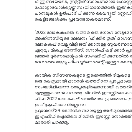
പിന്തുണയോടെ, ബ്രിട്ടീഷ് സ്ഥാപനമായ ഫോസ്
ഫോട്ടോവോള്‍ട്ടെയ്ക് സംവിധാനത്താല്‍ ഇത് കാര
പാനലുകള്‍ ഉല്‍പ്പാദിപ്പിക്കുന്ന വൈദ്യുതി സ്റ്റ
കെട്ടിടങ്ങള്‍ക്കും പ്രയോജനകരമാണ്.
‘2022 ലോകകപ്പില്‍ ഖത്തര്‍ ഒരു ഗോള്‍ നേടുമോ’ 
അക്കിന്‍സിയുടെ ലേഖനം ‘ഫിക്കിര്‍ തുരു’ മാഗസ
ലോകകപ്പ് വെല്ലുവിളി ജയിക്കാനുള്ള സുവര്‍ണ
ഏറ്റവും മികച്ച ടെന്നീസ്, ഗോള്‍ഫ് കളിക്കാര്‍ പ
ഖത്തര്‍ ടൂര്‍ണമെന്റുകള്‍ സംഘടിപ്പിക്കുന്നതില
ദേശത്തെ ആദ്യ ഫിഫ ടൂര്‍ണമെന്റ് എന്തുകൊണ്ടു
കായിക സീസണുകളുടെ തുടക്കത്തില്‍ ടീമുകളെ പരി
ഒരു കേന്ദ്രമായി മാറാന്‍ ഖത്തറിനെ പ്രാപ്തമാക
സംഘടിപ്പിക്കുന്ന രാജ്യങ്ങളിലൊന്നായി ഖത്തറിന
എഴുത്തുകാരന്‍ പറഞ്ഞു. മിഡില്‍ ഈസ്റ്റിലെ കായി
ഫിഫ 2022 ലോകകപ്പിനെതിരായ പ്രചാരണം ഇരട്ട
ഇത് ശ്രദ്ധിക്കുന്നില്ലെന്നും
ഫ്രാന്‍സ് 24 ടെലിവിഷനുമായുള്ള അഭിമുഖത്ത
ഇഎഫ്ഡിഐയിലെ മിഡില്‍ ഈസ്റ്റ്, നോര്‍ത്ത് ആഫ്ര
മാരാരി പറഞ്ഞു.