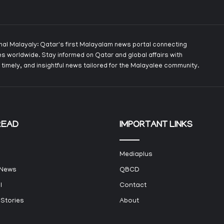
onal Malayaly: Qatar's first Malayalam news portal connecting
s worldwide. Stay informed on Qatar and global affairs with
 timely, and insightful news tailored for the Malayalee community.
READ
IMPORTANT LINKS
Mediaplus
 News
QBCD
l
Contact
 Stories
About