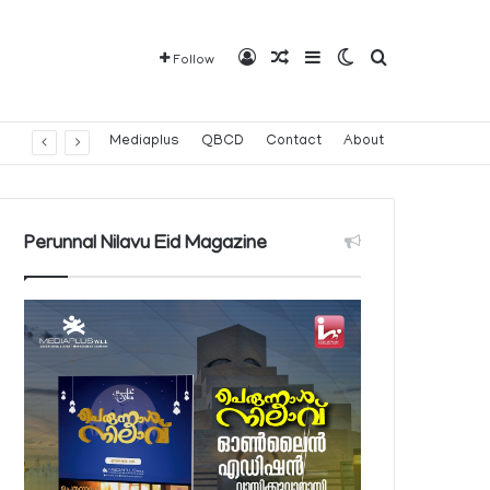
Log In
Random Article
Sidebar
Switch skin
Search for
Follow
Mediaplus
QBCD
Contact
About
Perunnal Nilavu Eid Magazine