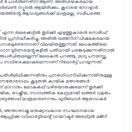
റ്റര്‍ & പാര്‍ട്ണേഴ്സ് ആണ്. അതിശയകരമായ
്‍ബണ്‍ ന്യൂട്രല്‍ ആയിരിക്കും. കൂടാതെ സോളാര്‍
േഡിയത്തിന്റെ ആവശ്യങ്ങള്‍ക്ക് മാത്രമല്ല, സമീപത്തെ
എന്ന തലക്കെട്ടില്‍ തുര്‍ക്കി എഴുത്തുകാരന്‍ സെരിഫ്
ിന്‍ പ്രസിദ്ധീകരിച്ചു, അതില്‍ ഖത്തറിന് വിഷമകരമായ
ാവസരമുണ്ടെന്നാണ് വിലയിരുത്തുന്നത്. ലോകത്തിലെ
്രധാന ടൂര്‍ണമെന്റുകളില്‍ പതിവായി പങ്കെടുക്കുന്നതിനാല്‍
്‍ അപരിചിതമല്ലെന്ന് ലേഖകന്‍ പറഞ്ഞു. മധ്യ പൗരസ്ത്യ
ം സവിശേഷമാകുമെന്നാണ് റിപ്പോര്‍ട്ട് പറയുന്നത്.
ശീലിപ്പിക്കുന്നതിനും പുനരധിവസിപ്പിക്കുന്നതിനുമുള്ള
്കുന്നതോടൊപ്പം കൂടുതല്‍ കായിക മത്സരങ്ങള്‍
് മാറാനും ലോകകപ്പ് വഴിയൊരുക്കുമെന്ന് തുര്‍ക്കി
ക, രാഷ്ട്രീയ, സാമ്പത്തിക കേന്ദ്രമായി ഖത്തര്‍ വളരും.
ത്താപ്പ് മാത്രമാണെന്നും ഫുട്‌ബോള്‍ ആരാധകര്‍
ില്‍, അന്താരാഷ്ട്ര മനുഷ്യാവകാശ സംഘടനയായ
ിക്ക ഡിപ്പാര്‍ട്ട്മെന്റ് ഡയറക്ടര്‍ അബ്ദുല്‍ മജീദ്