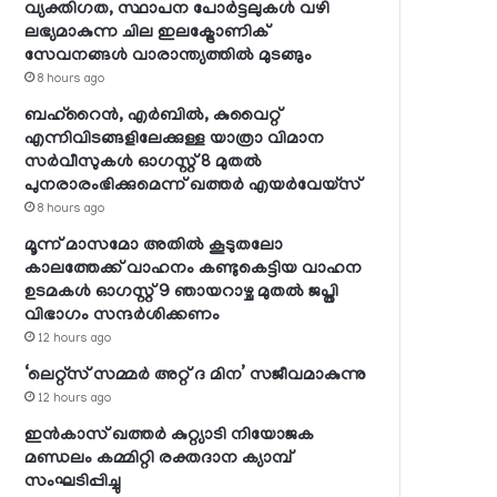
വ്യക്തിഗത, സ്ഥാപന പോര്‍ട്ടലുകള്‍ വഴി
ലഭ്യമാകുന്ന ചില ഇലക്ട്രോണിക്
സേവനങ്ങള്‍ വാരാന്ത്യത്തില്‍ മുടങ്ങും
8 hours ago
ബഹ്റൈന്‍, എര്‍ബില്‍, കുവൈറ്റ്
എന്നിവിടങ്ങളിലേക്കുള്ള യാത്രാ വിമാന
സര്‍വീസുകള്‍ ഓഗസ്റ്റ് 8 മുതല്‍
പുനരാരംഭിക്കുമെന്ന് ഖത്തര്‍ എയര്‍വേയ്സ്
8 hours ago
മൂന്ന് മാസമോ അതില്‍ കൂടുതലോ
കാലത്തേക്ക് വാഹനം കണ്ടുകെട്ടിയ വാഹന
ഉടമകള്‍ ഓഗസ്റ്റ് 9 ഞായറാഴ്ച മുതല്‍ ജപ്തി
വിഭാഗം സന്ദര്‍ശിക്കണം
12 hours ago
‘ലെറ്റ്‌സ് സമ്മര്‍ അറ്റ് ദ മിന’ സജീവമാകുന്നു
12 hours ago
ഇന്‍കാസ് ഖത്തര്‍ കുറ്റ്യാടി നിയോജക
മണ്ഡലം കമ്മിറ്റി രക്തദാന ക്യാമ്പ്
സംഘടിപ്പിച്ചു