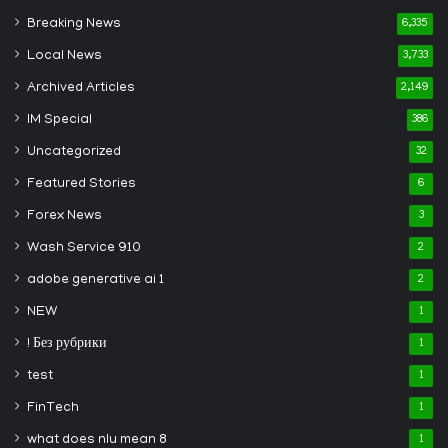
Breaking News
6,335
Local News
3,733
Archived Articles
2,149
IM Special
386
Uncategorized
32
Featured Stories
6
Forex News
3
Wash Service 910
2
adobe generative ai 1
2
NEW
1
! Без рубрики
1
test
1
FinTech
1
what does nlu mean 8
1