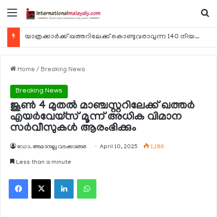
Menu
Se
യാത്രക്കാര്‍ക്ക് ഖത്തറിലേക്ക് കൊണ്ടുവരാവുന്ന 140 നിയന്ത്രിത മരുന്നുകളുടെ പട്ടിക പ്രസിദ്ധീകരിച്ച് പൊതുജനാരോഗ്യ മന്ത്രാലയം
Home
/
Breaking News
Breaking News
ജൂണ്‍ 4 മുതല്‍ മാഞ്ചസ്റ്ററിലേക്ക് ഖത്തര്‍
എയര്‍വേയ്സ് മൂന്ന് അധിക വിമാന
സര്‍വീസുകള്‍ ആരംഭിക്കും
ഡോ. അമാനുല്ല വടക്കാങ്ങര
April 10, 2025
1,186
Less than a minute
Facebook
X
LinkedIn
WhatsApp