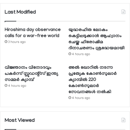
Last Modified
Hiroshima day observance
യുദ്ധരഹിത ലോകം
calls for a war-free world
കെട്ടിപ്പടുക്കാന്‍ ആഹ്വാനം
ചെയ്ത ഹിരോഷിമ
3 hours ago
ദിനാചരണം ശ്രദ്ധേയമായി
4 hours ago
വിജ്ഞാനം വിനോദവും
അല്‍ ഖോറില്‍ നടന്ന
പകര്‍ന്ന് സ്റ്റുഡന്റ്‌സ് ഇന്ത്യ
പ്രത്യേക കോണ്‍സുലാര്‍
സമ്മര്‍ ക്യാമ്പ്
ക്യാമ്പില്‍ 220
കോണ്‍സുലാര്‍
4 hours ago
സേവനങ്ങള്‍ നല്‍കി
4 hours ago
Most Viewed