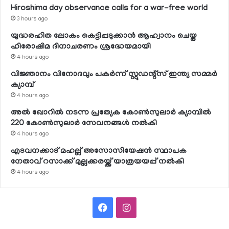
Hiroshima day observance calls for a war-free world
3 hours ago
യുദ്ധരഹിത ലോകം കെട്ടിപ്പടുക്കാന്‍ ആഹ്വാനം ചെയ്ത
ഹിരോഷിമ ദിനാചരണം ശ്രദ്ധേയമായി
4 hours ago
വിജ്ഞാനം വിനോദവും പകര്‍ന്ന് സ്റ്റുഡന്റ്‌സ് ഇന്ത്യ സമ്മര്‍
ക്യാമ്പ്
4 hours ago
അല്‍ ഖോറില്‍ നടന്ന പ്രത്യേക കോണ്‍സുലാര്‍ ക്യാമ്പില്‍
220 കോണ്‍സുലാര്‍ സേവനങ്ങള്‍ നല്‍കി
4 hours ago
എടവനക്കാട് മഹല്ല് അസോസിയേഷന്‍ സ്ഥാപക
നേതാവ് റസാക്ക് മുല്ലക്കരയ്ക്ക് യാത്രയയപ്പ് നല്‍കി
4 hours ago
Facebook
Instagram