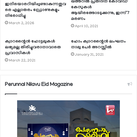
ഖത്തറില്‍ പ്രതിദിന കോവിഡ്
ഇനിയൊരറിയിപ്പുണ്ടാകുന്നതുവ
കേസുകള്‍
രെ എല്ലാതരം ഡ്രോണുകളും
ആയിരത്തോടടുക്കുന്നു, ഇന്ന് 7
നിരോധിച്ചു
മരണം
March 2, 2026
April 10, 2021
ക്വാറന്റൈന്‍ ഹോട്ടലുകള്‍
ഹോം ക്വാറന്റൈന്‍ ലംഘനം
ലഭ്യമല്ല തിരിച്ചുവരാനാവാതെ
നാലു പേര്‍ അറസ്റ്റില്‍
പ്രവാസികള്‍
January 31, 2021
March 22, 2021
Perunnal Nilavu Eid Magazine