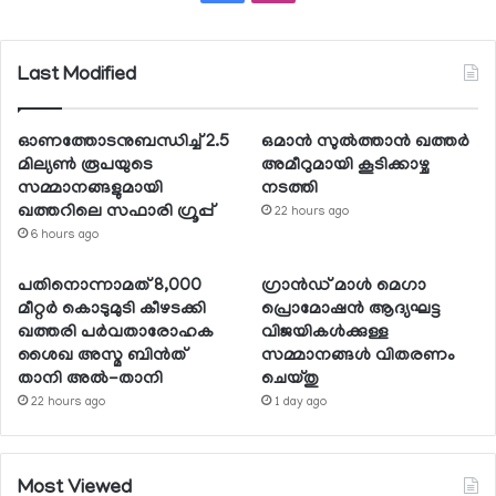
Last Modified
ഓണത്തോടനുബന്ധിച്ച് 2.5
ഒമാന്‍ സുല്‍ത്താന്‍ ഖത്തര്‍
മില്യണ്‍ രൂപയുടെ
അമീറുമായി കൂടിക്കാഴ്ച
സമ്മാനങ്ങളുമായി
നടത്തി
ഖത്തറിലെ സഫാരി ഗ്രൂപ്പ്
22 hours ago
6 hours ago
പതിനൊന്നാമത് 8,000
ഗ്രാന്‍ഡ് മാള്‍ മെഗാ
മീറ്റര്‍ കൊടുമുടി കീഴടക്കി
പ്രൊമോഷന്‍ ആദ്യഘട്ട
ഖത്തരി പര്‍വതാരോഹക
വിജയികള്‍ക്കുള്ള
ശൈഖ അസ്മ ബിന്‍ത്
സമ്മാനങ്ങള്‍ വിതരണം
താനി അല്‍-താനി
ചെയ്തു
22 hours ago
1 day ago
Most Viewed