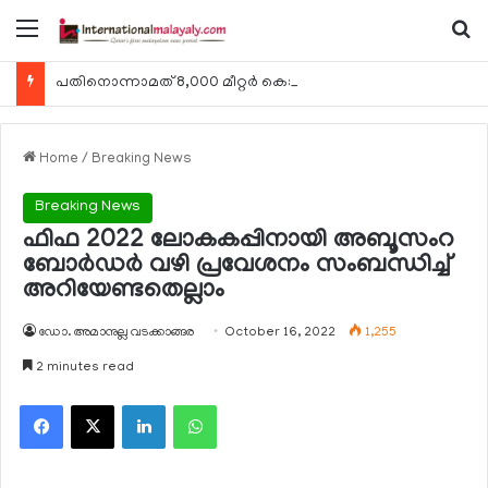
Menu
Se
പതിനൊന്നാമത് 8,000 മീറ്റര്‍ കൊടുമുടി കീഴടക്കി ഖത്തരി പര്‍വതാരോഹക ശൈഖ അസ്മ ബിന്‍ത് താനി അല്‍-താനി
Home
/
Breaking News
Breaking News
ഫിഫ 2022 ലോകകപ്പിനായി അബൂസംറ
ബോര്‍ഡര്‍ വഴി പ്രവേശനം സംബന്ധിച്ച്
അറിയേണ്ടതെല്ലാം
ഡോ. അമാനുല്ല വടക്കാങ്ങര
October 16, 2022
1,255
2 minutes read
Facebook
X
LinkedIn
WhatsApp