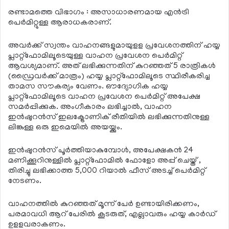
രണ്ടാമത്തെ വിഭാഗം : അസാധാരണമായ എന്‍ട്രി
പെര്‍മിറ്റുള്ള ആരാധകരാണ്.
അവര്‍ക്ക് സ്വന്തം വാഹനങ്ങളുമായുളള പ്രവേശനത്തിന് ഹയ്യ
പ്ലാറ്റ്ഫോമിലൂടെയുള്ള വാഹന പ്രവേശന പെര്‍മിറ്റ്
ആവശ്യമാണ്. അത് ലഭിക്കുന്നതിന് കുറഞ്ഞത് 5 രാത്രികള്‍
(ഡ്രൈവര്‍ക്ക് മാത്രം) ഹയ്യ പ്ലാറ്റ്ഫോമിലൂടെ സ്ഥിരീകരിച്ച
താമസ സൗകര്യം വേണം. ഔദ്യോഗിക ഹയ്യ
പ്ലാറ്റ്ഫോമിലൂടെ വാഹന പ്രവേശന പെര്‍മിറ്റ് അപേക്ഷ
സമര്‍പ്പിക്കുക. അംഗീകാരം ലഭിച്ചാല്‍, വാഹന
ഇന്‍ഷുറന്‍സ് ഇലക്ട്രോണിക് രീതിയില്‍ ലഭിക്കുന്നതിനുള്ള
ലിങ്കുള്ള ഒരു ഇമെയില്‍ അയയ്ക്കും.
ഇന്‍ഷുറന്‍സ് പൂര്‍ത്തിയാകുമ്പോള്‍, അപേക്ഷകന്‍ 24
മണിക്കൂറിനുള്ളില്‍ പ്ലാറ്റ്ഫോമില്‍ ഫോളോ അപ്പ് ചെയ്ത് ,
തിരിച്ചു ലഭിക്കാത്ത 5,000 റിയാല്‍ ഫീസ് അടച്ച് പെര്‍മിറ്റ്
നേടണം.
വാഹനത്തില്‍ കുറഞ്ഞത് മൂന്ന് പേര്‍ ഉണ്ടായിരിക്കണം,
പരമാവധി ആറ് പേരില്‍ കൂടരുത്, എല്ലാവരും ഹയ്യ കാര്‍ഡ്
ഉളളവരാകണം.