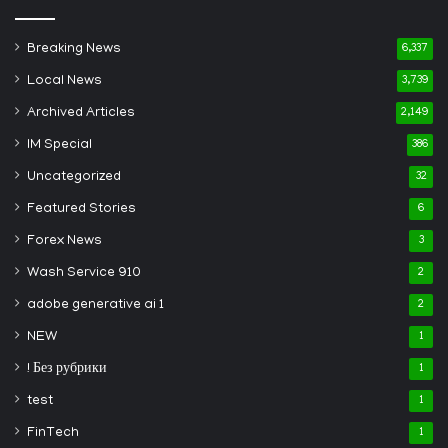
Breaking News
6,337
Local News
3,739
Archived Articles
2,149
IM Special
386
Uncategorized
32
Featured Stories
6
Forex News
3
Wash Service 910
2
adobe generative ai 1
2
NEW
1
! Без рубрики
1
test
1
FinTech
1