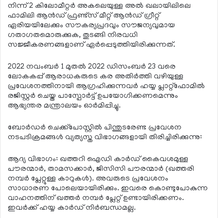
നിന്ന് 2 കിലോമീറ്റര്‍ അകലെയുള്ള അല്‍ ഖലായിലിലെ
ഫാമിലി ആന്‍ഡ് ഫ്രണ്ട്സ് മീറ്റ് ആന്‍ഡ് ഗ്രീറ്റ്
ഏരിയയിലേക്കും സൗകര്യപ്രദവും സൗജന്യവുമായ
ഗതാഗതമൊരുക്കുക, തുടങ്ങി നിരവധി
സജ്ജീകരണങ്ങളാണ് ഏര്‍പ്പെടുത്തിയിരിക്കുന്നത്.
2022 നവംബര്‍ 1 മുതല്‍ 2022 ഡിസംബര്‍ 23 വരെ
ലോകകപ്പ് ആരാധകരുടെ കര അതിര്‍ത്തി വഴിയുള്ള
പ്രവേശനത്തിനായി ആഗ്രഹിക്കുന്നവര്‍ ഹയ്യ പ്ലാറ്റ്ഫോമില്‍
രജിസ്റ്റര്‍ ചെയ്ത പാസ്പോര്‍ട്ട് ഉപയോഗിക്കണമെന്നും
ആഭ്യന്തര മന്ത്രാലയം ഓര്‍മിപ്പിച്ചു.
ബോര്‍ഡര്‍ ചെക്ക്പോസ്റ്റില്‍ പിന്തുടരേണ്ട പ്രവേശന
നടപടിക്രമങ്ങള്‍ വ്യത്യസ്ത വിഭാഗങ്ങളായി തിരിച്ചിരിക്കുന്നു:
ആദ്യ വിഭാഗം: ഖത്തറി ഐഡി കാര്‍ഡ് കൈവശമുള്ള
പൗരന്മാര്‍, താമസക്കാര്‍, ജിസിസി പൗരന്മാര്‍ (ഖത്തരി
നമ്പര്‍ പ്ലേറ്റുള്ള കാറുകള്‍). അവരുടെ പ്രവേശനം
സാധാരണ പോലെയായിരിക്കും. ഇവരെ കൊണ്ടുപോകുന്ന
വാഹനത്തിന് ഖത്തര്‍ നമ്പര്‍ പ്ലേറ്റ് ഉണ്ടായിരിക്കണം.
ഇവര്‍ക്ക് ഹയ്യ കാര്‍ഡ് നിര്‍ബന്ധമല്ല.