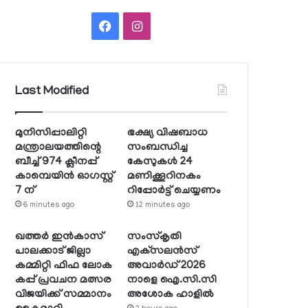
Facebook
Instagram
Last Modified
മുനിസിപ്പാലിറ്റി
ഭക്ഷ്യ വിഷബാധ
മന്ത്രാലയത്തിന്റെ
സംബന്ധിച്ച
ബീച്ച് 974 ക്ലീനപ്പ്
കേസുകള്‍ 24
കാമ്പെയിന്‍ ഓഗസ്റ്റ്
മണിക്കൂറിനകം
7 ന്
റിപ്പോര്‍ട്ട് ചെയ്യണം
6 minutes ago
12 minutes ago
ഖത്തര്‍ ഇന്‍കാസ്
സംസ്‌കൃതി
പാലക്കാട് ജില്ലാ
എക്‌സലന്‍സ്
കമ്മിറ്റി ഫിഫ ലോക
അവാര്‍ഡ് 2026
കപ്പ് പ്രവചന മത്സര
നാളെ ഐ.സി.സി
വിജയിക്ക് സമ്മാനം
അശോക ഹാളില്‍