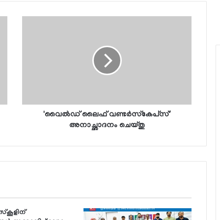
'വൈല്‍ഡ് ലൈഫ് വണ്ടര്‍സ്‌കേപ്‌സ്'
അനാച്ഛാദനം ചെയ്തു
സ്‌കൂളിന്