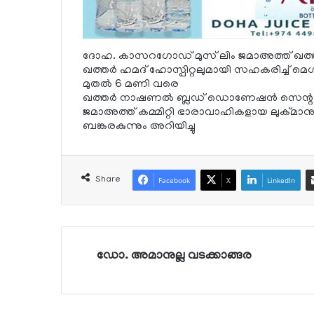
ദോഹ. കാസറഗോഡ് മുസ് ലിം ജമാഅത്ത് ഖത്തറ
ഖത്തര്‍ ഹമദ് ഹോസ്പിറ്റലുമായി സഹകരിച്ച് മെഗാ ര
മുതല്‍ 6 മണി വരെ
ഖത്തര്‍ നാഷണല്‍ ബ്ലഡ് ഡൊണേഷന്‍ സെന്ററില
ജമാഅത്ത് കമ്മിറ്റി ഭാരാവാഹികളായ ലുക്മാനുല
ബങ്കരകുന്നും അറിയിച്ചു
Share
Facebook
X
LinkedIn
ഡോ. അമാനുല്ല വടക്കാങ്ങര