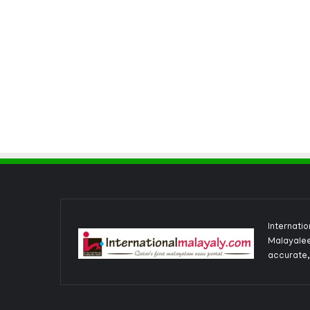
Internati
Malayalee
accurate,