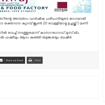
ിന്റെ അമ്പതാം വാര്‍ഷിക പരിപാടിയുടെ ഭാഗമായി
ക്തദാന ക്യാമ്പ് ജൂണ്‍ 20 വെള്ളിയാഴ്ച ഉച്ചയ്ക്ക് 1 മണി
്‍ വെച്ച് നടത്തുമെന്ന് കാസറഗോഡ് മുസ് ലിം
്‍ ഹക്കീമും ആദം കുഞ്ഞി തളങ്കരയും ബഷീര്‍
Share via Email
Print