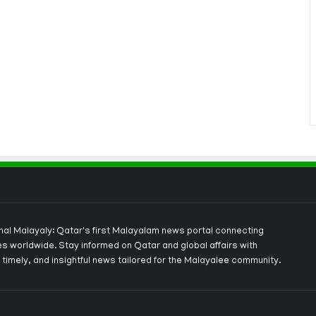
onal Malayaly: Qatar's first Malayalam news portal connecting
s worldwide. Stay informed on Qatar and global affairs with
 timely, and insightful news tailored for the Malayalee community.