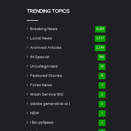
TRENDING TOPICS
Breaking News
6,329
Local News
3,717
Archived Articles
2,149
IM Special
384
Uncategorized
30
Featured Stories
6
Forex News
3
Wash Service 910
2
adobe generative ai 1
2
NEW
1
! Без рубрики
1