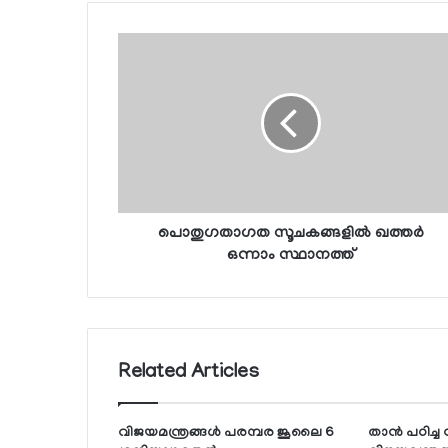
പൊതുഗതാഗത സൂചകങ്ങളില്‍ ഖത്തര്‍
ഒന്നാം സ്ഥാനത്ത്
Related Articles
വിജയമന്ത്രങ്ങള്‍ പരമ്പര ജൂലൈ 6
താന്‍ പഠിച്ച 