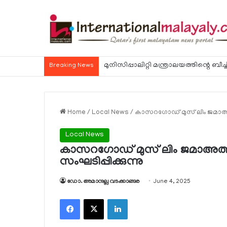
ഭക്ഷ്യ വിഷബാധ സംബന്ധിച്ച കേസുകള്‍ 
Breaking News
Home
/
Local News
/
കാസറഗോഡ് മുസ് ലിം ജമാഅത്ത്
Local News
കാസറഗോഡ് മുസ് ലിം ജമാഅത്ത് 
സംഘടിപ്പിക്കുന്നു
ഡോ. അമാനുല്ല വടക്കാങ്ങര
June 4, 2025
Facebook
X
LinkedIn