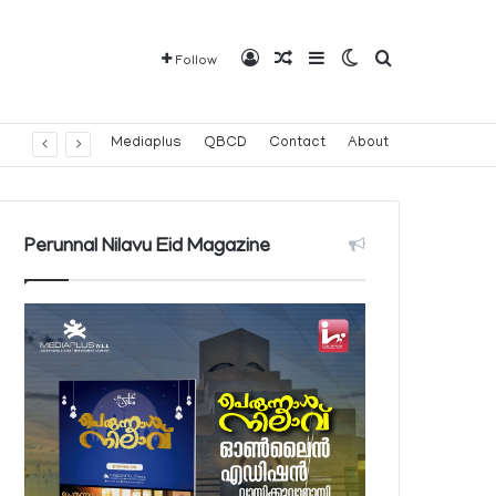
Log In
Random Article
Sidebar
Switch skin
Search for
Follow
Mediaplus
QBCD
Contact
About
Perunnal Nilavu Eid Magazine