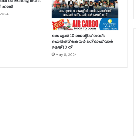
്ങള്‍ സമ്മാനിച്ച് ഡോ.
ി ഹാജി
 2024
കെ എല്‍ 10 ലജന്റ്‌സ് നസീം
ഹെല്‍ത്ത് കെയര്‍ ടഗ് ഓഫ് വാര്‍
മെയ് 10 ന്
May 6, 2024