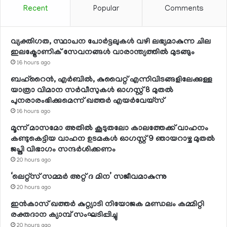
Recent
Popular
Comments
വ്യക്തിഗത, സ്ഥാപന പോര്‍ട്ടലുകള്‍ വഴി ലഭ്യമാകുന്ന ചില
ഇലക്ട്രോണിക് സേവനങ്ങള്‍ വാരാന്ത്യത്തില്‍ മുടങ്ങും
16 hours ago
ബഹ്റൈന്‍, എര്‍ബില്‍, കുവൈറ്റ് എന്നിവിടങ്ങളിലേക്കുള്ള
യാത്രാ വിമാന സര്‍വീസുകള്‍ ഓഗസ്റ്റ് 8 മുതല്‍
പുനരാരംഭിക്കുമെന്ന് ഖത്തര്‍ എയര്‍വേയ്സ്
16 hours ago
മൂന്ന് മാസമോ അതില്‍ കൂടുതലോ കാലത്തേക്ക് വാഹനം
കണ്ടുകെട്ടിയ വാഹന ഉടമകള്‍ ഓഗസ്റ്റ് 9 ഞായറാഴ്ച മുതല്‍
ജപ്തി വിഭാഗം സന്ദര്‍ശിക്കണം
20 hours ago
‘ലെറ്റ്‌സ് സമ്മര്‍ അറ്റ് ദ മിന’ സജീവമാകുന്നു
20 hours ago
ഇന്‍കാസ് ഖത്തര്‍ കുറ്റ്യാടി നിയോജക മണ്ഡലം കമ്മിറ്റി
രക്തദാന ക്യാമ്പ് സംഘടിപ്പിച്ചു
20 hours ago