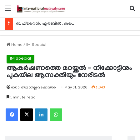
Menu
Se
ബഹ്റൈന്‍, എര്‍ബില്‍, കുവൈറ്റ് എന്നിവിടങ്ങളിലേക്കുള്ള യാത്രാ വിമാന സര്‍വീസുകള്‍ ഓഗസ്റ്റ് 8 മുതല്‍ പുനരാരംഭിക്കുമെന്ന് ഖത്തര്‍ എയര്‍വേയ്സ്
Home
/
IM Special
IM Special
ആകര്‍ഷണത്തെ മറയ്ക്കല്‍ – നിക്കോട്ടിനും
പുകയില ആസക്തിയും നേരിടല്‍
ഡോ. അമാനുല്ല വടക്കാങ്ങര
May 31, 2026
1,043
1 minute read
Facebook
X
LinkedIn
WhatsApp