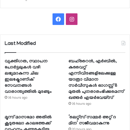
Facebook
Instagram
Last Modified
വ്യക്തിഗത, സ്ഥാപന
ബഹ്റൈന്‍, എര്‍ബില്‍,
പോര്‍ട്ടലുകള്‍ വഴി
കുവൈറ്റ്
ലഭ്യമാകുന്ന ചില
എന്നിവിടങ്ങളിലേക്കുള്ള
ഇലക്ട്രോണിക്
യാത്രാ വിമാന
സേവനങ്ങള്‍
സര്‍വീസുകള്‍ ഓഗസ്റ്റ് 8
വാരാന്ത്യത്തില്‍ മുടങ്ങും
മുതല്‍ പുനരാരംഭിക്കുമെന്ന്
ഖത്തര്‍ എയര്‍വേയ്സ്
16 hours ago
16 hours ago
മൂന്ന് മാസമോ അതില്‍
‘ലെറ്റ്‌സ് സമ്മര്‍ അറ്റ് ദ
കൂടുതലോ കാലത്തേക്ക്
മിന’ സജീവമാകുന്നു
വാഹനം കണ്ടുകെട്ടിയ
20 hours ago