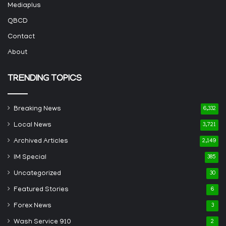
Mediaplus
QBCD
Contact
About
TRENDING TOPICS
Breaking News
6,332
Local News
3,721
Archived Articles
2,149
IM Special
385
Uncategorized
30
Featured Stories
6
Forex News
3
Wash Service 910
2