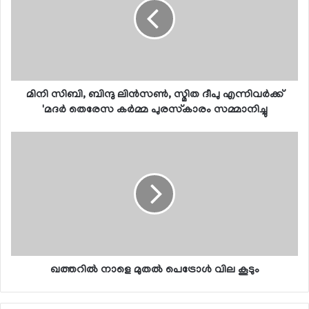
മിനി സിബി, ബിന്ദു ലിന്‍സണ്‍, സ്മിത ദീപു എന്നിവര്‍ക്ക്
'മദര്‍ തെരേസ കര്‍മ്മ പുരസ്‌കാരം സമ്മാനിച്ചു
ഖത്തറിൽ നാളെ മുതൽ പെട്രോൾ വില കൂടും