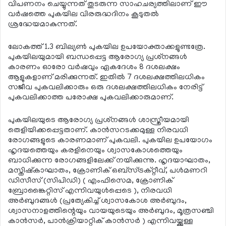
വിപണനം ചെയ്യുന്നത് തുടരുന്ന സാഹചര്യത്തിലാണ് ഈ
വര്‍ഷത്തെ പുകയില വിരരുദ്ധദിനം കൂടുതല്‍
ശ്രദ്ധേയമാകുന്നത്.
ലോകത്ത് 1.3 ബില്യണ്‍ പുകയില ഉപയോക്താക്കളുണ്ടത്രേ.
പുകയിലയുമായി ബന്ധപ്പെട്ട ആരോഗ്യ പ്രശ്‌നങ്ങള്‍
കാരണം ഓരോ വര്‍ഷവും ഏകദേശം 8 ദശലക്ഷം
ആളുകളാണ് മരിക്കുന്നത്. ഇതില്‍ 7 ദശലക്ഷത്തിലധികം
സജീവ പുകവലിക്കാരും ഒരു ദശലക്ഷത്തിലധികം നേരിട്ട്
പുകവലിക്കാത്ത പരോക്ഷ പുകവലിക്കാരുമാണ്.
പുകയിലയുടെ ആരോഗ്യ പ്രശ്‌നങ്ങള്‍ ശാസ്ത്രീയമായി
തെളിയിക്കപ്പെട്ടതാണ്. കാന്‍സറടക്കമുള്ള നിരവധി
രോഗങ്ങളുടെ കാരണമാണ് പുകവലി. പുകയില ഉപയോഗം
ഹൃദയത്തെയും കരളിനെയും ശ്വാസകോശത്തെയും
ബാധിക്കുന്ന രോഗങ്ങളിലേക്ക് നയിക്കുന്നു. ഹൃദയാഘാതം,
മസ്തിഷ്‌കാഘാതം, ക്രോണിക് ഒബ്‌സ്ട്രക്റ്റീവ്, പള്‍മണറി
ഡിസീസ് (സിപിഡി) ( എംഫിസെമ, ക്രോണിക്
ബ്രോങ്കൈറ്റിസ് എന്നിവയുള്‍പ്പെടെ ), നിരവധി
അര്‍ബുദങ്ങള്‍ (പ്രത്യേകിച്ച് ശ്വാസകോശ അര്‍ബുദം,
ശ്വാസനാളത്തിന്റെയും വായയുടെയും അര്‍ബുദം, മൂത്രസഞ്ചി
കാന്‍സര്‍, പാന്‍ക്രിയാറ്റിക് കാന്‍സര്‍ ) എന്നിവയ്ക്കുള്ള