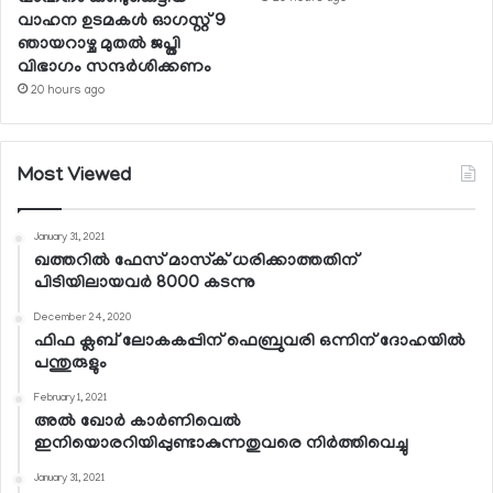
വാഹന ഉടമകള്‍ ഓഗസ്റ്റ് 9
ഞായറാഴ്ച മുതല്‍ ജപ്തി
വിഭാഗം സന്ദര്‍ശിക്കണം
20 hours ago
Most Viewed
January 31, 2021
ഖത്തറില്‍ ഫേസ് മാസ്‌ക് ധരിക്കാത്തതിന്
പിടിയിലായവര്‍ 8000 കടന്നു
December 24, 2020
ഫിഫ ക്ലബ് ലോകകപ്പിന് ഫെബ്രുവരി ഒന്നിന് ദോഹയില്‍
പന്തുരുളും
February 1, 2021
അല്‍ ഖോര്‍ കാര്‍ണിവെല്‍
ഇനിയൊരറിയിപ്പുണ്ടാകുന്നതുവരെ നിര്‍ത്തിവെച്ചു
January 31, 2021