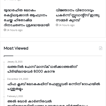
യുദ്ധരഹിത ലോകം
വിജ്ഞാനം വിനോദവും
കെട്ടിപ്പടുക്കാന്‍ ആഹ്വാനം
പകര്‍ന്ന് സ്റ്റുഡന്റ്‌സ് ഇന്ത്യ
ചെയ്ത ഹിരോഷിമ
സമ്മര്‍ ക്യാമ്പ്
ദിനാചരണം ശ്രദ്ധേയമായി
14 hours ago
14 hours ago
Most Viewed
January 31, 2021
ഖത്തറില്‍ ഫേസ് മാസ്‌ക് ധരിക്കാത്തതിന്
പിടിയിലായവര്‍ 8000 കടന്നു
December 24, 2020
ഫിഫ ക്ലബ് ലോകകപ്പിന് ഫെബ്രുവരി ഒന്നിന് ദോഹയില്‍
പന്തുരുളും
February 1, 2021
അല്‍ ഖോര്‍ കാര്‍ണിവെല്‍