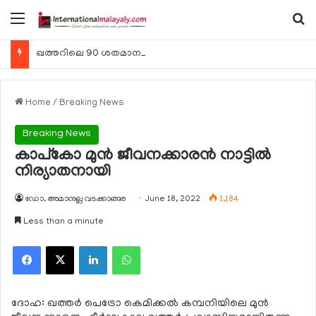
Menu
Se
ഖത്തറിലെ 90 ശതമാനം കമ്പനികളും 2025 ലെ ടാക്‌സ് റിട്ടേണുകള്‍ സമര്‍പ്പിച്ചു
Home
/
Breaking News
Breaking News
കാപ്‌കോ മുന്‍ ജീവനക്കാരന്‍ നാട്ടില്‍
നിര്യാതനായി
ഡോ. അമാനുല്ല വടക്കാങ്ങര
June 18, 2022
1,184
Less than a minute
Facebook
X
LinkedIn
WhatsApp
ദോഹ: ഖത്തര്‍ പെട്രോ കെമിക്കല്‍ കമ്പനിയിലെ മുന്‍