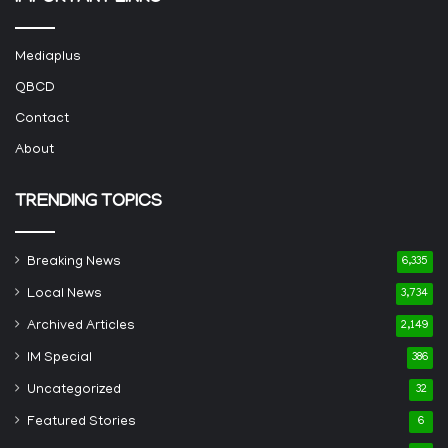
Mediaplus
QBCD
Contact
About
TRENDING TOPICS
Breaking News
6,335
Local News
3,734
Archived Articles
2,149
IM Special
386
Uncategorized
32
Featured Stories
6