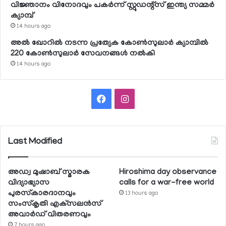
വിജ്ഞാനം വിനോദവും പകര്‍ന്ന് സ്റ്റുഡന്റ്‌സ് ഇന്ത്യ സമ്മര്‍
ക്യാമ്പ്
14 hours ago
അല്‍ ഖോറില്‍ നടന്ന പ്രത്യേക കോണ്‍സുലാര്‍ ക്യാമ്പില്‍
220 കോണ്‍സുലാര്‍ സേവനങ്ങള്‍ നല്‍കി
14 hours ago
Facebook
Instagram
Last Modified
അഡ്വ മുഷാബ് സ്മാരക
Hiroshima day observance
വിദ്യാഭ്യാസ
calls for a war-free world
പുരസ്‌കാരദാനവും
13 hours ago
സംസ്‌കൃതി എക്‌സലന്‍സ്
അവാര്‍ഡ് വിതരണവും
7 hours ago