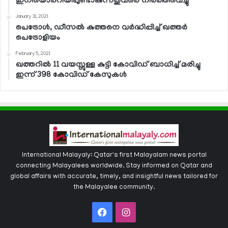
ഇനിയൊരറിയിപ്പുണ്ടാകുന്നതുവരെ നിര്‍ത്തിവെച്ചു
January 31, 2021
പെട്രോള്‍, ഡീസല്‍ കുത്തനെ വര്‍ദ്ധിപ്പിച്ച് ഖത്തര്‍
പെട്രോളിയം
February 5, 2021
ഖത്തറില്‍ 11 വയസ്സുള്ള കുട്ടി കോവിഡ് ബാധിച്ച് മരിച്ചു
ഇന്ന് 398 കോവിഡ് കേസുകള്‍
International Malayaly: Qatar's first Malayalam news portal
connecting Malayalees worldwide. Stay informed on Qatar and
global affairs with accurate, timely, and insightful news tailored for
the Malayalee community.
Facebook
Instagram