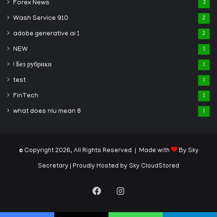
Forex News
3
Wash Service 910
2
adobe generative ai 1
2
NEW
1
! Без рубрики
1
test
1
FinTech
1
what does nlu mean 8
1
© Copyright 2026, All Rights Reserved | Made with
By Sky
Secretary
| Proudly Hosted by
Sky CloudStored
Facebook
Instagram