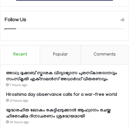
Follow Us
Recent
Popular
Comments
അഡ്വ മുഷാബ് സ്മാരക വിദ്യാഭ്യാസ പുരസ്‌കാരദാനവും
സംസ്‌കൃതി എക്‌സലന്‍സ് അവാര്‍ഡ് വിതരണവും
7 hours ago
Hiroshima day observance calls for a war-free world
13 hours ago
യുദ്ധരഹിത ലോകം കെട്ടിപ്പടുക്കാന്‍ ആഹ്വാനം ചെയ്ത
ഹിരോഷിമ ദിനാചരണം ശ്രദ്ധേയമായി
14 hours ago