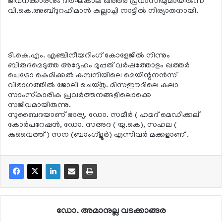
ജീവനക്കാരനും ദീര്‍ഘകാല ഖത്തര്‍ പ്രവാസിയുമായിരുന്ന
വി.കെ.അബ്ദുറഹിമാന്‍ കല്ലാച്ചി നാട്ടില്‍ നിര്യാതനായി.
ടി.കെ.എം. എഞ്ചിനീയറിംഗ് കോളേജില്‍ നിന്നും
ബിരുദമെടുത്ത അദ്ദേഹം മുപ്പത് വര്‍ഷത്തോളം ഖത്തര്‍
പെട്രോ കെമിക്കല്‍ കമ്പനിയിലെ മെയിന്റനന്‍സ്
വിഭാഗത്തില്‍ ജോലി ചെയ്തു. മിസഈദിലെ കലാ
സാംസ്‌കാരിക പ്രവര്‍ത്തനങ്ങളിലൊക്കെ
സജീവമായിരുന്നു.
സുബൈദയാണ് ഭാര്യ. ഡോ. സമീര്‍ ( ഹമദ് മെഡിക്കല്
കോര്‍പറേഷന്‍, ഡോ. സഅദ ( യു.കെ), സഹല (
കുവൈത്ത് ) സന (ബാംഗ്‌ളൂര്‍) എന്നിവര്‍ മക്കളാണ് .
ഡോ. അമാനുല്ല വടക്കാങ്ങര