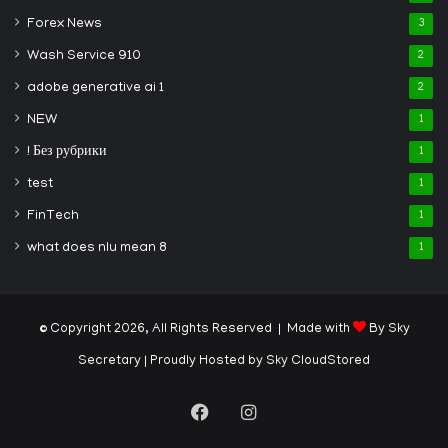
Forex News
3
Wash Service 910
2
adobe generative ai 1
2
NEW
1
! Без рубрики
1
test
1
FinTech
1
what does nlu mean 8
1
© Copyright 2026, All Rights Reserved | Made with
By Sky
Secretary
| Proudly Hosted by
Sky CloudStored
Facebook
Instagram