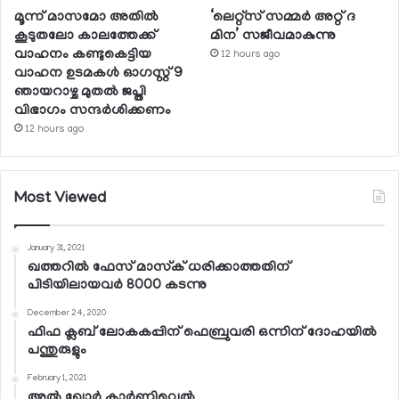
മൂന്ന് മാസമോ അതില്‍
‘ലെറ്റ്‌സ് സമ്മര്‍ അറ്റ് ദ
കൂടുതലോ കാലത്തേക്ക്
മിന’ സജീവമാകുന്നു
വാഹനം കണ്ടുകെട്ടിയ
12 hours ago
വാഹന ഉടമകള്‍ ഓഗസ്റ്റ് 9
ഞായറാഴ്ച മുതല്‍ ജപ്തി
വിഭാഗം സന്ദര്‍ശിക്കണം
12 hours ago
Most Viewed
January 31, 2021
ഖത്തറില്‍ ഫേസ് മാസ്‌ക് ധരിക്കാത്തതിന്
പിടിയിലായവര്‍ 8000 കടന്നു
December 24, 2020
ഫിഫ ക്ലബ് ലോകകപ്പിന് ഫെബ്രുവരി ഒന്നിന് ദോഹയില്‍
പന്തുരുളും
February 1, 2021
അല്‍ ഖോര്‍ കാര്‍ണിവെല്‍