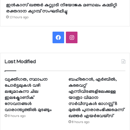
ഇന്‍കാസ് ഖത്തര്‍ കുറ്റ്യാടി നിയോജക മണ്ഡലം കമ്മിറ്റി
രക്തദാന ക്യാമ്പ് സംഘടിപ്പിച്ചു
13 hours ago
Facebook
Instagram
Last Modified
വ്യക്തിഗത, സ്ഥാപന
ബഹ്റൈന്‍, എര്‍ബില്‍,
പോര്‍ട്ടലുകള്‍ വഴി
കുവൈറ്റ്
ലഭ്യമാകുന്ന ചില
എന്നിവിടങ്ങളിലേക്കുള്ള
ഇലക്ട്രോണിക്
യാത്രാ വിമാന
സേവനങ്ങള്‍
സര്‍വീസുകള്‍ ഓഗസ്റ്റ് 8
വാരാന്ത്യത്തില്‍ മുടങ്ങും
മുതല്‍ പുനരാരംഭിക്കുമെന്ന്
ഖത്തര്‍ എയര്‍വേയ്സ്
8 hours ago
8 hours ago