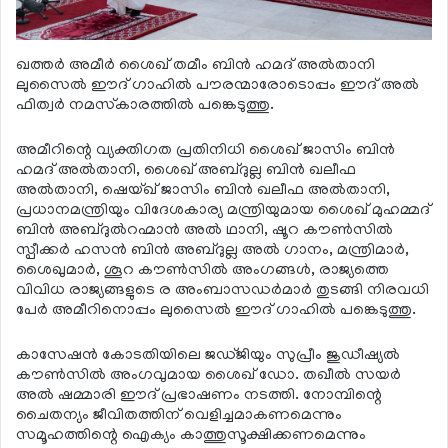
ഖത്തര്‍ അമീര്‍ ശൈഖ് തമീം ബിന്‍ ഹമദ് അല്‍താനി
ലുസൈല്‍ ഈദ് ഗാഹില്‍ പൗരന്മാരോടൊപ്പം ഈദ് അല്‍
ഫിത്വര്‍ നമസ്‌കാരത്തില്‍ പങ്കെടുത്തു.
അമീറിന്റെ വ്യക്തിഗത പ്രതിനിധി ശൈഖ് ജാസിം ബിന്‍
ഹമദ് അല്‍താനി, ശൈഖ് അബ്ദുല്ല ബിന്‍ ഖലീഫ
അല്‍താനി, ഷെയ്ഖ് ജാസിം ബിന്‍ ഖലീഫ അല്‍താനി,
പ്രധാനമന്ത്രിയും വിദേശകാര്യ മന്ത്രിയുമായ ശൈഖ് മുഹമ്മദ്
ബിന്‍ അബ്ദുല്‍റഹ്മാന്‍ അല്‍ ഥാനി, ഷൂറ കൗണ്‍സില്‍
സ്പീക്കര്‍ ഹസന്‍ ബിന്‍ അബ്ദുല്ല അല്‍ ഗാനം, മന്ത്രിമാര്‍,
ശൈഖുമാര്‍, ശൂറ കൗണ്‍സില്‍ അംഗങ്ങള്‍, രാജ്യത്തെ
വിവിധ രാജ്യങ്ങളുടെ ര അംബാസഡര്‍മാര്‍ തുടങ്ങി നിരവധി
പേര്‍ അമീറിനൊപ്പം ലുസൈല്‍ ഈദ് ഗാഹില്‍ പങ്കെടുത്തു.
കാസേഷന്‍ കോടതിയിലെ ജഡ്ജിയും സുപ്രീം ജുഡീഷ്യല്‍
കൗണ്‍സില്‍ അംഗവുമായ ശൈഖ് ഡോ. തഖീല്‍ സയര്‍
അല്‍ ഷമ്മാരി ഈദ് പ്രഭാഷണം നടത്തി. നോമ്പിന്റെ
ചൈതന്യം ജീവിതത്തിന് വെളിച്ചമാകണമെന്നും
സമൂഹത്തിന്റെ ഐക്യം കാത്തുസൂക്ഷിക്കണമെന്നും