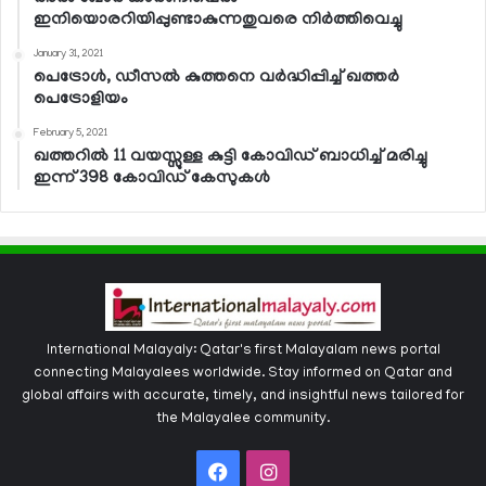
ഇനിയൊരറിയിപ്പുണ്ടാകുന്നതുവരെ നിര്‍ത്തിവെച്ചു
January 31, 2021
പെട്രോള്‍, ഡീസല്‍ കുത്തനെ വര്‍ദ്ധിപ്പിച്ച് ഖത്തര്‍
പെട്രോളിയം
February 5, 2021
ഖത്തറില്‍ 11 വയസ്സുള്ള കുട്ടി കോവിഡ് ബാധിച്ച് മരിച്ചു
ഇന്ന് 398 കോവിഡ് കേസുകള്‍
International Malayaly: Qatar's first Malayalam news portal
connecting Malayalees worldwide. Stay informed on Qatar and
global affairs with accurate, timely, and insightful news tailored for
the Malayalee community.
Facebook
Instagram