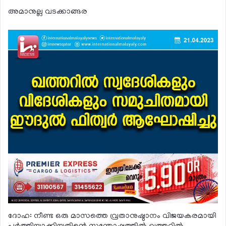
അമാനുല്ല വടക്കാങ്ങര
ദോഹ: നീണ്ട ഒരു മാസത്തെ വ്രതാനുഷ്ഠാനം വിജയകരമായി