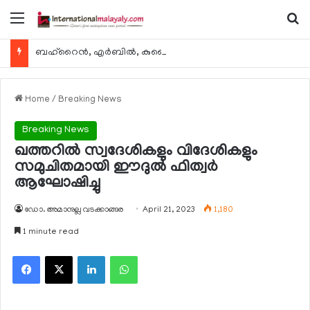
Menu
Se
ബഹ്റൈന്‍, എര്‍ബില്‍, കുവൈറ്റ് എന്നിവിടങ്ങളിലേക്കുള്ള യാത്രാ വിമാന സര്‍വീസുകള്‍ ഓഗസ്റ്റ് 8 മുതല്‍ പുനരാരംഭിക്കുമെന്ന് ഖത്തര്‍ എയര്‍വേയ്സ്
Home
/
Breaking News
Breaking News
ഖത്തറില്‍ സ്വദേശികളും വിദേശികളും
സമുചിതമായി ഈദുല്‍ ഫിത്വര്‍
ആഘോഷിച്ചു
ഡോ. അമാനുല്ല വടക്കാങ്ങര
April 21, 2023
1,180
1 minute read
Facebook
X
LinkedIn
WhatsApp