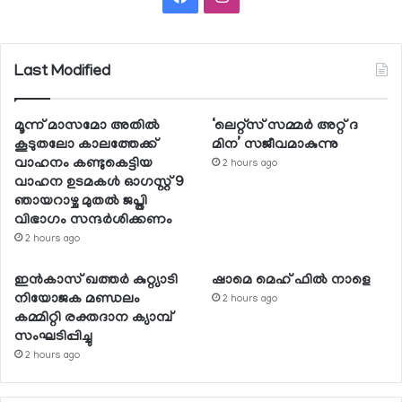
Last Modified
മൂന്ന് മാസമോ അതില്‍
‘ലെറ്റ്‌സ് സമ്മര്‍ അറ്റ് ദ
കൂടുതലോ കാലത്തേക്ക്
മിന’ സജീവമാകുന്നു
വാഹനം കണ്ടുകെട്ടിയ
2 hours ago
വാഹന ഉടമകള്‍ ഓഗസ്റ്റ് 9
ഞായറാഴ്ച മുതല്‍ ജപ്തി
വിഭാഗം സന്ദര്‍ശിക്കണം
2 hours ago
ഇന്‍കാസ് ഖത്തര്‍ കുറ്റ്യാടി
ഷാമെ മെഹ് ഫില്‍ നാളെ
നിയോജക മണ്ഡലം
2 hours ago
കമ്മിറ്റി രക്തദാന ക്യാമ്പ്
സംഘടിപ്പിച്ചു
2 hours ago