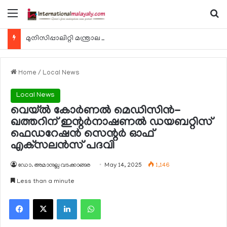
Menu
Se
മുനിസിപ്പാലിറ്റി മന്ത്രാലയത്തിന്റെ ബീച്ച് 974 ക്ലീനപ്പ് കാമ്പെയിന്‍ ഓഗസ്റ്റ് 7 ന്
Home
/
Local News
Local News
വെയ്ല്‍ കോര്‍ണല്‍ മെഡിസിന്‍-
ഖത്തറിന് ഇന്റര്‍നാഷണല്‍ ഡയബറ്റിസ്
ഫെഡറേഷന്‍ സെന്റര്‍ ഓഫ്
എക്‌സലന്‍സ് പദവി
ഡോ. അമാനുല്ല വടക്കാങ്ങര
May 14, 2025
1,146
Less than a minute
Facebook
X
LinkedIn
WhatsApp