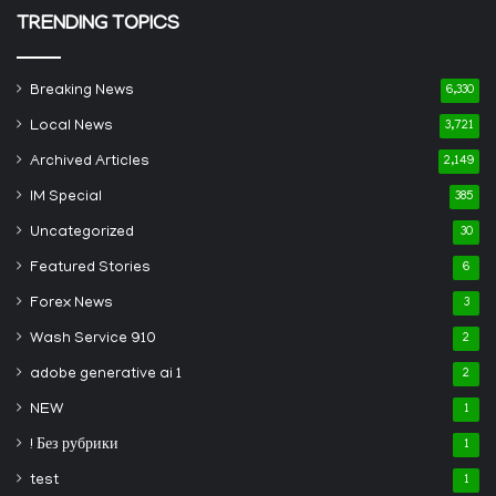
TRENDING TOPICS
Breaking News
6,330
Local News
3,721
Archived Articles
2,149
IM Special
385
Uncategorized
30
Featured Stories
6
Forex News
3
Wash Service 910
2
adobe generative ai 1
2
NEW
1
! Без рубрики
1
test
1