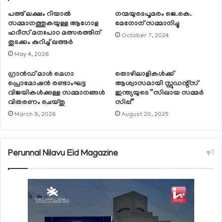
പത്ത് ലക്ഷം റിയാല്‍
നന്മയുടെപൂമരം ജെ.കെ.
സമ്മാനത്തുകയുള്ള ആഗോള
മേനോന് സമ്മാനിച്ചു
ഹദീസ് മനഃപാഠ മത്സരത്തിന്
October 7, 2024
തുടക്കം കുറിച്ച് ഖത്തര്‍
May 4, 2026
ഗ്രാന്‍ഡ് മാള്‍ മെഗാ
തൊഴിലാളികള്‍ക്ക്
പ്രൊമോഷന്‍ രണ്ടാംഘട്ട
ആശ്വാസമായി സ്റ്റുഡന്റ്‌സ്
വിജയികള്‍ക്കുള്ള സമ്മാനങ്ങള്‍
ഇന്ത്യയുടെ ”സിഖായ സമ്മര്‍
വിതരണം ചെയ്തു
സിപ്പ്”
March 9, 2026
August 20, 2025
Perunnal Nilavu Eid Magazine