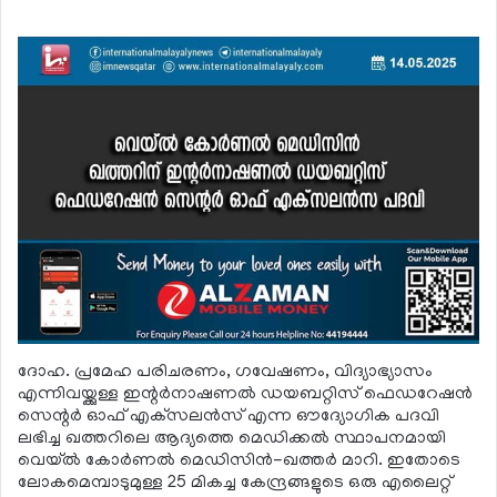
ദോഹ. പ്രമേഹ പരിചരണം, ഗവേഷണം, വിദ്യാഭ്യാസം
എന്നിവയ്ക്കുള്ള ഇന്റര്‍നാഷണല്‍ ഡയബറ്റിസ് ഫെഡറേഷന്‍
സെന്റര്‍ ഓഫ് എക്‌സലന്‍സ് എന്ന ഔദ്യോഗിക പദവി
ലഭിച്ച ഖത്തറിലെ ആദ്യത്തെ മെഡിക്കല്‍ സ്ഥാപനമായി
വെയ്ല്‍ കോര്‍ണല്‍ മെഡിസിന്‍-ഖത്തര്‍ മാറി. ഇതോടെ
ലോകമെമ്പാടുമുള്ള 25 മികച്ച കേന്ദ്രങ്ങളുടെ ഒരു എലൈറ്റ്