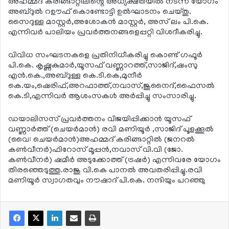
അഹമ്മദ് കരിങ്ങാറ്റിലിന്റെ അധ്യക്ഷതയില്‍ നടന്ന യോഗം
അബ്ദുല്‍ റഊഫ് കൊണ്ടോട്ടി ഉല്‍ഘാടനം ചെയ്തു.
സൈദുള്ള മാസ്റ്റര്‍,അശോകന്‍ മാസ്റ്റര്‍, അസ് ലം പി.കെ.
എന്നിവര്‍ പാലിയം പ്രവര്‍ത്തനങ്ങളെപ്പറ്റി വിശദീകരിച്ചു.
വിവിധ സംഘടനകളെ പ്രതിനിധീകരിച്ചു കൊണ്ട് ഗഫൂര്‍
പി.കെ. കൃഷ്ണകുമാര്‍,യൂസഫ് വണ്ണാറത്ത്,സാജിദ്,ഷംസു
എന്‍.കെ.,അബ്ദുള്ള കെ.ടി.കെ,മുനീര്‍
കെ.യം,ഷെരിഫ്,അറഫാത്ത്,നവാസ്,ജുനൈദ്,ഫൈസല്‍
കെ.ടി,എന്നിവര്‍ ആശംസകള്‍ അര്‍പ്പിച്ചു സംസാരിച്ചു.
ഡയാലിസസ് പ്രവര്‍ത്തനം വിജയിപ്പിക്കാന്‍ യൂസഫ്
വണ്ണാര്‍ത്ത് (ചെയര്‍മാന്‍) രവി മണിയൂര്‍ ,സാജിദ് പൂളക്കൂല്‍
(വൈ: ചെയര്‍മാന്‍)അഹമ്മദ് കരിങ്ങാറ്റില്‍ (ജനറല്‍
കണ്‍വീനര്‍)ഫിറോസ് മൂപ്പന്‍,നവാസ് വി.വി (ജോ.
കണ്‍വീനര്‍) ഷമീര്‍ അടുക്കോത്ത് (ട്രഷര്‍) എന്നിവരേ യോഗം
തിരഞ്ഞെടുത്തു.രാജു വി.കെ പാനല്‍ അവതരിപ്പിച്ചു.രവി
മണിയൂര്‍ സ്വാഗതവും നൗഷാദ് പി.കെ. നന്ദിയും പറഞ്ഞു