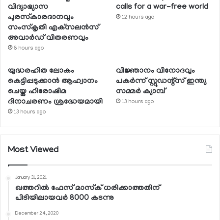
വിദ്യാഭ്യാസ
calls for a war-free world
പുരസ്‌കാരദാനവും
12 hours ago
സംസ്‌കൃതി എക്‌സലന്‍സ്
അവാര്‍ഡ് വിതരണവും
6 hours ago
യുദ്ധരഹിത ലോകം
വിജ്ഞാനം വിനോദവും
കെട്ടിപ്പടുക്കാന്‍ ആഹ്വാനം
പകര്‍ന്ന് സ്റ്റുഡന്റ്‌സ് ഇന്ത്യ
ചെയ്ത ഹിരോഷിമ
സമ്മര്‍ ക്യാമ്പ്
ദിനാചരണം ശ്രദ്ധേയമായി
13 hours ago
13 hours ago
Most Viewed
January 31, 2021
ഖത്തറില്‍ ഫേസ് മാസ്‌ക് ധരിക്കാത്തതിന്
പിടിയിലായവര്‍ 8000 കടന്നു
December 24, 2020