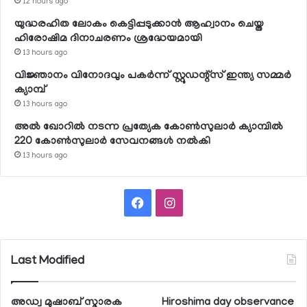
12 hours ago
യുദ്ധരഹിത ലോകം കെട്ടിപ്പടുക്കാന്‍ ആഹ്വാനം ചെയ്ത
ഹിരോഷിമ ദിനാചരണം ശ്രദ്ധേയമായി
13 hours ago
വിജ്ഞാനം വിനോദവും പകര്‍ന്ന് സ്റ്റുഡന്റ്‌സ് ഇന്ത്യ സമ്മര്‍
ക്യാമ്പ്
13 hours ago
അല്‍ ഖോറില്‍ നടന്ന പ്രത്യേക കോണ്‍സുലാര്‍ ക്യാമ്പില്‍
220 കോണ്‍സുലാര്‍ സേവനങ്ങള്‍ നല്‍കി
13 hours ago
Facebook
Instagram
Last Modified
അഡ്വ മുഷാബ് സ്മാരക
Hiroshima day observance