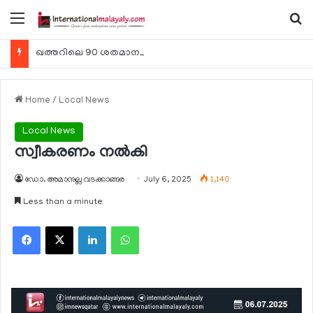
Menu
Se
ഖത്തറിലെ 90 ശതമാനം കമ്പനികളും 2025 ലെ ടാക്‌സ് റിട്ടേണുകള്‍ സമര്‍പ്പിച്ചു
Home
/
Local News
Local News
സ്വീകരണം നല്‍കി
ഡോ. അമാനുല്ല വടക്കാങ്ങര
July 6, 2025
1,140
Less than a minute
Facebook
X
LinkedIn
WhatsApp