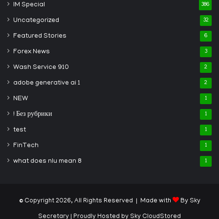
IM Special
386
Uncategorized
32
Featured Stories
6
Forex News
3
Wash Service 910
2
adobe generative ai 1
2
NEW
1
! Без рубрики
1
test
1
FinTech
1
what does nlu mean 8
1
© Copyright 2026, All Rights Reserved | Made with
By Sky
Secretary
| Proudly Hosted by
Sky CloudStored