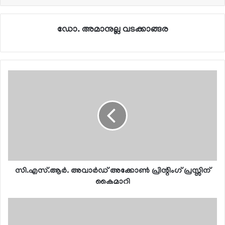
ഡോ. അമാനുല്ല വടക്കാങ്ങര
സി.എസ്.ആര്‍. അവാര്‍ഡ് അക്കോണ്‍ പ്രിന്റിംഗ് പ്രസ്സിന്
കൈമാറി