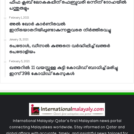
ഫിഫ ക്ലബ് ലോകകപ്പിന് ഫെബ്രുവരി ഒന്നിന് ദോഹയില്‍
പന്തുരുളും
February 1, 2021
അല്‍ ഖോര്‍ കാര്‍ണിവെല്‍
ഇനിയൊരറിയിപ്പുണ്ടാകുന്നതുവരെ നിര്‍ത്തിവെച്ചു
January 31, 2021
പെട്രോള്‍, ഡീസല്‍ കുത്തനെ വര്‍ദ്ധിപ്പിച്ച് ഖത്തര്‍
പെട്രോളിയം
February 5, 2021
ഖത്തറില്‍ 11 വയസ്സുള്ള കുട്ടി കോവിഡ് ബാധിച്ച് മരിച്ചു
ഇന്ന് 398 കോവിഡ് കേസുകള്‍
International Malayaly: Qatar's first Malayalam news portal
connecting Malayalees worldwide. Stay informed on Qatar and
global affairs with accurate, timely, and insightful news tailored for