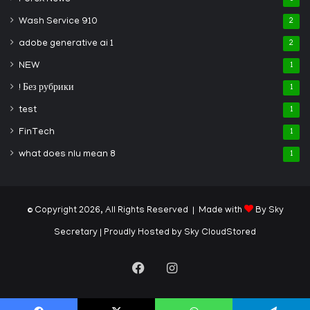
Wash Service 910
2
adobe generative ai 1
2
NEW
1
! Без рубрики
1
test
1
FinTech
1
what does nlu mean 8
1
© Copyright 2026, All Rights Reserved | Made with
By Sky
Secretary
| Proudly Hosted by
Sky CloudStored
Facebook
Instagram