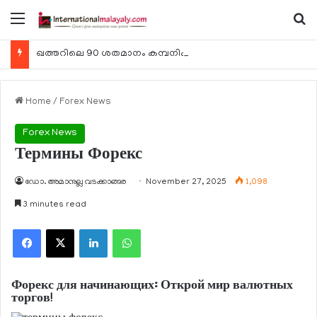
Menu
Se
ഖത്തറിലെ 90 ശതമാനം കമ്പനികളും 2025 ലെ ടാക്‌സ് റിട്ടേണുകള്‍ സമര്‍പ്പിച്ചു
Home
/
Forex News
Forex News
Термины Форекс
ഡോ. അമാനുല്ല വടക്കാങ്ങര
November 27, 2025
1,098
3 minutes read
Facebook
X
LinkedIn
WhatsApp
Форекс для начинающих: Открой мир валютных
торгов!