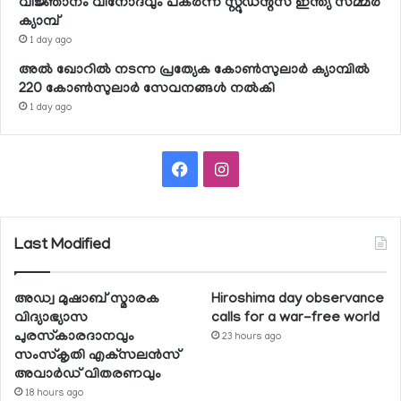
വിജ്ഞാനം വിനോദവും പകര്‍ന്ന് സ്റ്റുഡന്റ്‌സ് ഇന്ത്യ സമ്മര്‍
ക്യാമ്പ്
1 day ago
അല്‍ ഖോറില്‍ നടന്ന പ്രത്യേക കോണ്‍സുലാര്‍ ക്യാമ്പില്‍
220 കോണ്‍സുലാര്‍ സേവനങ്ങള്‍ നല്‍കി
1 day ago
Facebook
Instagram
Last Modified
അഡ്വ മുഷാബ് സ്മാരക
Hiroshima day observance
വിദ്യാഭ്യാസ
calls for a war-free world
പുരസ്‌കാരദാനവും
23 hours ago
സംസ്‌കൃതി എക്‌സലന്‍സ്
അവാര്‍ഡ് വിതരണവും
18 hours ago