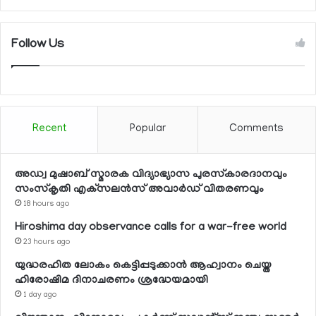
Follow Us
Recent
Popular
Comments
അഡ്വ മുഷാബ് സ്മാരക വിദ്യാഭ്യാസ പുരസ്‌കാരദാനവും
സംസ്‌കൃതി എക്‌സലന്‍സ് അവാര്‍ഡ് വിതരണവും
18 hours ago
Hiroshima day observance calls for a war-free world
23 hours ago
യുദ്ധരഹിത ലോകം കെട്ടിപ്പടുക്കാന്‍ ആഹ്വാനം ചെയ്ത
ഹിരോഷിമ ദിനാചരണം ശ്രദ്ധേയമായി
1 day ago