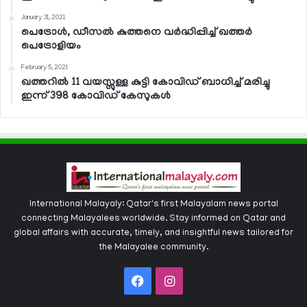
January 31, 2021
പെട്രോള്‍, ഡീസല്‍ കുത്തനെ വര്‍ദ്ധിപ്പിച്ച് ഖത്തര്‍
പെട്രോളിയം
February 5, 2021
ഖത്തറില്‍ 11 വയസ്സുള്ള കുട്ടി കോവിഡ് ബാധിച്ച് മരിച്ചു
ഇന്ന് 398 കോവിഡ് കേസുകള്‍
International Malayaly: Qatar's first Malayalam news portal
connecting Malayalees worldwide. Stay informed on Qatar and
global affairs with accurate, timely, and insightful news tailored for
the Malayalee community.
Facebook
Instagram