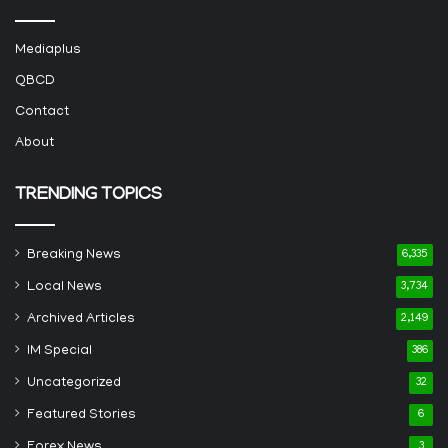
Mediaplus
QBCD
Contact
About
TRENDING TOPICS
Breaking News
6,335
Local News
3,734
Archived Articles
2,149
IM Special
386
Uncategorized
32
Featured Stories
6
Forex News
3