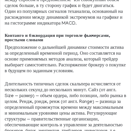
между спросом и предложением. Чей совокупный объем
сделок больше, в ту сторону график и будет двигаться.
Один из популярных сигналов теханализа, основанный на
расхождении между динамикой экстремумов на графике и
на гистограмме индикатора MACD.
Контанго и бэквордация при торговле фьючерсами,
простыми словами
Предположение о дальнейшей динамике стоимости актива
за определенный временной период. Оно составляется на
основе применяемых методов анализа, который трейдер
выбирает самостоятельно. Распоряжение брокеру о покупке
в будущем по заданным условиям.
Длительность типичных сделок скальпера исчисляется от
нескольких секунд до нескольких минут. Сайз (от англ.
Size — размер) — объем ордера, либо позиции, либо рынка в
целом. Рендж, рэндж, ренж (от англ. Range) — разница за
определенный промежуток времени между максимальным
и минимальным уровнями цены актива. Регулирующие
структуры — правительственные организации,
обеспечивающие контроль и управление за деятельностью