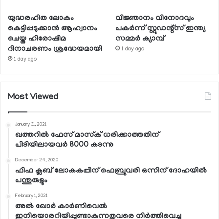
യുദ്ധരഹിത ലോകം
വിജ്ഞാനം വിനോദവും
കെട്ടിപ്പടുക്കാന്‍ ആഹ്വാനം
പകര്‍ന്ന് സ്റ്റുഡന്റ്‌സ് ഇന്ത്യ
ചെയ്ത ഹിരോഷിമ
സമ്മര്‍ ക്യാമ്പ്
ദിനാചരണം ശ്രദ്ധേയമായി
1 day ago
1 day ago
Most Viewed
January 31, 2021
ഖത്തറില്‍ ഫേസ് മാസ്‌ക് ധരിക്കാത്തതിന്
പിടിയിലായവര്‍ 8000 കടന്നു
December 24, 2020
ഫിഫ ക്ലബ് ലോകകപ്പിന് ഫെബ്രുവരി ഒന്നിന് ദോഹയില്‍
പന്തുരുളും
February 1, 2021
അല്‍ ഖോര്‍ കാര്‍ണിവെല്‍
ഇനിയൊരറിയിപ്പുണ്ടാകുന്നതുവരെ നിര്‍ത്തിവെച്ചു