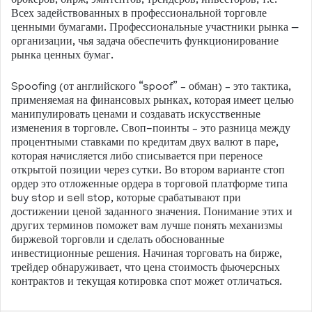
брокеров, бирж, эмитентов, трейдеров, инвесторов, т.е.
Всех задействованных в профессиональной торговле
ценными бумагами. Профессиональные участники рынка —
организации, чья задача обеспечить функционирование
рынка ценных бумаг.
Spoofing (от английского “spoof” – обман) – это тактика,
применяемая на финансовых рынках, которая имеет целью
манипулировать ценами и создавать искусственные
изменения в торговле. Своп-поинты – это разница между
процентными ставками по кредитам двух валют в паре,
которая начисляется либо списывается при переносе
открытой позиции через сутки. Во втором варианте стоп
ордер это отложенные ордера в торговой платформе типа
buy stop и sell stop, которые срабатывают при
достижении ценой заданного значения. Понимание этих и
других терминов поможет вам лучше понять механизмы
биржевой торговли и сделать обоснованные
инвестиционные решения. Начиная торговать на бирже,
трейдер обнаруживает, что цена стоимость фьючерсных
контрактов и текущая котировка спот может отличаться.