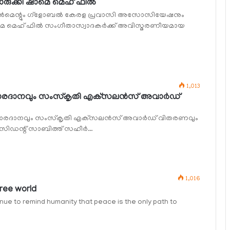
ുക്കി ഷാമെ മെഹ് ഫില്‍
യിന്‍മെന്റും ഗ്‌ളോബല്‍ കേരള പ്രവാസി അസോസിയേഷനും
െ മെഹ് ഫില്‍ സംഗീതാസ്വാദകര്‍ക്ക് അവിസ്മരണീയമായ
1,013
കാരദാനവും സംസ്‌കൃതി എക്‌സലന്‍സ് അവാര്‍ഡ്
‌കാരദാനവും സംസ്‌കൃതി എക്‌സലന്‍സ് അവാര്‍ഡ് വിതരണവും
സിഡന്റ് സാബിത്ത് സഹീര്‍…
1,016
free world
ue to remind humanity that peace is the only path to