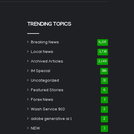
TRENDING TOPICS
Breaking News
6,335
Local News
3,738
Archived Articles
2,149
IM Special
386
Uncategorized
32
Featured Stories
6
Forex News
3
Wash Service 910
2
adobe generative ai 1
2
NEW
1