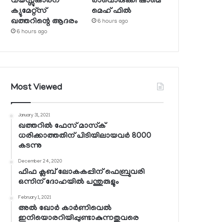
വയസ്സുകാരന്
രാവൊരുക്കി ഷാമെ
ക്യുമേറ്റ്‌സ്
മെഹ് ഫില്‍
ഖത്തറിന്റെ ആദരം
6 hours ago
6 hours ago
Most Viewed
January 31, 2021
ഖത്തറില്‍ ഫേസ് മാസ്‌ക്
ധരിക്കാത്തതിന് പിടിയിലായവര്‍ 8000
കടന്നു
December 24, 2020
ഫിഫ ക്ലബ് ലോകകപ്പിന് ഫെബ്രുവരി
ഒന്നിന് ദോഹയില്‍ പന്തുരുളും
February 1, 2021
അല്‍ ഖോര്‍ കാര്‍ണിവെല്‍
ഇനിയൊരറിയിപ്പുണ്ടാകുന്നതുവരെ