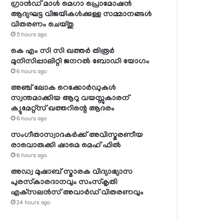
ഗ്രാന്‍ഡ് മാള്‍ മെഗാ പ്രൊമോഷന്‍
ആദ്യഘട്ട വിജയികള്‍ക്കുള്ള സമ്മാനങ്ങള്‍
വിതരണം ചെയ്തു
5 hours ago
കെ എം സി സി ഖത്തര്‍ തിരൂര്‍
മുനിസിപ്പാലിറ്റി ജനറല്‍ ബോഡി യോഗം
6 hours ago
അഞ്ച് ലോക റെക്കോര്‍ഡുകള്‍
സ്വന്തമാക്കിയ ആറു വയസ്സുകാരന്
ക്യുമേറ്റ്‌സ് ഖത്തറിന്റെ ആദരം
6 hours ago
സംഗീതാസ്വാദകര്‍ക്ക് അവിസ്മരണീയ
രാവൊരുക്കി ഷാമെ മെഹ് ഫില്‍
6 hours ago
അഡ്വ മുഷാബ് സ്മാരക വിദ്യാഭ്യാസ
പുരസ്‌കാരദാനവും സംസ്‌കൃതി
എക്‌സലന്‍സ് അവാര്‍ഡ് വിതരണവും
24 hours ago