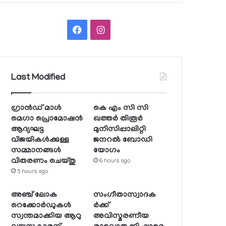
Facebook
Instagram
Last Modified
ഗ്രാന്‍ഡ് മാള്‍
കെ എം സി സി
മെഗാ പ്രൊമോഷന്‍
ഖത്തര്‍ തിരൂര്‍
ആദ്യഘട്ട
മുനിസിപ്പാലിറ്റി
വിജയികള്‍ക്കുള്ള
ജനറല്‍ ബോഡി
സമ്മാനങ്ങള്‍
യോഗം
വിതരണം ചെയ്തു
6 hours ago
5 hours ago
അഞ്ച് ലോക
സംഗീതാസ്വാദക
റെക്കോര്‍ഡുകള്‍
ര്‍ക്ക്
സ്വന്തമാക്കിയ ആറു
അവിസ്മരണീയ