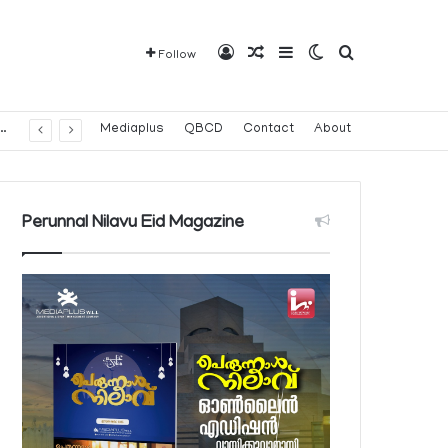
Log In
Random Article
Sidebar
Switch skin
Search for
Follow
വരാവുന്ന 140 നിയന്ത്രിത മരുന്നുകളുടെ പട്ടിക പ്രസിദ്ധീകരിച്ച് പൊതുജനാരോഗ്യ മന്ത്രാലയം
Mediaplus
QBCD
Contact
About
Perunnal Nilavu Eid Magazine