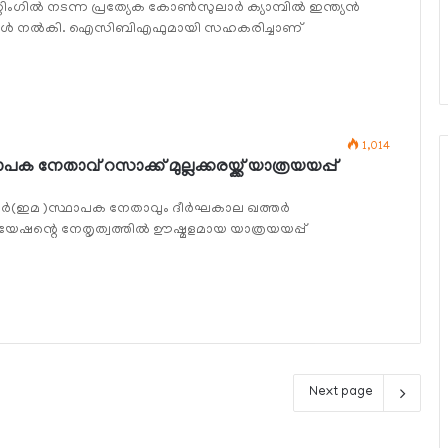
ില്‍ നടന്ന പ്രത്യേക കോണ്‍സുലാര്‍ ക്യാമ്പില്‍ ഇന്ത്യന്‍
്‍ നല്‍കി. ഐസിബിഎഫുമായി സഹകരിച്ചാണ്
1,014
താവ് റസാക്ക് മുല്ലക്കരയ്ക്ക് യാത്രയയപ്പ്
(ഇമ )സ്ഥാപക നേതാവും ദീര്‍ഘകാല ഖത്തര്‍
യേഷന്റെ നേതൃത്വത്തില്‍ ഊഷ്മളമായ യാത്രയയപ്പ്
Next page