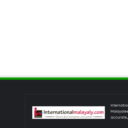
Internati
Malayalee
accurate,