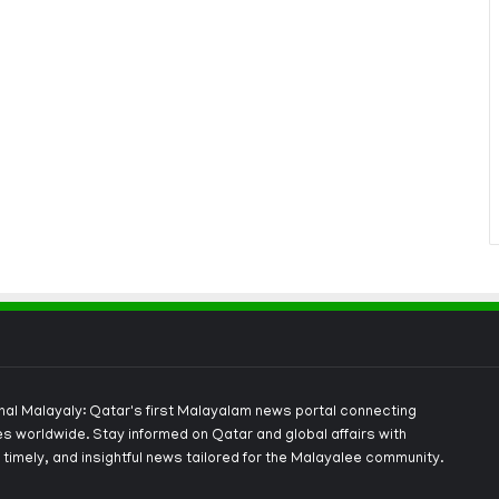
onal Malayaly: Qatar's first Malayalam news portal connecting
s worldwide. Stay informed on Qatar and global affairs with
 timely, and insightful news tailored for the Malayalee community.