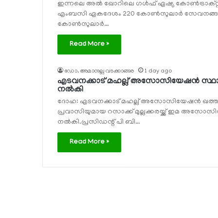
ഇന്നലെ അല്‍ ഖോറിലെ ഗള്‍ഫ് ഏഷ്യ കോണ്‍ട്രാക്റ്റിംഗ
എംബസി ഏകദേശം 220 കോണ്‍സുലാര്‍ സേവനങ്ങള
കോണ്‍സുലാര്‍…
Read More »
ഡോ. അമാനുല്ല വടക്കാങ്ങര
1 day ago
എടവനക്കാട് മഹല്ല് അസോസിയേഷന്‍ സ്ഥാപക നേ
നല്‍കി
ദോഹ: എടവനക്കാട് മഹല്ല് അസോസിയേഷന്‍ ഖത്തര്‍
പ്രവാസിയുമായ റസാക്ക് മുല്ലക്കരയ്ക്ക് ഇമ അസോസി
നല്‍കി.പ്രസിഡന്റ് പി ബി…
Read More »