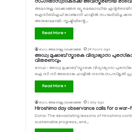
സംഗീതാസ്വാദകര്‍ക്ക് അവിസ്മരണീയ രാവൊര
അമാനുല്ല വടക്കാങ്ങര ഖ്യൂ മെലോഡിയ എന്റര്‍ടെ
ഐസിബിഎഫ് കാഞ്ചാനി ഹാളില്‍ സംഘടിപ്പിച്ച ഷാമ
അനുഭവമായി. സൃഷ്ടിപ്പിന്റെ…
Read More »
ഡോ. അമാനുല്ല വടക്കാങ്ങര
24 hours ago
അഡ്വ മുഷാബ് സ്മാരക വിദ്യാഭ്യാസ പുരസ്‌
വിതരണവും
ദോഹ : അഡ്വ മുഷാബ് സ്മാരക വിദ്യാഭ്യാസ പുരസ്
ഐ സി സി അശോക ഹാളില്‍ നടന്നു.സംസ്‌കൃതി പ്ര
Read More »
ഡോ. അമാനുല്ല വടക്കാങ്ങര
1 day ago
Hiroshima day observance calls for a war-
Doha: The devastating lessons of Hiroshima contin
sustainable progress, and…