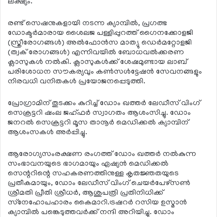
ലക്ഷ്യം.
രണ്ട് സെഷനുകളായി നടന്ന ക്യാമ്പില്‍, പ്രഗത്ഭ
ഡോക്ടര്‍മാരായ ശൈലജ പള്ളിപ്പുറത്ത് ഗൈനക്കോളജി
(സ്ത്രീരോഗങ്ങള്‍) അല്‍ഫോന്‍സ മാത്യു ഡെര്‍മറ്റോളജി
(ത്വക് രോഗങ്ങള്‍) എന്നിവയില്‍ ബോധവല്‍ക്കരണ
ക്ലാസുകള്‍ നല്‍കി. ക്ലാസുകള്‍ക്ക് ശേഷമുണ്ടായ ലാബ്
പരിശോധന സൗകര്യവും കണ്‍സള്‍ട്ടേഷന്‍ സേവനങ്ങളും
നിരവധി വനിതകള്‍ പ്രയോജനപ്പെടുത്തി.
പ്രോഗ്രാമിന് തുടക്കം കുറിച്ച് ഡോം ഖത്തര്‍ ലേഡീസ് വിംഗ്
സെക്രട്ടറി ഷംല ജഹ്ഫര്‍ സ്വാഗതം ആശംസിച്ചു. ഡോം
ജനറല്‍ സെക്രട്ടറി മൂസ താനൂര്‍ മെഡിക്കല്‍ ക്യാമ്പിന്
ആശംസകള്‍ അര്‍പ്പിച്ചു.
ആരോഗ്യസംരക്ഷണ രംഗത്ത് ഡോം ഖത്തര്‍ നല്‍കുന്ന
സംഭാവനയുടെ ഭാഗമായും ഏഷ്യന്‍ മെഡിക്കല്‍
സെന്ററിന്റെ സഹകരണത്തിനുള്ള കൃതജ്ഞതയുടെ
പ്രതീകമായും, ഡോം ലേഡീസ് വിംഗ് ചെയര്‍പേഴ്‌സണ്‍
ശ്രീമതി പ്രീതി ശ്രീധര്‍, ആശുപത്രി പ്രതിനിധിക്ക്
സ്‌നേഹോപഹാരം കൈമാറി.ട്രഷറര്‍ റസിയ ഉസ്മാന്‍
ക്യാമ്പില്‍ പങ്കെടുത്തവര്‍ക്ക് നന്ദി അറിയിച്ചു. ഡോം