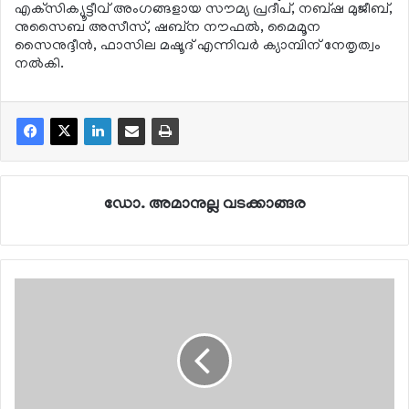
എക്‌സിക്യൂട്ടീവ് അംഗങ്ങളായ സൗമ്യ പ്രദീപ്, നബ്ഷ മുജീബ്,
നുസൈബ അസീസ്, ഷബ്ന നൗഫല്‍, മൈമൂന
സൈനുദ്ദീന്‍, ഫാസില മഷൂദ് എന്നിവര്‍ ക്യാമ്പിന് നേതൃത്വം
നല്‍കി.
ഡോ. അമാനുല്ല വടക്കാങ്ങര