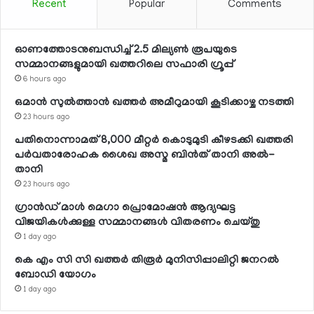
Recent
Popular
Comments
ഓണത്തോടനുബന്ധിച്ച് 2.5 മില്യണ്‍ രൂപയുടെ
സമ്മാനങ്ങളുമായി ഖത്തറിലെ സഫാരി ഗ്രൂപ്പ്
6 hours ago
ഒമാന്‍ സുല്‍ത്താന്‍ ഖത്തര്‍ അമീറുമായി കൂടിക്കാഴ്ച നടത്തി
23 hours ago
പതിനൊന്നാമത് 8,000 മീറ്റര്‍ കൊടുമുടി കീഴടക്കി ഖത്തരി
പര്‍വതാരോഹക ശൈഖ അസ്മ ബിന്‍ത് താനി അല്‍-
താനി
23 hours ago
ഗ്രാന്‍ഡ് മാള്‍ മെഗാ പ്രൊമോഷന്‍ ആദ്യഘട്ട
വിജയികള്‍ക്കുള്ള സമ്മാനങ്ങള്‍ വിതരണം ചെയ്തു
1 day ago
കെ എം സി സി ഖത്തര്‍ തിരൂര്‍ മുനിസിപ്പാലിറ്റി ജനറല്‍
ബോഡി യോഗം
1 day ago