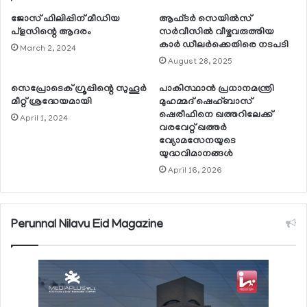
ജോസ് ഫിലിപ്പിന് മീഡിയ
ആഫ്ടര്‍ സെയില്‍സ്
പ്ളസിന്റെ ആദരം
സര്‍വീസില്‍ വീഴ്ചവരുത്തിയ
കാര്‍ ഡീലര്‍ക്കെതിരെ നടപടി
March 2, 2024
August 28, 2025
സെപ്രോടെക് ഗ്രൂപ്പിന്റെ സുഹൂര്‍
പാകിസ്ഥാന്‍ പ്രധാനമന്ത്രി
മീറ്റ് ശ്രദ്ധേയമായി
മുഹമ്മദ് ഷെഹ്ബാസ്
ഷെരീഫിനെ ഖത്തറിലേക്ക്
April 1, 2024
വരവേറ്റ് ഖത്തര്‍
വ്യോമസേനയുടെ
യുദ്ധവിമാനങ്ങള്‍
April 16, 2026
Perunnal Nilavu Eid Magazine