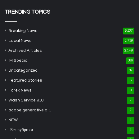
TRENDING TOPICS
Breaking News
6,337
Local News
3,739
Archived Articles
2,149
IM Special
386
Uncategorized
32
Featured Stories
6
Forex News
3
Wash Service 910
2
adobe generative ai 1
2
NEW
1
! Без рубрики
1