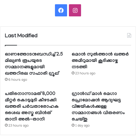
Facebook
Instagram
Last Modified
ഓണത്തോടനുബന്ധിച്ച് 2.5
ഒമാന്‍ സുല്‍ത്താന്‍ ഖത്തര്‍
മില്യണ്‍ രൂപയുടെ
അമീറുമായി കൂടിക്കാഴ്ച
സമ്മാനങ്ങളുമായി
നടത്തി
ഖത്തറിലെ സഫാരി ഗ്രൂപ്പ്
23 hours ago
6 hours ago
പതിനൊന്നാമത് 8,000
ഗ്രാന്‍ഡ് മാള്‍ മെഗാ
മീറ്റര്‍ കൊടുമുടി കീഴടക്കി
പ്രൊമോഷന്‍ ആദ്യഘട്ട
ഖത്തരി പര്‍വതാരോഹക
വിജയികള്‍ക്കുള്ള
ശൈഖ അസ്മ ബിന്‍ത്
സമ്മാനങ്ങള്‍ വിതരണം
താനി അല്‍-താനി
ചെയ്തു
23 hours ago
1 day ago