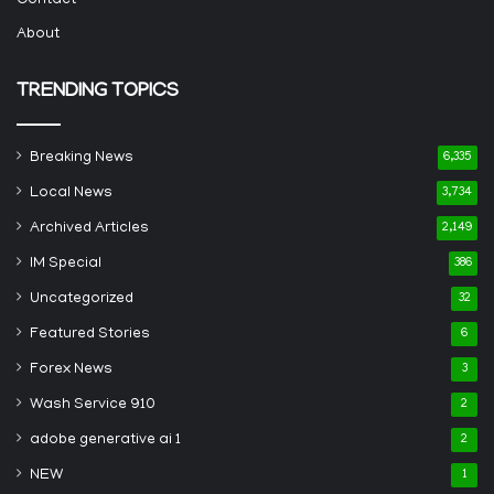
Contact
About
TRENDING TOPICS
Breaking News
6,335
Local News
3,734
Archived Articles
2,149
IM Special
386
Uncategorized
32
Featured Stories
6
Forex News
3
Wash Service 910
2
adobe generative ai 1
2
NEW
1