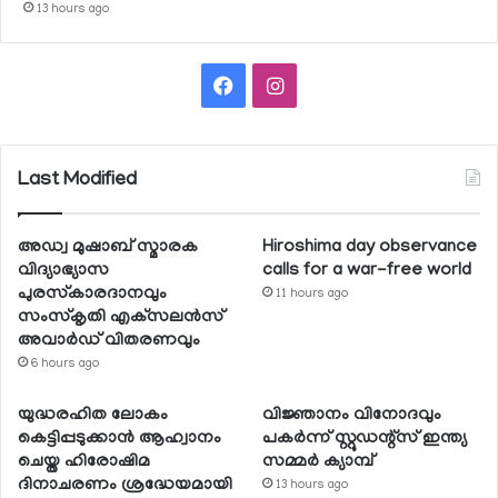
13 hours ago
Facebook
Instagram
Last Modified
അഡ്വ മുഷാബ് സ്മാരക
Hiroshima day observance
വിദ്യാഭ്യാസ
calls for a war-free world
പുരസ്‌കാരദാനവും
11 hours ago
സംസ്‌കൃതി എക്‌സലന്‍സ്
അവാര്‍ഡ് വിതരണവും
6 hours ago
യുദ്ധരഹിത ലോകം
വിജ്ഞാനം വിനോദവും
കെട്ടിപ്പടുക്കാന്‍ ആഹ്വാനം
പകര്‍ന്ന് സ്റ്റുഡന്റ്‌സ് ഇന്ത്യ
ചെയ്ത ഹിരോഷിമ
സമ്മര്‍ ക്യാമ്പ്
ദിനാചരണം ശ്രദ്ധേയമായി
13 hours ago