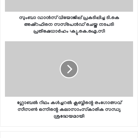
സുംബാ ഡാന്‍സ് വിയോജിപ്പ് പ്രകടിപ്പിച്ച ടി.കെ
അഷ്റഫിനെ സസ്‌പെന്‍ഡ് ചെയ്ത നടപടി
പ്രതിഷേധാര്‍ഹം :ക്യു.കെ.ഐ.സി
ഗ്ലോബല്‍ റിഥം കള്‍ച്ചറല്‍ ക്ലബ്ബിന്റെ രംഗോത്സവ്
സീസണ്‍ ഒന്നിന്റെ കലാസാംസ്‌കാരിക സന്ധ്യ
ശ്രദ്ധേയമായി