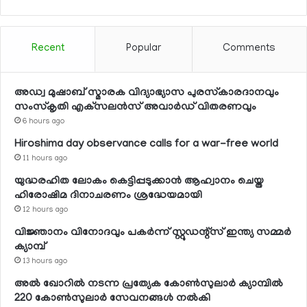
Recent
Popular
Comments
അഡ്വ മുഷാബ് സ്മാരക വിദ്യാഭ്യാസ പുരസ്‌കാരദാനവും
സംസ്‌കൃതി എക്‌സലന്‍സ് അവാര്‍ഡ് വിതരണവും
6 hours ago
Hiroshima day observance calls for a war-free world
11 hours ago
യുദ്ധരഹിത ലോകം കെട്ടിപ്പടുക്കാന്‍ ആഹ്വാനം ചെയ്ത
ഹിരോഷിമ ദിനാചരണം ശ്രദ്ധേയമായി
12 hours ago
വിജ്ഞാനം വിനോദവും പകര്‍ന്ന് സ്റ്റുഡന്റ്‌സ് ഇന്ത്യ സമ്മര്‍
ക്യാമ്പ്
13 hours ago
അല്‍ ഖോറില്‍ നടന്ന പ്രത്യേക കോണ്‍സുലാര്‍ ക്യാമ്പില്‍
220 കോണ്‍സുലാര്‍ സേവനങ്ങള്‍ നല്‍കി