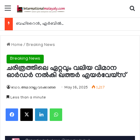
Menu
Se
ബഹ്റൈന്‍, എര്‍ബില്‍, കുവൈറ്റ് എന്നിവിടങ്ങളിലേക്കുള്ള യാത്രാ വിമാന സര്‍വീസുകള്‍ ഓഗസ്റ്റ് 8 മുതല്‍ പുനരാരംഭിക്കുമെന്ന് ഖത്തര്‍ എയര്‍വേയ്സ്
Home
/
Breaking News
Breaking News
ചരിത്രത്തിലെ ഏറ്റവും വലിയ വിമാന
ഓര്‍ഡര്‍ നല്‍കി ഖത്തര്‍ എയര്‍വേയ്സ്
ഡോ. അമാനുല്ല വടക്കാങ്ങര
May 16, 2025
1,217
Less than a minute
Facebook
X
LinkedIn
WhatsApp