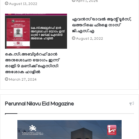
April 1, 2026
August 13, 2022
എവന്‍സ് ട്രാവല്‍ ആന്റ് ടൂര്‍സ്,
ഖത്തറിലെ ഫ്‌ളൈ നാസ്
ജി.എസ്.എ
August 2, 2022
കെ.സി.അബ്ദുര്‍റഹ് മാന്‍
അനുശോചന യോഗം ഇന്ന്
രാത്രി 9 മണിക്ക് ഐസിസി
അശോക ഹാളില്‍
March 27, 2024
Perunnal Nilavu Eid Magazine