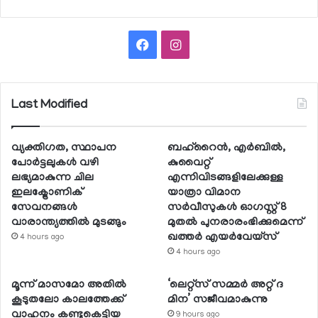
Facebook
Instagram
Last Modified
വ്യക്തിഗത, സ്ഥാപന
ബഹ്റൈന്‍, എര്‍ബില്‍,
പോര്‍ട്ടലുകള്‍ വഴി
കുവൈറ്റ്
ലഭ്യമാകുന്ന ചില
എന്നിവിടങ്ങളിലേക്കുള്ള
ഇലക്ട്രോണിക്
യാത്രാ വിമാന
സേവനങ്ങള്‍
സര്‍വീസുകള്‍ ഓഗസ്റ്റ് 8
വാരാന്ത്യത്തില്‍ മുടങ്ങും
മുതല്‍ പുനരാരംഭിക്കുമെന്ന്
ഖത്തര്‍ എയര്‍വേയ്സ്
4 hours ago
4 hours ago
മൂന്ന് മാസമോ അതില്‍
‘ലെറ്റ്‌സ് സമ്മര്‍ അറ്റ് ദ
കൂടുതലോ കാലത്തേക്ക്
മിന’ സജീവമാകുന്നു
വാഹനം കണ്ടുകെട്ടിയ
9 hours ago