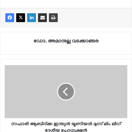
ഡോ. അമാനുല്ല വടക്കാങ്ങര
സഫാരി ആബിദ്ക്ക ഇന്ത്യന്‍ യൂണിയന്‍ മുസ് ലിം ലീഗ്
ദേശീയ ഉപാധ്യക്ഷന്‍