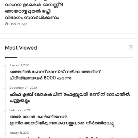
വാഹന ഉടമകള്‍ ഓഗസ്റ്റ് 9
ഞായറാഴ്ച മുതല്‍ ജപ്തി
വിഭാഗം സന്ദര്‍ശിക്കണം
8 hours ago
Most Viewed
January 31, 2021
ഖത്തറില്‍ ഫേസ് മാസ്‌ക് ധരിക്കാത്തതിന്
പിടിയിലായവര്‍ 8000 കടന്നു
December 24, 2020
ഫിഫ ക്ലബ് ലോകകപ്പിന് ഫെബ്രുവരി ഒന്നിന് ദോഹയില്‍
പന്തുരുളും
February 1, 2021
അല്‍ ഖോര്‍ കാര്‍ണിവെല്‍
ഇനിയൊരറിയിപ്പുണ്ടാകുന്നതുവരെ നിര്‍ത്തിവെച്ചു
January 31, 2021