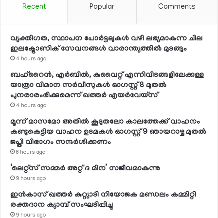
Recent
Popular
Comments
വ്യക്തിഗത, സ്ഥാപന പോര്‍ട്ടലുകള്‍ വഴി ലഭ്യമാകുന്ന ചില
ഇലക്ട്രോണിക് സേവനങ്ങള്‍ വാരാന്ത്യത്തില്‍ മുടങ്ങും
4 hours ago
ബഹ്റൈന്‍, എര്‍ബില്‍, കുവൈറ്റ് എന്നിവിടങ്ങളിലേക്കുള്ള
യാത്രാ വിമാന സര്‍വീസുകള്‍ ഓഗസ്റ്റ് 8 മുതല്‍
പുനരാരംഭിക്കുമെന്ന് ഖത്തര്‍ എയര്‍വേയ്സ്
4 hours ago
മൂന്ന് മാസമോ അതില്‍ കൂടുതലോ കാലത്തേക്ക് വാഹനം
കണ്ടുകെട്ടിയ വാഹന ഉടമകള്‍ ഓഗസ്റ്റ് 9 ഞായറാഴ്ച മുതല്‍
ജപ്തി വിഭാഗം സന്ദര്‍ശിക്കണം
8 hours ago
‘ലെറ്റ്‌സ് സമ്മര്‍ അറ്റ് ദ മിന’ സജീവമാകുന്നു
9 hours ago
ഇന്‍കാസ് ഖത്തര്‍ കുറ്റ്യാടി നിയോജക മണ്ഡലം കമ്മിറ്റി
രക്തദാന ക്യാമ്പ് സംഘടിപ്പിച്ചു
9 hours ago