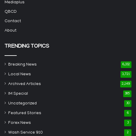
Mediaplus
QBCD
Contact
About
TRENDING TOPICS
Breaking News
6,332
Local News
3,721
Archived Articles
2,149
IM Special
385
Uncategorized
30
Featured Stories
6
Forex News
3
Wash Service 910
2