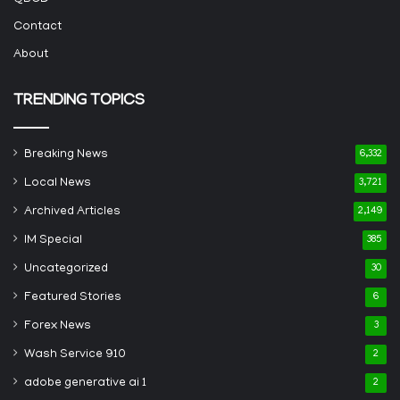
Contact
About
TRENDING TOPICS
Breaking News
6,332
Local News
3,721
Archived Articles
2,149
IM Special
385
Uncategorized
30
Featured Stories
6
Forex News
3
Wash Service 910
2
adobe generative ai 1
2