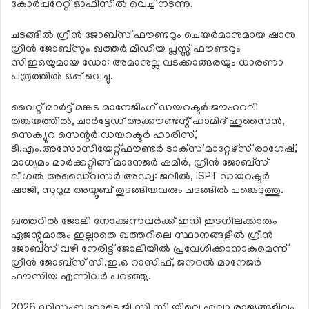
കോര്‍പ്പറേറ്റ് ഓഫീസില്‍ വെച്ച് നടന്നു.
ചടങ്ങില്‍ ഗ്രീന്‍ ജോബ്‌സ് ഫൗണ്ടറും ചെയര്‍മാനുമായ ഷാനു
ഗ്രീന്‍ ജോബ്‌സും ഖത്തര്‍ മീഡിയ പ്ലസ്സ് ഫൗണ്ടറും
സിഇഒയുമായ ഡോ: അമാനുല്ല വടക്കാങ്ങരയും ധാരണാ
പത്രത്തില്‍ ഒപ്പ് വെച്ചു.
വൈറ്റ് മാര്‍ട്ട് മങ്കട മാനേജിംഗ് ഡയറക്ടര്‍ ജൗഹറലി
തങ്കയത്തില്‍, ചാര്‍ട്ടേഡ് അക്കൗണ്ടന്റ് ഹാമിദ് ഹുസൈന്‍,
സെക്യുറ സെന്റര്‍ ഡയറക്ടര്‍ ഹാരിസ്,
ടി.എം.അസോസിയേറ്റ്ഫൗണ്ടര്‍ ടാക്‌സ് മാറ്റേഴ്‌സ് രാഗേഷ്,
മാധ്യമം മാര്‍ക്കറ്റിങ്ങ് മാനേജര്‍ ഷമീര്‍, ഗ്രീന്‍ ജോബ്‌സ്
ലീഗല്‍ അഡൈ്വസര്‍ അഡ്വ: ജലീല്‍, ISPT ഡയറക്ടര്‍
ഷാജി, സുറുമ അയ്യൂബ് തുടങ്ങിയവരും ചടങ്ങില്‍ പങ്കെടുത്തു.
ഖത്തറില്‍ ജോലി നോക്കുന്നവര്‍ക്ക് ഇനി ഇടനിലക്കാരും
ഏജന്റുമാരും ഇല്ലാതെ ഖത്തറിലെ സ്ഥാനങ്ങളില്‍ ഗ്രീന്‍
ജോബ്‌സ് വഴി നേരിട്ട് ജോലിയില്‍ പ്രവേശിക്കാനാകുമെന്ന്
ഗ്രീന്‍ ജോബ്‌സ് സി.ഇ.ഒ റാസിഫ്, ജനറല്‍ മാനേജര്‍
ഫൗസിയ എന്നിവര്‍ പറഞ്ഞു.
2026 ഡിസംബറോടെ ജി.സി.സി യിലെ എല്ലാ രാജ്യങ്ങളിലും