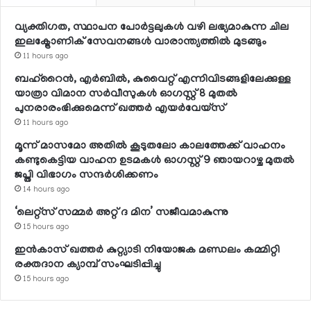
വ്യക്തിഗത, സ്ഥാപന പോര്‍ട്ടലുകള്‍ വഴി ലഭ്യമാകുന്ന ചില
ഇലക്ട്രോണിക് സേവനങ്ങള്‍ വാരാന്ത്യത്തില്‍ മുടങ്ങും
11 hours ago
ബഹ്റൈന്‍, എര്‍ബില്‍, കുവൈറ്റ് എന്നിവിടങ്ങളിലേക്കുള്ള
യാത്രാ വിമാന സര്‍വീസുകള്‍ ഓഗസ്റ്റ് 8 മുതല്‍
പുനരാരംഭിക്കുമെന്ന് ഖത്തര്‍ എയര്‍വേയ്സ്
11 hours ago
മൂന്ന് മാസമോ അതില്‍ കൂടുതലോ കാലത്തേക്ക് വാഹനം
കണ്ടുകെട്ടിയ വാഹന ഉടമകള്‍ ഓഗസ്റ്റ് 9 ഞായറാഴ്ച മുതല്‍
ജപ്തി വിഭാഗം സന്ദര്‍ശിക്കണം
14 hours ago
‘ലെറ്റ്‌സ് സമ്മര്‍ അറ്റ് ദ മിന’ സജീവമാകുന്നു
15 hours ago
ഇന്‍കാസ് ഖത്തര്‍ കുറ്റ്യാടി നിയോജക മണ്ഡലം കമ്മിറ്റി
രക്തദാന ക്യാമ്പ് സംഘടിപ്പിച്ചു
15 hours ago