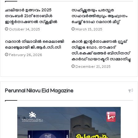
ചാലിയാര്‍ ഉത്സവം 2025
സഹിഷ്ണുതയും പരസ്പര
നവംബര്‍ 21ന് നോബിള്‍
സഹവർത്തിത്വവും ആഹ്വാനം
ഇന്റര്‍നാഷണല്‍ സ്‌കൂളില്‍
ചെയ്ത് ദോഹ റമദാൻ മീറ്റ്
October 14, 2025
March 15, 2025
റമദാന്‍ നിലാവില്‍ മൈലാഞ്ചി
കാന്‍ ഇന്റര്‍നാഷണല്‍ ഗ്രൂപ്പ്
മൊഞ്ചുമായി ജി.ആര്‍.സി.സി
സിഇഒ ഡോ. നൗഷാദ്
സി.കെക്ക് ഖത്തര്‍ ബിസിനസ്
February 26, 2026
കാര്‍ഡ് ഡയറക്ടറി സമ്മാനിച്ചു
December 21, 2025
Perunnal Nilavu Eid Magazine