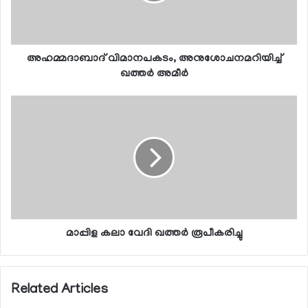
അഹമ്മദാബാദ് വിമാനപകടം, അനുശോചനമറിയിച്ച്
ഖത്തര്‍ അമീര്‍
മാപ്പിള കലാ വേദി ഖത്തര്‍ രൂപീകരിച്ചു
Related Articles