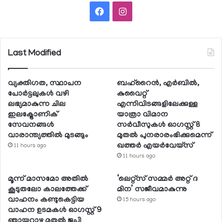
Facebook
Instagram
Last Modified
വ്യക്തിഗത, സ്ഥാപന
ബഹ്റൈന്‍, എര്‍ബില്‍,
പോര്‍ട്ടലുകള്‍ വഴി
കുവൈറ്റ്
ലഭ്യമാകുന്ന ചില
എന്നിവിടങ്ങളിലേക്കുള്ള
ഇലക്ട്രോണിക്
യാത്രാ വിമാന
സേവനങ്ങള്‍
സര്‍വീസുകള്‍ ഓഗസ്റ്റ് 8
വാരാന്ത്യത്തില്‍ മുടങ്ങും
മുതല്‍ പുനരാരംഭിക്കുമെന്ന്
ഖത്തര്‍ എയര്‍വേയ്സ്
11 hours ago
11 hours ago
മൂന്ന് മാസമോ അതില്‍
‘ലെറ്റ്‌സ് സമ്മര്‍ അറ്റ് ദ
കൂടുതലോ കാലത്തേക്ക്
മിന’ സജീവമാകുന്നു
വാഹനം കണ്ടുകെട്ടിയ
15 hours ago
വാഹന ഉടമകള്‍ ഓഗസ്റ്റ് 9
ഞായറാഴ്ച മുതല്‍ ജപ്തി